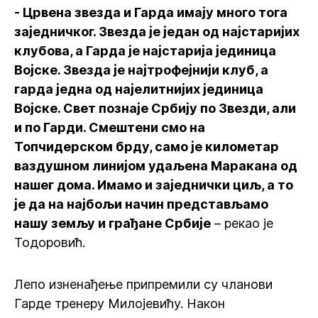
- Црвена звезда и Гарда имају много тога
заједничког. Звезда је један од најстаријих
клубова, а Гарда је најстарија јединица
Војске. Звезда је најтрофејнији клуб, а
гарда једна од најелитнијих јединица
Војске. Свет познаје Србију по Звезди, али
и по Гарди. Смештени смо на
Топчидерском брду, само је километар
ваздушном линијом удаљена Маракана од
нашег дома. Имамо и заједнички циљ, а то
је да на најбољи начин представљамо
нашу земљу и грађане Србије
– рекао је
Тодоровић.
Лепо изненађење припремили су чланови
Гарде тренеру Милојевићу. Након