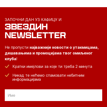
ЗАПОЧНИ ДАН УЗ КАФИЦУ И
ЗВЕЗДИН
NEWSLETTER
Не пропусти
најважније новости о утакмицама,
дешавањима и промоцијама твог омиљеног
клуба
!
Кратки имејлови за које ти треба 2 минута
Никад те нећемо спамовати небитним
информацијама
Email