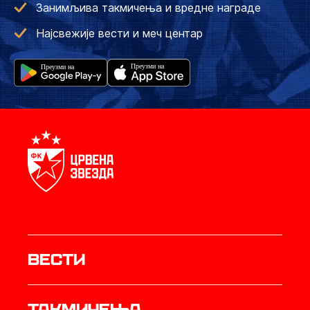
Занимљива такмичења и вредне награде
Најсвежије вести и меч центар
Вести
Такмичења