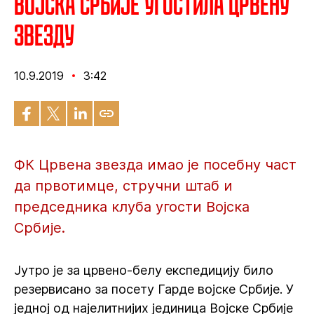
Војска Србије угостила Црвену
звезду
10.9.2019
3:42
ФК Црвена звезда имао је посебну част
да првотимце, стручни штаб и
председника клуба угости Војска
Србије.
Јутро је за црвено-белу експедицију било
резервисано за посету Гарде војске Србије. У
једној од најелитнијих јединица Војске Србије