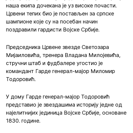
наша екипа дочекана је уз високе почасти.
Црвени тепих био је постављен за српске
шампионе које су на посебан начин
поздравили гардисти Војске Србије.
Председника Црвене звезде Светозара
Мијаиловића, тренера Владана Милојевића,
стручни штаб и фудбалере угостио је
командант Гарде генерал-мајор Миломир
Тодоровић.
У дому Гарде генерал-мајор Тодоровић
представио је звездашима историју једне од
најелитнијих јединица Војске Србије, основане
1830. године.