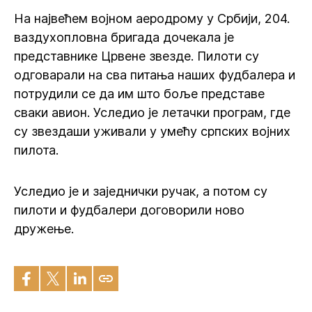
На највећем војном аеродрому у Србији, 204.
ваздухопловна бригада дочекала је
представнике Црвене звезде. Пилоти су
одговарали на сва питања наших фудбалера и
потрудили се да им што боље представе
сваки авион. Уследио је летачки програм, где
су звездаши уживали у умећу српских војних
пилота.
Уследио је и заједнички ручак, а потом су
пилоти и фудбалери договорили ново
дружење.