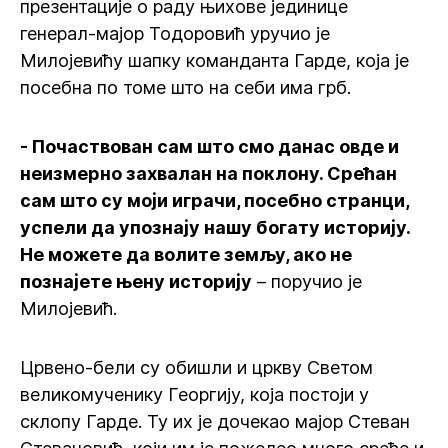
презентације о раду њихове јединице
генерал-мајор Тодоровић уручио је
Милојевићу шапку команданта Гарде, која је
посебна по томе што на себи има грб.
- Почаствован сам што смо данас овде и
неизмерно захвалан на поклону. Срећан
сам што су моји играчи, посебно странци,
успели да упознају нашу богату историју.
Не можете да волите земљу, ако не
познајете њену историју
– поручио је
Милојевић.
Црвено-бели су обишли и цркву Светом
великомученику Георгију, која постоји у
склопу Гарде. Ту их је дочекао мајор Стеван