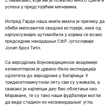
Стевановић, који им је пожелео много среће и
успеха у предстојећим мечевима.
Испред Гарде наша екипа имала је прилику да
обиђе импозантне сведоке историје, неке од
најлуксузнијих аутомобила у којима се возио
председник некадашње СФР Југославије
Јосип Броз Тито.
Са аеродрома Војномедицинске академије
хеликоптером је црвено-бела експедиција
одлетела до аеродрома у Батајници. У
тридесетоминутном лету сви су уживали, а
свакако је најлепши део био облетање око
Маракане, те су тако наши фудбалери могли
да виде стадион из несвакидашњег угла.