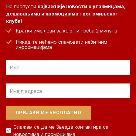
Не пропусти
најважније новости о утакмицама,
дешавањима и промоцијама твог омиљеног
клуба
!
Кратки имејлови за које ти треба 2 минута
Никад те нећемо спамовати небитним
информацијама
Email
Email
Слажем се да ме Звезда контактира са
новостима и промоцијама