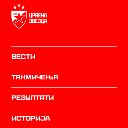
Вести
Такмичења
резултати
историја