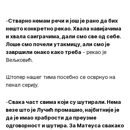
-
Стварно немам речи и још је рано да бих
нешто конкретно рекао. Хвала навијачима
и хвала саиграчима, дали смо све од себе.
Лоше смо почели утакмицу, али смо је
завршили онако како треба
- рекао је
Вељковић.
Штопер нашег тима посебно се осврнуо на
пенал серију.
-
Свака част свима који су шутирали. Нема
везе што је Лучић промашио, најбитније је
да је имао храбрости да преузме
одговорност и шутира. За Матеуса свакако