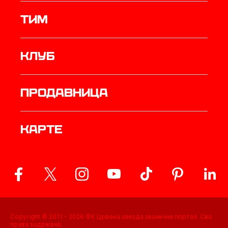
ТИМ
Клуб
продавница
Карте
Copyright © 2011 -
2026
ФК Црвена звезда званични портал. Сва
права задржана.