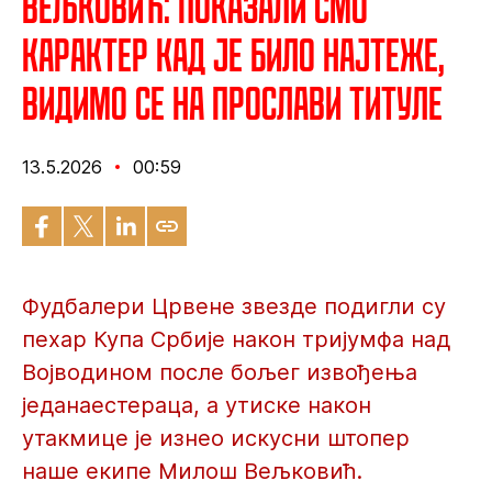
Вељковић: Показали смо
карактер кад је било најтеже,
видимо се на прослави титуле
13.5.2026
00:59
Фудбалери Црвене звезде подигли су
пехар Купа Србије након тријумфа над
Војводином после бољег извођења
једанаестераца, а утиске након
утакмице је изнео искусни штопер
наше екипе Милош Вељковић.