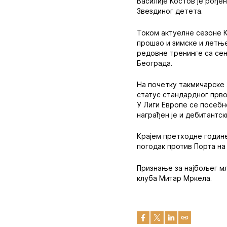
Василије Костов је рођен
Звездиног детета.
Током актуелне сезоне Ко
прошао и зимске и летње
редовне тренинге са сен
Београда.
На почетку такмичарске 
статус стандардног прв
У Лиги Европе се посебн
награђен је и дебитантс
Крајем претходне године
погодак против Порта на 
Признање за најбољег мл
клуба Митар Мркела.