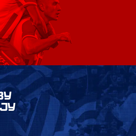
ВУ
ЈУ