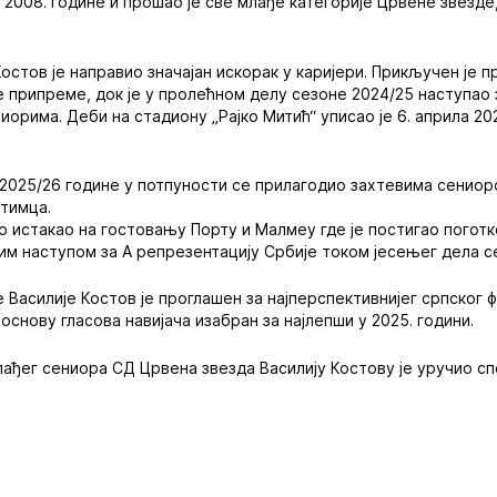
 2008. године и прошао је све млађе категорије Црвене звезде,
стов је направио значајан искорак у каријери. Прикључен је пр
 припреме, док је у пролећном делу сезоне 2024/25 наступао з
иорима. Деби на стадиону „Рајко Митић“ уписао је 6. априла 2
2025/26 године у потпуности се прилагодио захтевима сениор
отимца.
о истакао на гостовању Порту и Малмеу где је постигао поготк
ким наступом за А репрезентацију Србије током јесењег дела с
 Василије Костов је проглашен за најперспективнијег српског 
основу гласова навијача изабран за најлепши у 2025. години.
ађег сениора СД Црвена звезда Василију Костову је уручио с