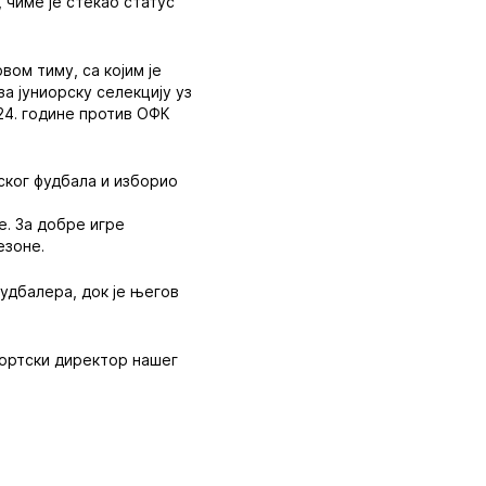
 чиме је стекао статус
вом тиму, са којим је
а јуниорску селекцију уз
024. године против ОФК
ског фудбала и изборио
е. За добре игре
езоне.
фудбалера, док је његов
портски директор нашег