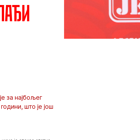
лађи
е за најбољег
одини, што је још