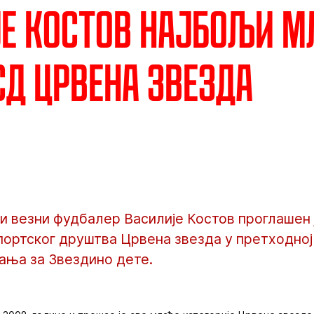
е Костов најбољи м
СД Црвена звезда
 везни фудбалер Василије Костов проглашен ј
ортског друштва Црвена звезда у претходној г
нања за Звездино дете.