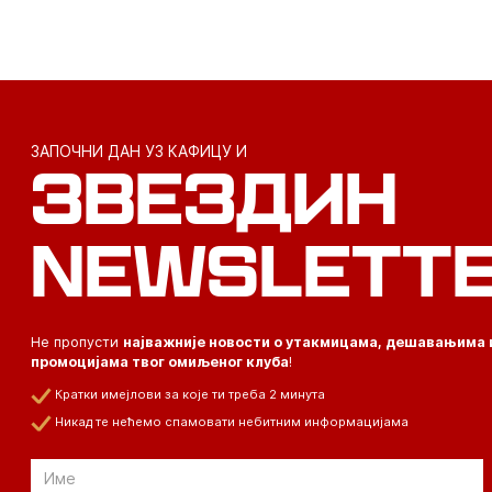
ЗАПОЧНИ ДАН УЗ КАФИЦУ И
ЗВЕЗДИН
NEWSLETT
Не пропусти
најважније новости о утакмицама, дешавањима 
промоцијама твог омиљеног клуба
!
Кратки имејлови за које ти треба 2 минута
Никад те нећемо спамовати небитним информацијама
Email