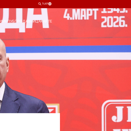
ЋИР
ИМ
КЛУБ
ПРОДАВНИЦА
КАРТЕ