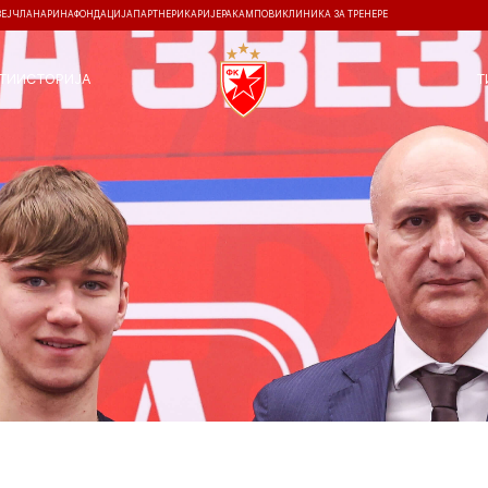
ЗЕЈ
ЧЛАНАРИНА
ФОНДАЦИЈА
ПАРТНЕРИ
КАРИЈЕРА
КАМПОВИ
КЛИНИКА ЗА ТРЕНЕРЕ
ТИ
ИСТОРИЈА
Т