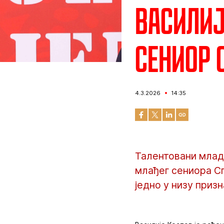
Василиј
сениор 
4.3.2026
14:35
Талентовани млади
млађег сениора Сп
једно у низу приз