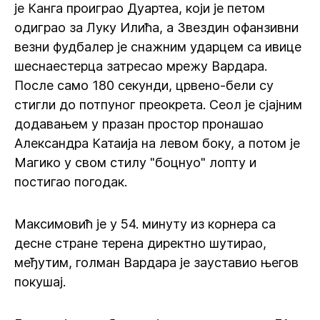
је Канга проиграо Дуартеа, који је петом
одиграо за Луку Илића, а Звездин офанзивни
везни фудбалер је снажним ударцем са ивице
шеснаестерца затресао мрежу Вардара.
После само 180 секунди, црвено-бели су
стигли до потпуног преокрета. Сеол је сјајним
додавањем у празан простор пронашао
Александра Катаија на левом боку, а потом је
Магико у свом стилу "боцнуо" лопту и
постигао погодак.
Максимовић је у 54. минуту из корнера са
десне стране терена директно шутирао,
међутим, голман Вардара је зауставио његов
покушај.