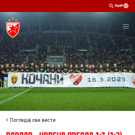
ЋИР
Погледај све вести