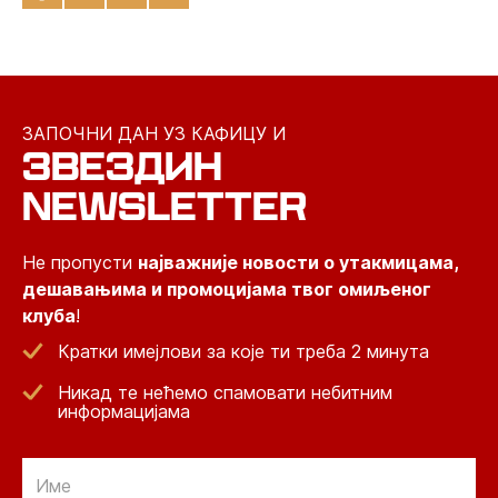
ЗАПОЧНИ ДАН УЗ КАФИЦУ И
ЗВЕЗДИН
NEWSLETTER
Не пропусти
најважније новости о утакмицама,
дешавањима и промоцијама твог омиљеног
клуба
!
Кратки имејлови за које ти треба 2 минута
Никад те нећемо спамовати небитним
информацијама
Email