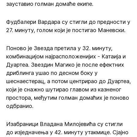
зауставио голман домаће екипе.
Фудбалери Вардара су стигли до предности у
27. минуту, голом који је постигао Маневски.
Поново је Звезда претила у 32. минуту,
комбинацијом најрасположенијих - Катаија и
Дуартеа. Звездин Магико је после ефектних
дриблинга ушао по десном боку у
шеснаестерац, а потом центрирао до Дуартеа,
који је снажно шутирао главом из казненог
простора, међутим голман домаћих је поново
одбранио.
Изабраници Владана Милојевића су стигли
до изједначења у 42. минуту утакмице. Сјајно