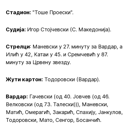
Стадион:
"Тоше Проески".
Судија:
Игор Стојчевски (С. Македонија).
Стрелци
: Маневски у 27. минуту за Вардар, а
Илић у 42, Катаи у 45. и Сремчевић у 87.
минуту за Црвену звезду.
Жути картон:
Тодоровски (Вардар).
Вардар:
Гачевски (од 40. Јовчев (од 46.
Велковски (од 73. Талески))), Маневски,
Матић, Омерагић, Закарић, Спахију, Јанкулов,
Тодоровски, Мато, Сенгор, Босанчић.