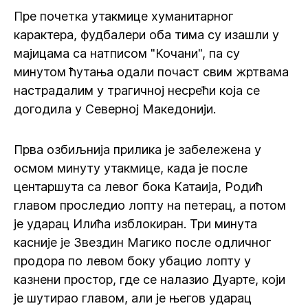
Пре почетка утакмице хуманитарног
карактера, фудбалери оба тима су изашли у
мајицама са натписом "Кочани", па су
минутом ћутања одали почаст свим жртвама
настрадалим у трагичној несрећи која се
догодила у Северној Македонији.
Прва озбиљнија прилика је забележена у
осмом минуту утакмице, када је после
центаршута са левог бока Катаија, Родић
главом проследио лопту на петерац, а потом
је ударац Илића изблокиран. Три минута
касније је Звездин Магико после одличног
продора по левом боку убацио лопту у
казнени простор, где се налазио Дуарте, који
је шутирао главом, али је његов ударац