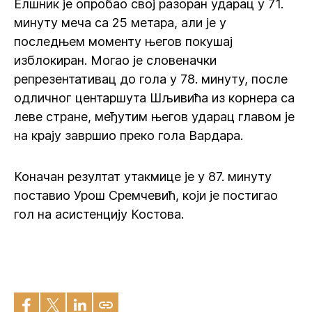
Елшник је опробао свој разоран ударац у 71.
минуту меча са 25 метара, али је у
последњем моменту његов покушај
изблокиран. Могао је словеначки
репрезентативац до гола у 78. минуту, после
одличног центаршута Шљивића из корнера са
леве стране, међутим његов ударац главом је
на крају завршио преко гола Вардара.
Коначан резултат утакмице је у 87. минуту
поставио Урош Сремчевић, који је постигао
гол на асистенцију Костова.