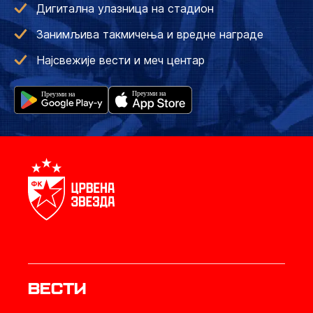
Дигитална улазница на стадион
Занимљива такмичења и вредне награде
Најсвежије вести и меч центар
Вести