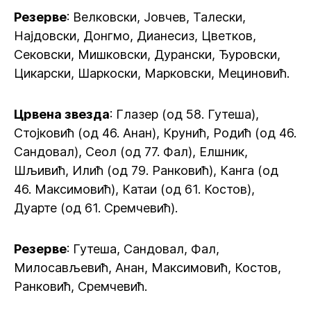
Резерве
: Велковски, Јовчев, Талески,
Најдовски, Донгмо, Дианесиз, Цветков,
Сековски, Мишковски, Дурански, Ђуровски,
Цикарски, Шаркоски, Марковски, Мециновић.
Црвена звезда
: Глазер (од 58. Гутеша),
Стојковић (од 46. Анан), Крунић, Родић (од 46.
Сандовал), Сеол (од 77. Фал), Елшник,
Шљивић, Илић (од 79. Ранковић), Канга (од
46. Максимовић), Катаи (од 61. Костов),
Дуарте (од 61. Сремчевић).
Резерве
: Гутеша, Сандовал, Фал,
Милосављевић, Анан, Максимовић, Костов,
Ранковић, Сремчевић.