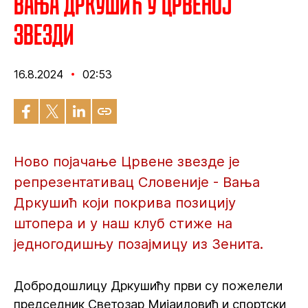
Вања Дркушић у Црвеној
звезди
16.8.2024
02:53
Ново појачање Црвене звезде је
репрезентативац Словеније - Вања
Дркушић који покрива позицију
штопера и у наш клуб стиже на
једногодишњу позајмицу из Зенита.
Добродошлицу Дркушићу први су пожелели
председник Светозар Мијаиловић и спортски