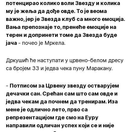
потенцирао колико воли Звезду и колика
му је жеља да дође овде. То је веома
важно, јер је Звезда клуб са много емоција.
Вања препознаје то, пренеће емоције на
терен и допринети томе да Звезда буде
јача
- почео је Мркела.
Дркушић ће наступати у црвено-белом дресу
са бројем 33 и једва чека пуну Маракану.
-
Потписом за Црвену звезду остварујем
дечачки сан. Срећан сам што сам овде и
једва чекам да почнем да тренирам. Иза
мене је одлично лето, прво са
репрезентацијом где смо на Еуру
направили одличан успех који се и није