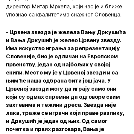
директор Митар Мркела, који нас је и ближе
упознао са квалитетима снажног Словенца.
-
Црвена звезда је желела Вању Дркушића
и Вања Дркушић је желео Црвену звезду.
Има искуство играња за репрезентацију
Словеније, био је одличан на Европском
првенству, један од најбољих у својој
екипи. Место му је у Црвеној звезди и са
њим ће наша одбрана бити још јача. У
Црвеној звезди могу да играју само они
који су одмах спремни да одговоре свим
захтевима и тежини дреса. Звезда није
лака, траже се играчи који праве разлику,
и Дркушић је један од њих. Од самог
почетка и првих разговара, Вања је