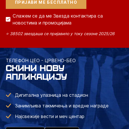
Слажем се да ме Звезда контактира са
новостима и промоцијама
⭐ 38502 звездаша се пријавило у току сезоне 2025/26
ТЕЛЕФОН ЦЕО - ЦРВЕНО-БЕО
СКИНИ НОВУ
АПЛИКАЦИЈУ
Дигитална улазница на стадион
Занимљива такмичења и вредне награде
Најсвежије вести и меч центар