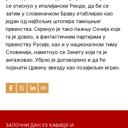
се отиснуо у италијански Ренде, да би се
затим у словеначком Браву етаблирао као
један од најбољих штопера тамошњег
првенства. Скренуо је тако пажњу Сочија који
га је довео, а фантастичним партијама у
првенству Русије, као и у националном тиму
Словеније, наметнуо се Зениту који га је
ангажовао. Убрзо је договорено и да ће
појачати Црвену звезду као позајмљен играч.
ЗАПОЧНИ ДАН УЗ КАФИЦУ И