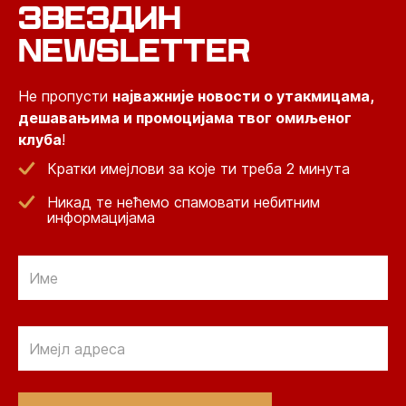
ЗВЕЗДИН
NEWSLETTER
Не пропусти
најважније новости о утакмицама,
дешавањима и промоцијама твог омиљеног
клуба
!
Кратки имејлови за које ти треба 2 минута
Никад те нећемо спамовати небитним
информацијама
Email
Email