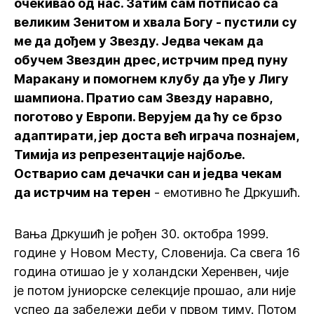
очекивао од нас. Затим сам потписао са
великим Зенитом и хвала Богу - пустили су
ме да дођем у Звезду. Једва чекам да
обучем Звездин дрес, истрчим пред пуну
Маракану и помогнем клубу да уђе у Лигу
шампиона. Пратио сам Звезду наравно,
поготово у Европи. Верујем да ћу се брзо
адаптирати, јер доста већ играча познајем,
Тимија из репрезентације најбоље.
Остварио сам дечачки сан и једва чекам
да истрчим на терен
- емотивно ће Дркушић.
Вања Дркушић је рођен 30. октобра 1999.
године у Новом Месту, Словенија. Са свега 16
година отишао је у холандски Херенвен, чије
је потом јуниорске селекције прошао, али није
успео да забележи деби у првом тиму. Потом