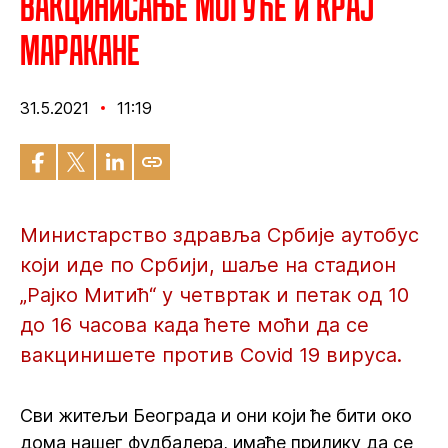
Вакцинисање могуће и крај
Маракане
31.5.2021
11:19
Министарство здравља Србије аутобус
који иде по Србији, шаље на стадион
„Рајко Митић“ у четвртак и петак од 10
до 16 часова када ћете моћи да се
вакцинишете против Covid 19 вируса.
Сви житељи Београда и они који ће бити око
дома нашег фудбалера, имаће прилику да се