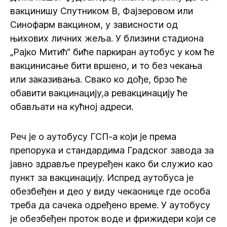
вакцинишу Спутником В, Фајзеровом или
Синофарм вакцином, у зависности од
њихових личних жеља. У близини стадиона
„Рајко Митић“ биће паркиран аутобус у ком ће
вакцинисање бити вршено, и то без чекања
или заказивања. Свако ко дође, брзо ће
обавити вакцинацију,а ревакцинацију ће
обављати на кућној адреси.
Реч је о аутобусу ГСП-а који је према
препорука и стандардима Градског завода за
јавно здравље преуређен како би служио као
пункт за вакцинацију. Испред аутобуса је
обезбеђен и део у виду чекаонице где особа
треба да сачека одређено време. У аутобусу
је обезбеђен проток воде и фрижидери који се