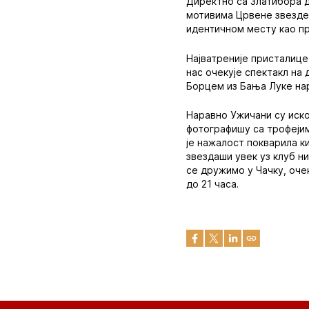
Директно са Златибора де
мотивима Црвене звезде 
идентичном месту као пр
Најватреније присталице 
нас очекује спектакл на
Борцем из Бања Луке нар
Наравно Ужичани су иско
фотографишу са трофејим
је нажалост покварила ки
звездаши увек уз клуб н
се дружимо у Чачку, оче
до 21 часа.