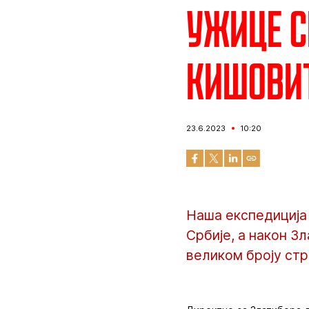
Ужице с
кишовит
23.6.2023
10:20
Наша експедиција 
Србије, а након З
великом броју стр