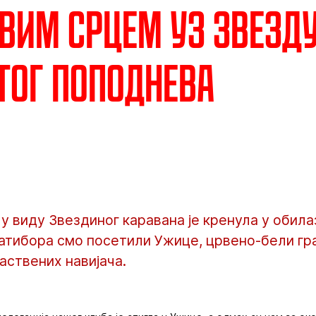
вим срцем уз Звезд
ог поподнева
у виду Звездиног каравана је кренула у обил
латибора смо посетили Ужице, црвено-бели гр
аствених навијача.