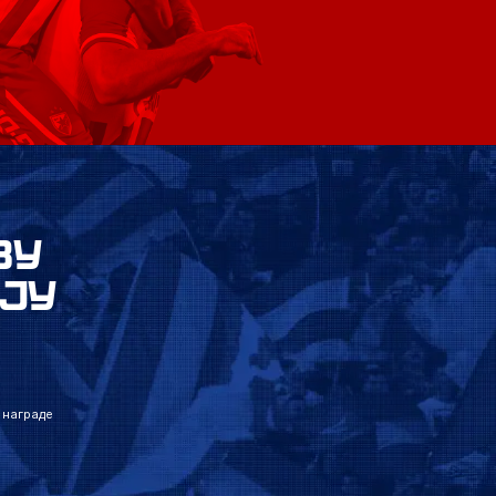
ВУ
ЈУ
 награде