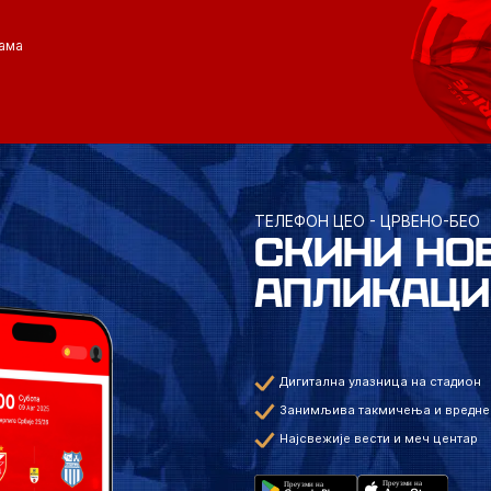
ама
ТЕЛЕФОН ЦЕО - ЦРВЕНО-БЕО
СКИНИ НО
АПЛИКАЦИ
Дигитална улазница на стадион
Занимљива такмичења и вредне
Најсвежије вести и меч центар