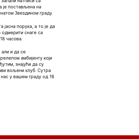
 запали натписи са
а је постављена на
знатом Звездином граду.
 јасна порука, а то је да
о одмерити снаге са
18 часова.
 али и да се
прелепом амбијенту који
ђутим, знајући да су
ави вољени клуб. Сутра
 нас у вашем граду од 18