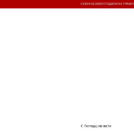
СЕЗОНСКЕ 2026/27
СТАДИОНСКА ТУРА
МУ
ВЕСТИ
ТАКМИЧЕЊА
РЕЗУЛТА
Погледај све вести