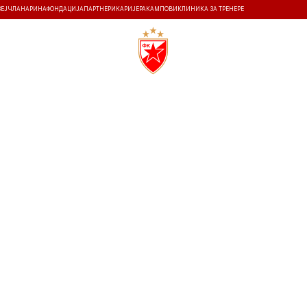
ЗЕЈ
ЧЛАНАРИНА
ФОНДАЦИЈА
ПАРТНЕРИ
КАРИЈЕРА
КАМПОВИ
КЛИНИКА ЗА ТРЕНЕРЕ
ТИ
ИСТОРИЈА
Т