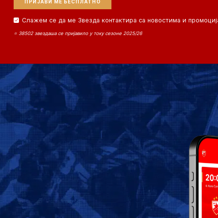
Слажем се да ме Звезда контактира са новостима и промоциј
⭐ 38502 звездаша се пријавило у току сезоне 2025/26