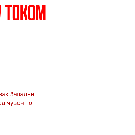
у током
азак Западне
ад чувен по