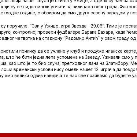
легација нашег клуба је стигла у Ужице, а одмах су нам за око
који су се видно могли уочити на зидинама овог града. Фан зон
етходне године, с обзиром да смо другу сезону заредом у по
су поручиле: “Сви у Ужице, игра Звезда - 29.06”. Тиме је послата
 другој контролној провери фудбалера Барака Бахара, када ћем
едног четвртка на стадиону “Радомир Антић” у овом граду од 
ристили прилику да се учлане у клуб и продуже чланске карте,
а, што ће бити једна лепа успомена на Звезду. Уживали смо у 
ша, као што је то био случај претходног дана на Златибору. Ме
и лоши временски услови нису омели нашег 12. играча да поздр
кујемо велики одзив навијача те вас све позивамо да будете уз