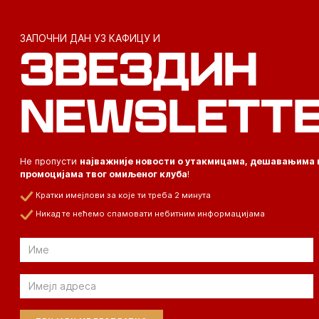
ЗАПОЧНИ ДАН УЗ КАФИЦУ И
ЗВЕЗДИН
NEWSLETT
Не пропусти
најважније новости о утакмицама, дешавањима 
промоцијама твог омиљеног клуба
!
Кратки имејлови за које ти треба 2 минута
Никад те нећемо спамовати небитним информацијама
Email
Email