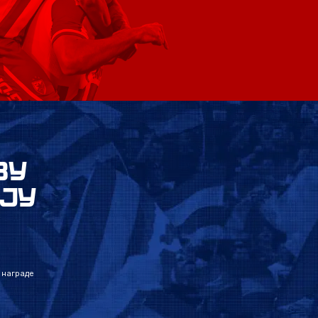
ВУ
ЈУ
 награде