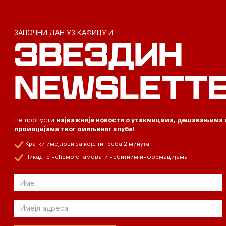
ЗАПОЧНИ ДАН УЗ КАФИЦУ И
ЗВЕЗДИН
NEWSLETT
Не пропусти
најважније новости о утакмицама, дешавањима 
промоцијама твог омиљеног клуба
!
Кратки имејлови за које ти треба 2 минута
Никад те нећемо спамовати небитним информацијама
Email
Email