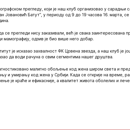
графском прегледу, који је наш клуб организовао у сарадњи са
н Јовановић Батут”, у периоду од 9 до 19 часова 16. марта, се
дина.
а се прегледи нису заказивали, већ је свака заинтересована 
и мамографију, одзив је био више него добар.
итут је исказао захвалност ФК Црвена звезда, а наш клуб је ј
азао да води рачуна о свим сегментима нашег друштва.
ијагностиковано малигно обољење код жена широм света и пре
у и умирању код жена у Србији. Када се открије на време, рак
чење је краће и ефикасније, а квалитет живота оболелих и леч