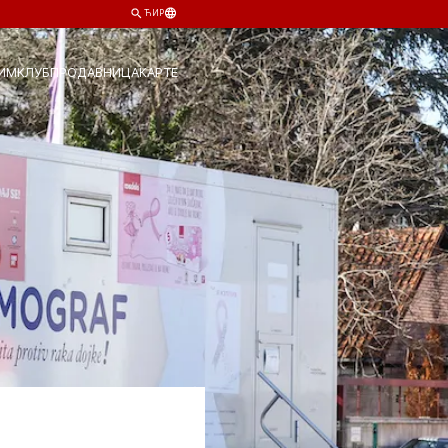
ЋИР
ИМ
КЛУБ
ПРОДАВНИЦА
КАРТЕ