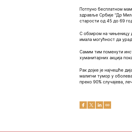
Потпуно бесплатном мамо
здравље Србије “Др Мила
старости од 45 до 69 го
С обзиром на чињеницу д
имала могућност да урад
Самим тим поменути инст
хуманитарних акција пок
Рак дојке је најчешће д
малигни тумор у оболевањ
преко 90% случајева, ле