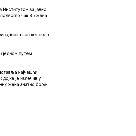
 ‍Институтом за јавно
 подвргло чак 85 жена
припадница лепшег пола
ош једном путем
дставља најчешћи
 дојке је излечив у
ених жена знатно бољи.