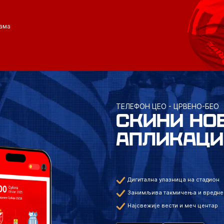
ама
ТЕЛЕФОН ЦЕО - ЦРВЕНО-БЕО
СКИНИ НО
АПЛИКАЦИ
Дигитална улазница на стадион
Занимљива такмичења и вредне
Најсвежије вести и меч центар