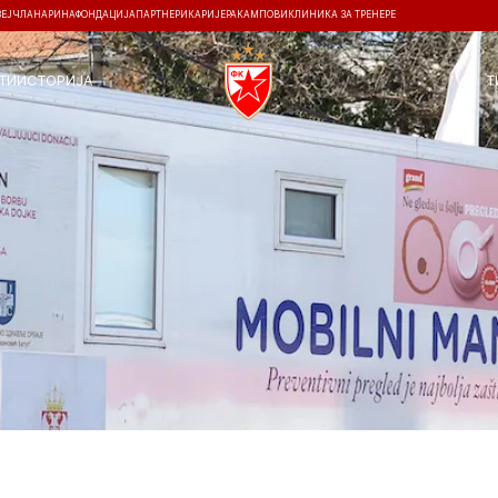
ЗЕЈ
ЧЛАНАРИНА
ФОНДАЦИЈА
ПАРТНЕРИ
КАРИЈЕРА
КАМПОВИ
КЛИНИКА ЗА ТРЕНЕРЕ
ТИ
ИСТОРИЈА
Т