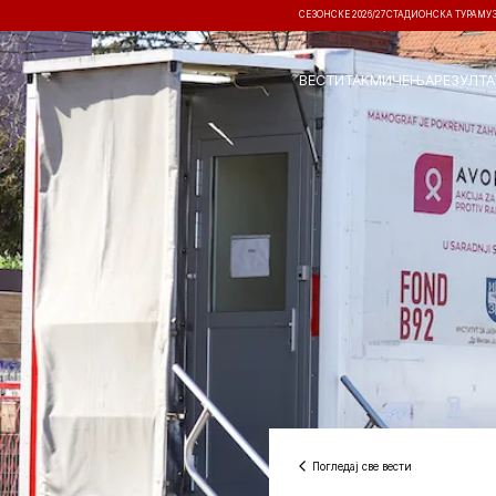
СЕЗОНСКЕ 2026/27
СТАДИОНСКА ТУРА
МУ
ВЕСТИ
ТАКМИЧЕЊА
РЕЗУЛТА
Погледај све вести