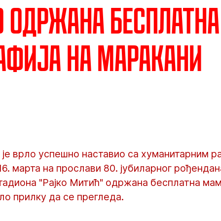
 одржана бесплатна
афија на Маракани
је врло успешно наставио са хуманитарним ра
16. марта на прослави 80. јубиларног рођенда
 стадиона "Рајко Митић" одржана бесплатна мам
ло прилку да се прегледа.