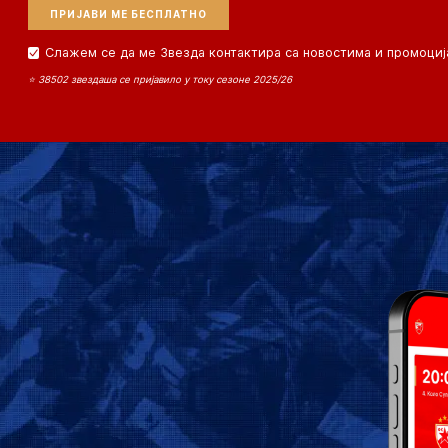
Слажем се да ме Звезда контактира са новостима и промоциј
⭐ 38502 звездаша се пријавило у току сезоне 2025/26