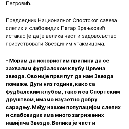
Петровић.
Председник Националног Спортског савеза
слепих и слабовидих Петар Врањковић
истакао је да је велика част и задовољство
присуствовати Звездиним утакмицама.
- Морам да искористим прилику да се
захвалим фудбалском клубу Црвена
звезда. Ово није први пут да нам Звезда
помаже. Дуги низ година, како са
фудбалским клубом, тако и са Спортским
друштвом, имамо изузетно добру
сарадњу. Међу нашом популацијом слепих
и слабовидих има много загрижених
навијача Звезде. Велика је част и