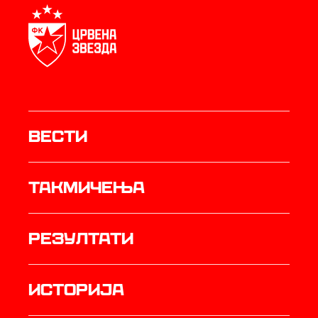
Вести
Такмичења
резултати
историја