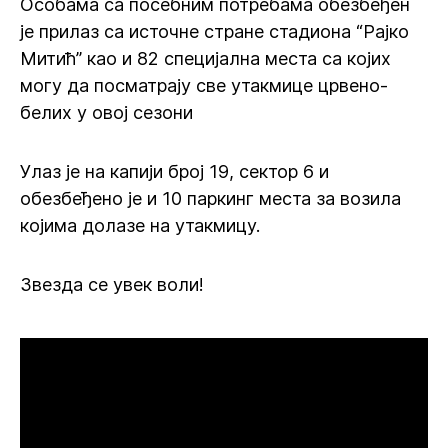
Особама са посебним потребама обезбеђен
је прилаз са источне стране стадиона “Рајко
Митић” као и 82 специјална места са којих
могу да посматрају све утакмице црвено-
белих у овој сезони
Улаз је на капији број 19, сектор 6 и
обезбеђено је и 10 паркинг места за возила
којима долазе на утакмицу.
Звезда се увек воли!