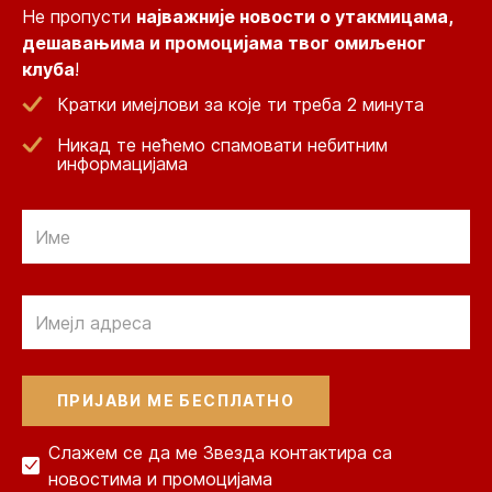
Не пропусти
најважније новости о утакмицама,
дешавањима и промоцијама твог омиљеног
клуба
!
Кратки имејлови за које ти треба 2 минута
Никад те нећемо спамовати небитним
информацијама
Email
Email
Слажем се да ме Звезда контактира са
новостима и промоцијама