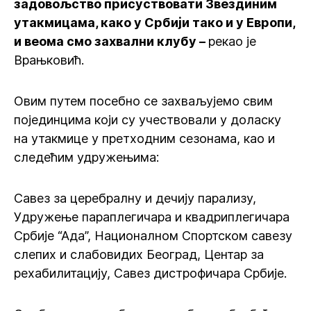
задовољство присуствовати Звездиним
утакмицама, како у Србији тако и у Европи,
и веома смо захвални клубу –
рекао је
Врањковић.
Овим путем посебно се захваљујемо свим
појединцима који су учествовали у доласку
на утакмице у претходним сезонама, као и
следећим удружењима:
Савез за церебралну и дечију парализу,
Удружење параплегичара и квадриплегичара
Србије “Ада”, Националном Спортском савезу
слепих и слабовидих Београд, Центар за
рехабилитацију, Савез дистрофичара Србије.