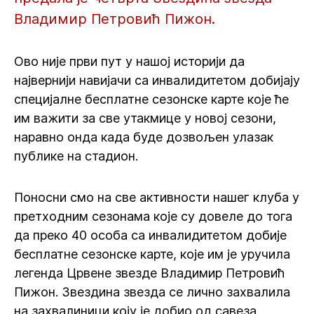
Владимир Петровић Пижон.
Ово није први пут у нашој историји да
највернији навијачи са инвалидитетом добијају
специјалне бесплатне сезонске карте које ће
им важити за све утакмице у новој сезони,
наравно онда када буде дозвољен улазак
публике на стадион.
Поносни смо на све активности нашег клуба у
претходним сезонама које су довеле до тога
да преко 40 особа са инвалидитетом добије
бесплатне сезонске карте, које им је уручила
легенда Црвене звезде Владимир Петровић
Пижон. Звездина звезда се лично захвалила
на захвалиници коју је добио од савеза