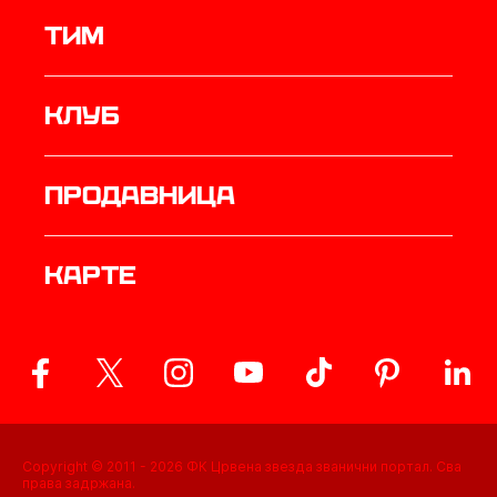
ТИМ
Клуб
продавница
Карте
Copyright © 2011 -
2026
ФК Црвена звезда званични портал. Сва
права задржана.