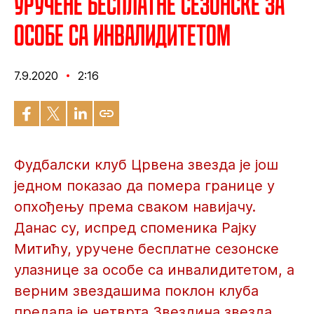
Уручене бесплатне сезонске за
особе са инвалидитетом
7.9.2020
2:16
Фудбалски клуб Црвена звезда је још
једном показао да помера границе у
опхођењу према сваком навијачу.
Данас су, испред споменика Рајку
Митићу, уручене бесплатне сезонске
улазнице за особе са инвалидитетом, а
верним звездашима поклон клуба
предала је четврта Звездина звезда