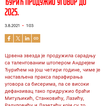
Ђурић продужио уговор до
2025.
3.8.2021
1:03
Црвена звезда је продужила сарадњу
са талентованим штопером Андрејем
Ђурићем на још четири године, чиме је
настављена пракса парафирања
уговора са бисерима, па се високи
дефанзивац тако придружио браћи
Митуљикић, Станковићу, Лазићу,
Радуловићу и Лазетићу који су то