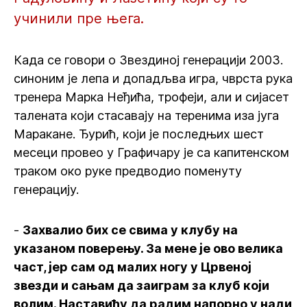
учинили пре њега.
Када се говори о Звездиној генерацији 2003.
синоним је лепа и допадљва игра, чврста рука
тренера Марка Неђића, трофеји, али и сијасет
талената који стасавају на теренима иза југа
Маракане. Ђурић, који је последњих шест
месеци провео у Графичару је са капитенском
траком око руке предводио поменуту
генерацију.
-
Захвалио бих се свима у клубу на
указаном поверењу. За мене је ово велика
част, јер сам од малих ногу у Црвеној
звезди и сањам да заиграм за клуб који
волим. Наставићу да радим напорно у нади