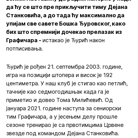
да ћу се што пре прикључити тиму Дејана
Станковића, а до тада ћу максимално да
упијам све савете Бошка Ђуровског, како
бих што спремнији дочекао прелазак из
Графичара -
истакао је Ђурић након
потписивања.
Ђурић је рођен 21. септембра 2003. године,
игра на позицији штопера и висок је 192
центиметра. У наш клуб је стигао као петлић,
тачније као седмогодишњак када га је
приметио и довео Тома Милићевић. Од
јануара 2021. године наступа за сениорски
тим Графичара, а у јесењем делу прошле
сезоне тренирао је са првотимцима Црвене
звезде под командом Дејана Станковића.