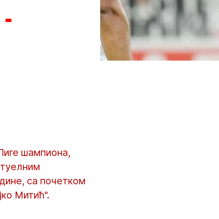
 -
Лиге шампиона,
актуелним
одине, са почетком
јко Митић".