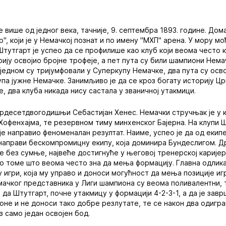
 више од једног века, тачније, 9. септембра 1893. године. Дом
", који је у Немачкој познат и по имену "МХП" арена. У мору мо
Штутгарт је успео да се профилише као клуб који веома често 
ију освојио бројне трофеје, а пет пута су били шампиони Нема
једном су тријумфовали у Суперкупу Немачке, два пута су осво
упа јужне Немачке. Занимљиво је да се кроз богату историју Ц
, два клуба никада нису састала у званичној утакмици.
трдесетдвогодишњи Себастијан Хенес. Немачки стручњак је у 
 Хофенхајма, те резервном тиму минхенског Бајерна. На клупи Ш
 је направио феноменалан резултат. Наиме, успео је да од екип
направи бескомпромицну екипу, која доминира Бундеслигом. Д
је без сумње, највеће достигнуће у његовој тренерској карије
о томе што веома често зна да мења формацију. Главна одлик
у игри, која му управо и доноси могућност да мења позиције иг
ачког представника у Лиги шампиона су веома поливалентни, т
 да Штутгарт, почне утакмицу у формацији 4-2-3-1, а да је завр
оне и не доноси тако добре резлутате, те се након два одигран
з само један освојен бод.