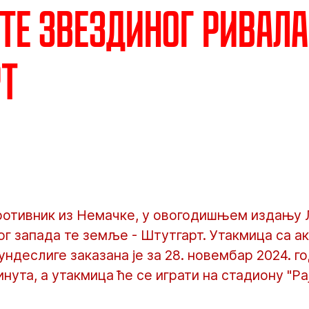
те Звездиног ривала
рт
ротивник из Немачке, у овогодишњем издању 
ог запада те земље - Штутгарт. Утакмица са 
деслиге заказана је за 28. новембар 2024. г
инута, а утакмица ће се играти на стадиону "Ра