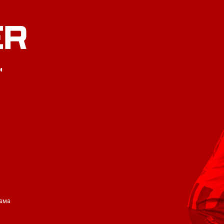
ER
и
ама