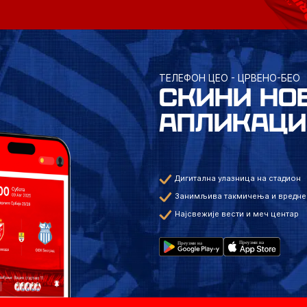
ТЕЛЕФОН ЦЕО - ЦРВЕНО-БЕО
СКИНИ НО
АПЛИКАЦИ
Дигитална улазница на стадион
Занимљива такмичења и вредне
Најсвежије вести и меч центар