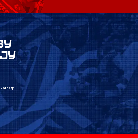
ВУ
ЈУ
 награде