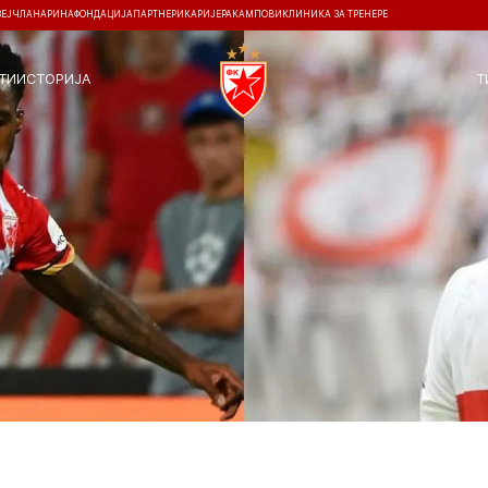
ЗЕЈ
ЧЛАНАРИНА
ФОНДАЦИЈА
ПАРТНЕРИ
КАРИЈЕРА
КАМПОВИ
КЛИНИКА ЗА ТРЕНЕРЕ
ТИ
ИСТОРИЈА
Т