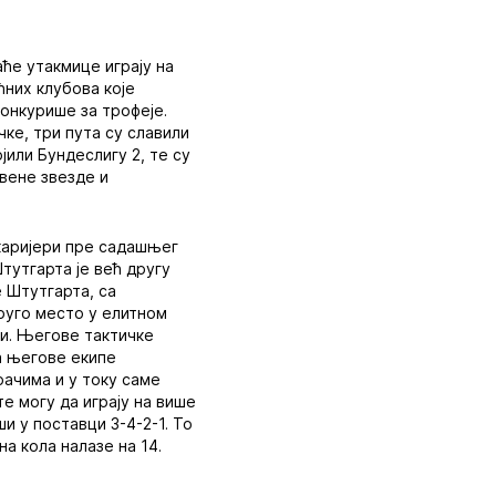
аће утакмице играју на
ћних клубова које
конкурише за трофеје.
чке, три пута су славили
јили Бундеслигу 2, те су
рвене звезде и
каријери пре садашњег
тутгарта је већ другу
е Штутгарта, са
руго место у елитном
ри. Његове тактичке
а његове екипе
рачима и у току саме
е могу да играју на више
ши у поставци 3-4-2-1. То
а кола налазе на 14.