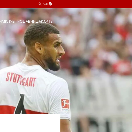
ЋИР
ИМ
КЛУБ
ПРОДАВНИЦА
КАРТЕ