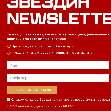
ЗВЕЗДИН
NEWSLETT
Не пропусти
најважније новости о утакмицама, дешавањима 
промоцијама твог омиљеног клуба
!
Кратки имејлови за које ти треба 2 минута
Никад те нећемо спамовати небитним информацијама
Email
Email
Слажем се да ме Звезда контактира са новостима и промоциј
⭐ 38502 звездаша се пријавило у току сезоне 2025/26