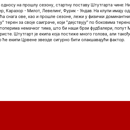
 односу на прошлу сезону, стартну поставу Штутгарта чине: Ни
, Каразор - Милот, Левелинг, Фурик - Ундав. На клупи имају од
већа снага ове, као и прошле сезоне, лежи у физички доминантн
у" терен за своје саиграче, који "дејствују" по боковима терен
топерима немачког тима, што би наши брзи фудбалери, попут 
ристе. Штутгарт је екипа која постиже много голова, али тако
 ће екипи Црвене звезде сигурно бити олакшавајући фактор.