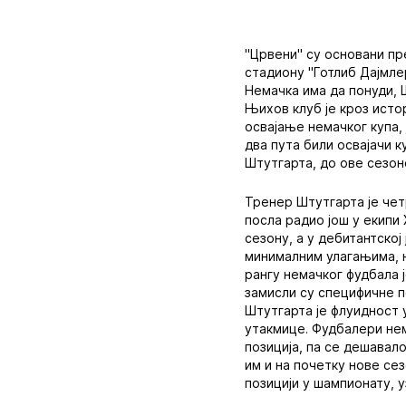
"Црвени" су основани пре
стадиону "Готлиб Дајмлер
Немачка има да понуди, 
Њихов клуб је кроз истор
освајање немачког купа, 
два пута били освајачи к
Штутгарта, до ове сезоне
Тренер Штутгарта је че
посла радио још у екипи
сезону, а у дебитантској
минималним улагањима, 
рангу немачког фудбала 
замисли су специфичне п
Штутгарта је флуидност 
утакмице. Фудбалери нем
позиција, па се дешавало
им и на почетку нове сез
позицији у шампионату, у