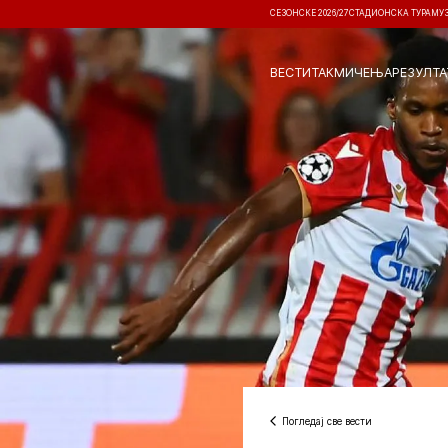
СЕЗОНСКЕ 2026/27
СТАДИОНСКА ТУРА
МУ
ВЕСТИ
ТАКМИЧЕЊА
РЕЗУЛТА
Погледај све вести