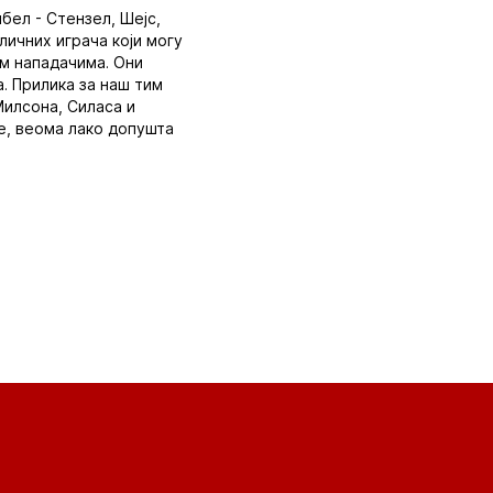
бел - Стензел, Шејс,
личних играча који могу
им нападачима. Они
а. Прилика за наш тим
Милсона, Силаса и
ђе, веома лако допушта