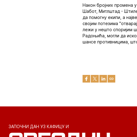
Након бројних промена у
Шабот, Митлштад - Штилер
да помогну екипи, а нај
својим потезима "отварај
лежи у нешто споријим ш
Радоњића, могли да иско
шансе противницима, што
ЗАПОЧНИ ДАН УЗ КАФИЦУ И