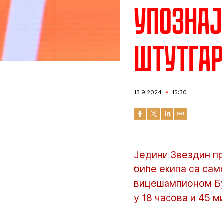
Упознај
Штутга
13.9.2024
15:30
Једини Звездин п
биће екипа са сам
вицешампионом Бун
у 18 часова и 45 м