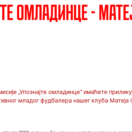
те омладинце - Мате
мисије „Упознајте омладинце“ имаћете прилик
тивног младог фудбалера нашег клуба Матеја 