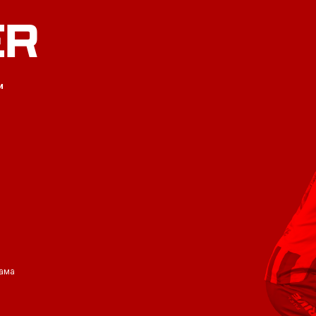
ER
и
ама