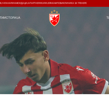
ЗЕЈ
ЧЛАНАРИНА
ФОНДАЦИЈА
ПАРТНЕРИ
КАРИЈЕРА
КАМПОВИ
КЛИНИКА ЗА ТРЕНЕРЕ
ТИ
ИСТОРИЈА
Т