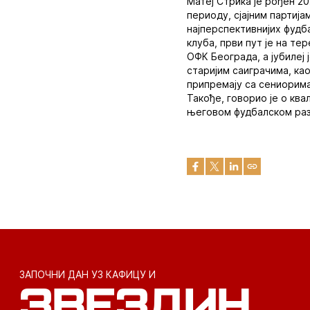
Матеј Стрика је рођен 20
периоду, сјајним партиј
најперспективнијих фудб
клуба, први пут је на т
ОФК Београда, а јубилеј 
старијим саиграчима, као
припремају са сениорима
Такође, говорио је о ква
његовом фудбалском раз
ЗАПОЧНИ ДАН УЗ КАФИЦУ И
ЗВЕЗДИН