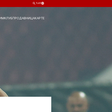
ЋИР
ИМ
КЛУБ
ПРОДАВНИЦА
КАРТЕ