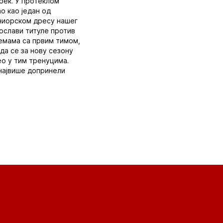
 бек. У протеклом
о као један од
ениорском дресу нашег
рослави титуле против
ремама са првим тимом,
 да се за нову сезону
ео у тим тренуцима.
у највише допринели