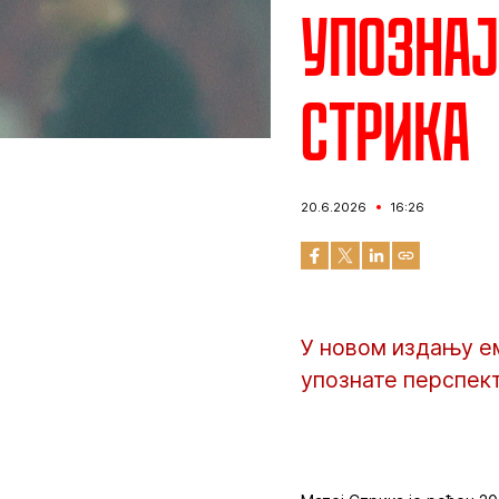
Упознај
Стрика
20.6.2026
16:26
У новом издању е
упознате перспек