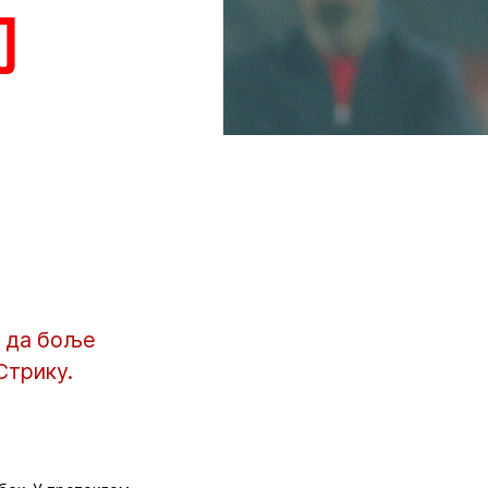
ј
у да боље
Стрику.