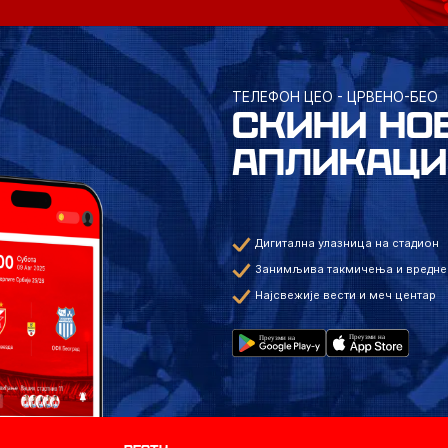
ТЕЛЕФОН ЦЕО - ЦРВЕНО-БЕО
СКИНИ НО
АПЛИКАЦИ
Дигитална улазница на стадион
Занимљива такмичења и вредне
Најсвежије вести и меч центар