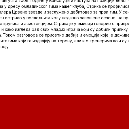
. августа 2009. године у Бањалуци и наступа на позицији левог
ама у дресу омладинског тима нашег клуба, Стрика се профилиса
алера Црвене звезде и заслужено дебитовао за први тим. У с
ерен истрчао у последњем колу недавно завршене сезоне, на п
је круниса и асистенцијом. Стрика је у емисији говорио о прип
 и како изгледа рад свих младих играча који су добили прилику
. Током разговора се присетио дебија и емоција које је дожив
литетима који га издвајају на терену, али и о тренерима који с
воју.