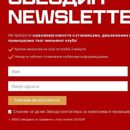
NEWSLETT
Не пропусти
најважније новости о утакмицама, дешавањима 
промоцијама твог омиљеног клуба
!
Кратки имејлови за које ти треба 2 минута
Никад те нећемо спамовати небитним информацијама
Email
Email
Слажем се да ме Звезда контактира са новостима и промоциј
⭐ 38502 звездаша се пријавило у току сезоне 2025/26