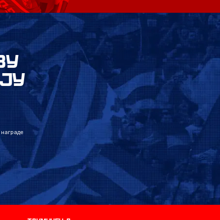
ВУ
ЈУ
 награде