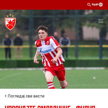
ЋИР
Погледај све вести