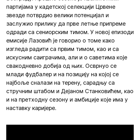
партијама у кадетској селекцији Црвене
звезде потврдио велики потенцијал и
заслужио прилику да прве летње припреме
одради са сениорским тимом. У новој епизоди
емисије Лазовић је говорио о томе како
изгледа радити са првим тимом, као и са
искусним саиграчима, али и о саветима које
свакодневно добија од њих. Осврнуо се
млади фудбалер и на позицију на којој се
најбоље сналази на терену, сарадњу са
стручним штабом и Дејаном Станковићем, као
и на претходну сезону и амбиције које има у
наставку каријере.