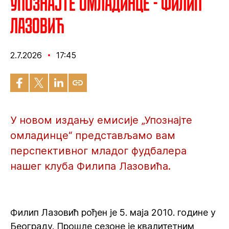
Упознајте омладинце - Филип
Лазовић
2.7.2026
17:45
У новом издању емисије „Упознајте
омладинце“ представљамо вам
перспективног младог фудбалера
нашег клуба Филипа Лазовића.
Филип Лазовић рођен је 5. маја 2010. године у
Београду. Прошле сезоне је квалитетним