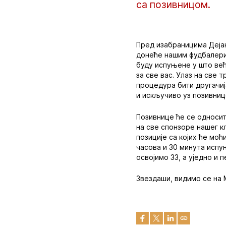
са позивницом.
Пред изабраницима Дејана
донеће нашим фудбалерим
буду испуњене у што већ
за све вас. Улаз на све
процедура бити другачија
и искључиво уз позивниц
Позивнице ће се односит
на све спонзоре нашег к
позиције са којих ће моћ
часова и 30 минута испу
освојимо 33, а уједно и
Звездаши, видимо се на 