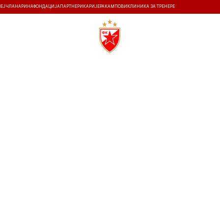
ЗЕЈ
ЧЛАНАРИНА
ФОНДАЦИЈА
ПАРТНЕРИ
КАРИЈЕРА
КАМПОВИ
КЛИНИКА ЗА ТРЕНЕРЕ
ТИ
ИСТОРИЈА
Т