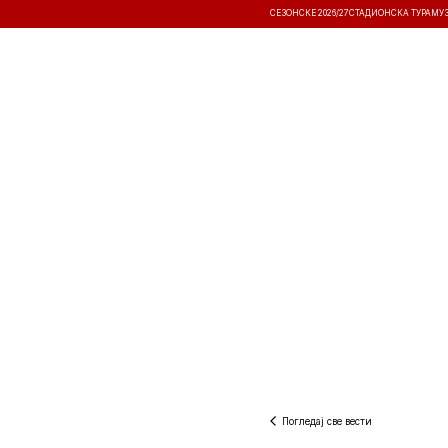
СЕЗОНСКЕ 2026/27
СТАДИОНСКА ТУРА
МУ
ВЕСТИ
ТАКМИЧЕЊА
РЕЗУЛТА
Погледај све вести