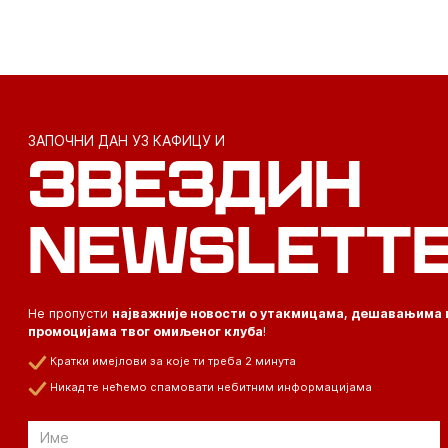
ЗАПОЧНИ ДАН УЗ КАФИЦУ И
ЗВЕЗДИН
NEWSLETT
Не пропусти
најважније новости о утакмицама, дешавањима 
промоцијама твог омиљеног клуба
!
Кратки имејлови за које ти треба 2 минута
Никад те нећемо спамовати небитним информацијама
Email