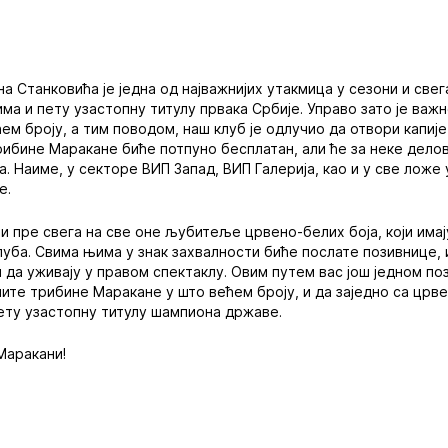
 Станковића је једна од најважнијих утакмица у сезони и свег
а и пету узастопну титулу првака Србије. Управо зато је важ
ем броју, а тим поводом, наш клуб је одлучио да отвори капије
 трибине Маракане биће потпуно бесплатан, али ће за неке дел
. Наиме, у секторе ВИП Запад, ВИП Галерија, као и у све ложе 
е.
и пре свега на све оне љубитеље црвено-белих боја, који имају
луба. Свима њима у знак захвалности биће послате позивнице,
и да уживају у правом спектаклу. Овим путем вас још једном п
ните трибине Маракане у што већем броју, и да заједно са цр
 пету узастопну титулу шампиона државе.
Маракани!