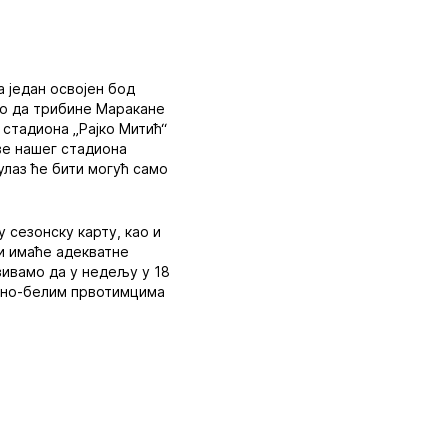
а један освојен бод
но да трибине Маракане
 стадиона „Рајко Митић“
ове нашег стадиона
улаз ће бити могућ само
 сезонску карту, као и
 и имаће адекватне
озивамо да у недељу у 18
вено-белим првотимцима