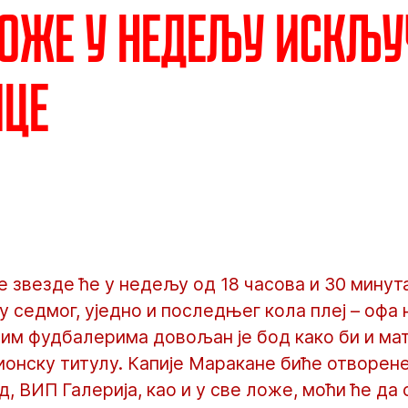
ложе у недељу искљу
ице
 звезде ће у недељу од 18 часова и 30 минут
 седмог, уједно и последњег кола плеј – офа
шим фудбалерима довољан је бод како би и ма
нску титулу. Капије Маракане биће отворене з
, ВИП Галерија, као и у све ложе, моћи ће да