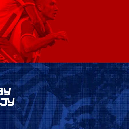
ВУ
ЈУ