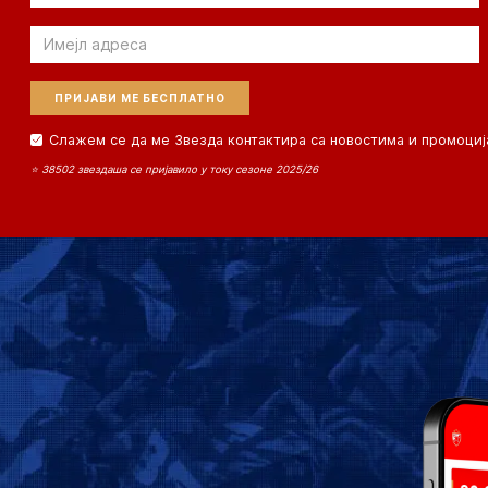
Email
Слажем се да ме Звезда контактира са новостима и промоциј
⭐ 38502 звездаша се пријавило у току сезоне 2025/26