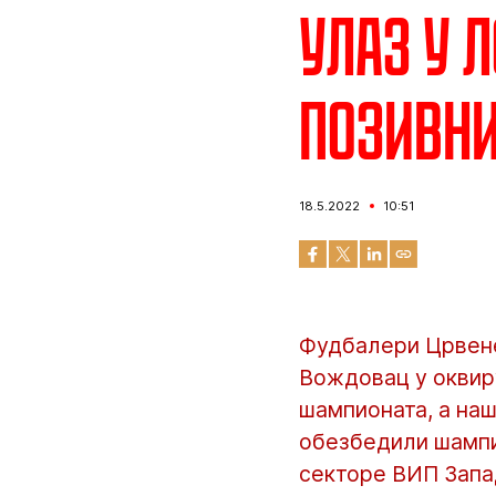
Улаз у 
позивн
18.5.2022
10:51
Фудбалери Црвене
Вождовац у оквиру
шампионата, а на
обезбедили шампио
секторе ВИП Запад