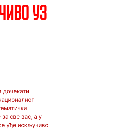
чиво уз
а дочекати
 националног
тематички
а све вас, а у
 се уђе искључиво