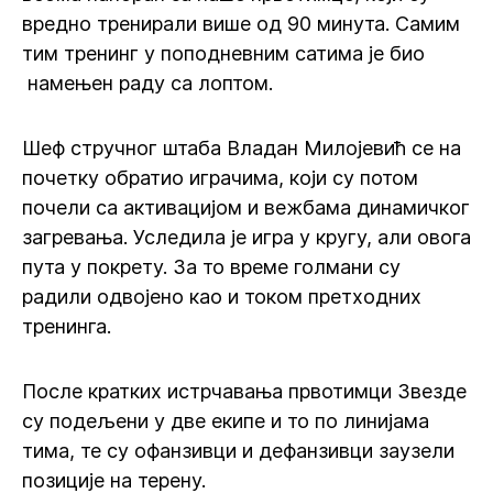
вредно тренирали више од 90 минута. Самим
тим тренинг у поподневним сатима је био
намењен раду са лоптом.
Шеф стручног штаба Владан Милојевић се на
почетку обратио играчима, који су потом
почели са активацијом и вежбама динамичког
загревања. Уследила је игра у кругу, али овога
пута у покрету. За то време голмани су
радили одвојено као и током претходних
тренинга.
После кратких истрчавања првотимци Звезде
су подељени у две екипе и то по линијама
тима, те су офанзивци и дефанзивци заузели
позиције на терену.