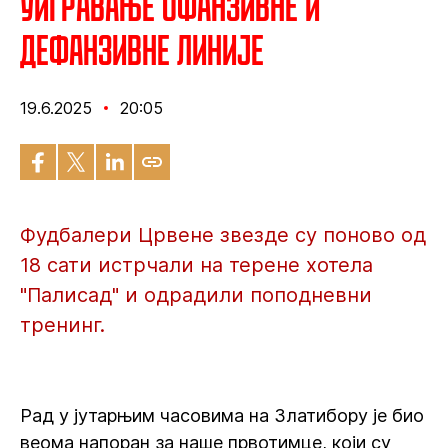
Уигравање офанзивне и
дефанзивне линије
19.6.2025
20:05
Фудбалери Црвене звезде су поново од
18 сати истрчали на терене хотела
"Палисад" и одрадили поподневни
тренинг.
Рад у јутарњим часовима на Златибору је био
веома напоран за наше првотимце, који су