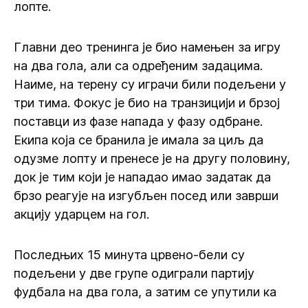
лопте.
Главни део тренинга је био намењен за игру
на два гола, али са одређеним задацима.
Наиме, на терену су играчи били подељени у
три тима. Фокус је био на транзицији и брзој
поставци из фазе напада у фазу одбране.
Екипа која се бранила је имала за циљ да
одузме лопту и пренесе је на другу половину,
док је тим који је нападао имао задатак да
брзо реагује на изгубљен посед или заврши
акцију ударцем на гол.
Последњих 15 минута црвено-бели су
подељени у две групе одиграли партију
фудбала на два гола, а затим се упутили ка