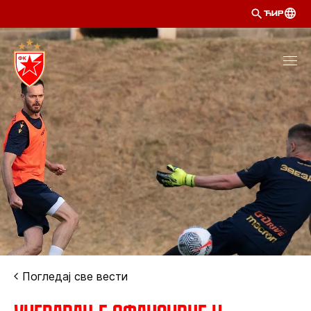
ЋИР
Погледај све вести