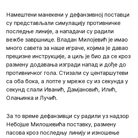
Намештени манекени у дефанзивној поставци
су представљали симулацију противничке
последње линије, а нападачи су радили
вежбе завршнице. Владан Милојевић је имао
много савета за наше играче, којима је давао
прецизне инструкције, а циљ је био да се кроз
размену додавања изгради напад и дође до
противничког гола. Стизали су центаршутеви
са оба бока, а лопте у мреже су из секунда у
секунд слали Иванић, Дамјановић, Илић,
Олањинка и Лучић.
За то време дефанзивци су радили уз надзор
Небојше Милошевића поставку, размену
пасова кроз последњу линију и изношење