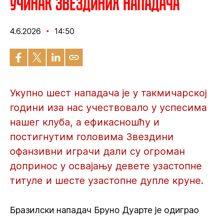
Учинак Звездиних нападача
4.6.2026
14:50
Укупно шест нападача је у такмичарској
години иза нас учествовало у успесима
нашег клуба, а ефикасношћу и
постигнутим головима Звездини
офанзивни играчи дали су огроман
допринос у освајању девете узастопне
титуле и шесте узастопне дупле круне.
Бразилски нападач Бруно Дуарте је одиграо