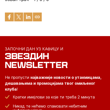
ЗАПОЧНИ ДАН УЗ КАФИЦУ И
ЗВЕЗДИН
NEWSLETTER
Не пропусти
најважније новости о утакмицама,
дешавањима и промоцијама твог омиљеног
клуба
!
Кратки имејлови за које ти треба 2 минута
Никад те нећемо спамовати небитним