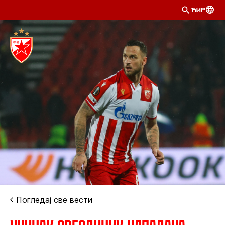
ЋИР
Погледај све вести