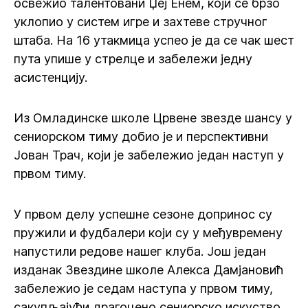
освежио талентовани Џеј Енем, који се брзо
уклопио у систем игре и захтеве стручног
штаба. На 16 утакмица успео је да се чак шест
пута упише у стрелце и забележи једну
асистенцију.
Из Омладинске школе Црвене звезде шансу у
сениорском тиму добио је и перспективни
Јован Трач, који је забележио један наступ у
првом тиму.
У првом делу успешне сезоне допринос су
пружили и фудбалери који су у међувремену
напустили редове нашег клуба. Још један
изданак Звездине школе Алекса Дамјановић
забележио је седам наступа у првом тиму,
сакупљајући драгоцено сениорско искуство.