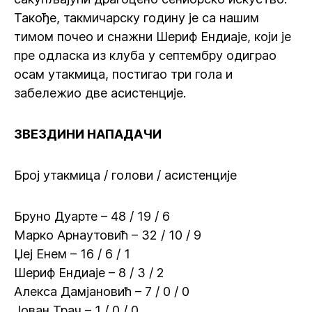
Такође, такмичарску годину је са нашим
тимом почео и снажни Шериф Ендиаје, који је
пре одласка из клуба у септембру одиграо
осам утакмица, постигао три гола и
забележио две асистенције.
ЗВЕЗДИНИ НАПАДАЧИ
Број утакмица / голови / асистенције
Бруно Дуарте – 48 / 19 / 6
Марко Арнаутовић – 32 / 10 / 9
Џеј Енем – 16 / 6 / 1
Шериф Ендиаје – 8 / 3 / 2
Алекса Дамјановић – 7 / 0 / 0
Јован Трач – 1 / 0 / 0