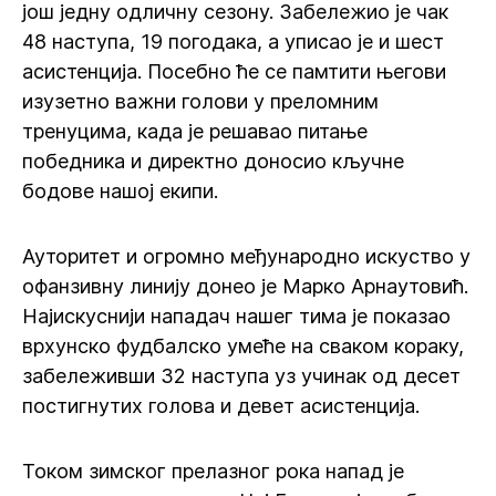
још једну одличну сезону. Забележио је чак
48 наступа, 19 погодака, а уписао је и шест
асистенција. Посебно ће се памтити његови
изузетно важни голови у преломним
тренуцима, када је решавао питање
победника и директно доносио кључне
бодове нашој екипи.
Ауторитет и огромно међународно искуство у
офанзивну линију донео је Марко Арнаутовић.
Најискуснији нападач нашег тима је показао
врхунско фудбалско умеће на сваком кораку,
забележивши 32 наступа уз учинак од десет
постигнутих голова и девет асистенција.
Током зимског прелазног рока напад је