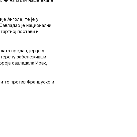
рилни нападач наше екипе
е Анголе, те је у
 Савладао је национални
тартној постави и
лата вредан, јер је у
на терену забележивши
Кореја савладала Ирак,
 и то против Француске и