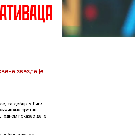
тативаца
вене звезде је
е, те дебија у Лиги
утакмицама против
 једном показао да је
 је био један од