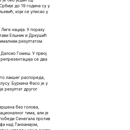
Србије до 19 година су у
евић, који се уписао у
Лиге нација. У поразу
стави Елшник и Дркушић
нималним резултатом.
о Далсио Гомеш. У првој
а репрезентација се два
што лакшег распореда,
усу. Буркина Фасо је у
је резултат другог
авршена без голова,
националног тима, али је
ј победи Сенегала против
фа над Танзанијом,