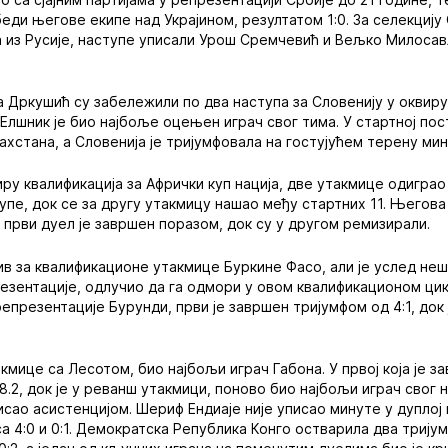
ди његове екипе над Украјином, резултатом 1:0. За селекцију 
из Русије, наступе уписали Урош Сремчевић и Вељко Милосављ
 Дркушић су забележили по два наступа за Словенију у оквиру 
Елшник је био најбоље оцењен играч свог тима. У стартној по
захстана, а Словенија је тријумфовала на гостујућем терену ми
виру квалификација за Афрички куп нација, две утакмице одигра
лупе, док се за другу утакмицу нашао међу стартних 11. Његов
, први дуел је завршен поразом, док су у другом ремизирали.
ив за квалификационе утакмице Буркине Фасо, али је услед не
ентације, одлучио да га одмори у овом квалификационом цикл
епрезентације Бурунди, први је завршен тријумфом од 4:1, док 
акмице са Лесотом, био најбољи играч Габона. У првој која је з
 8.2, док је у реванш утакмици, поново био најбољи играч свог 
нисао асистенцијом. Шериф Ендиаје није уписао минуте у дупло
а 4:0 и 0:1. Демократска Република Конго остварила два тријум