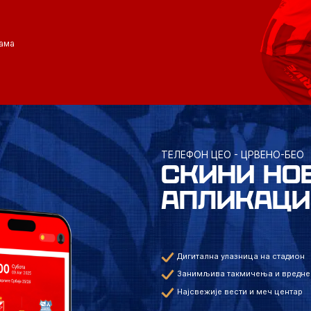
ама
ТЕЛЕФОН ЦЕО - ЦРВЕНО-БЕО
СКИНИ НО
АПЛИКАЦИ
Дигитална улазница на стадион
Занимљива такмичења и вредне
Најсвежије вести и меч центар