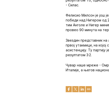
резултатом 1:0, односно
- Силас.
Фелисио Милсон је још ј
победи над Нигером од 2
тим Анголе и Нигер мини
провео 90 минута на тер
Звездин представник на а
првој утакмици, на којој
асистенцију. Ту партију 
резултатом 3:2.
Чувар наше мреже - Омри
Италије, а његов национ