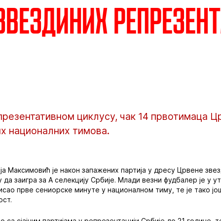
Звездиних репрезен
резентативном циклусу, чак 14 првотимаца Цр
их националних тимова.
а Максимовић је након запажених партија у дресу Црвене звезд
 да заигра за А селекцију Србије. Млади везни фудбалер је у 
исао прве сениорске минуте у националном тиму, те је тако још
ост.
 са сјајним партијама у репрезентацији Србије до 21 године, те