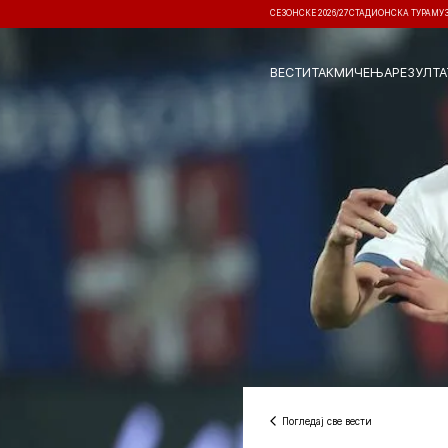
СЕЗОНСКЕ 2026/27
СТАДИОНСКА ТУРА
МУ
ВЕСТИ
ТАКМИЧЕЊА
РЕЗУЛТА
Погледај све вести