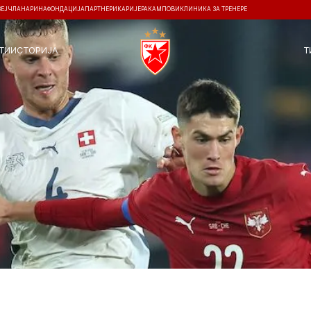
ЗЕЈ
ЧЛАНАРИНА
ФОНДАЦИЈА
ПАРТНЕРИ
КАРИЈЕРА
КАМПОВИ
КЛИНИКА ЗА ТРЕНЕРЕ
ТИ
ИСТОРИЈА
Т