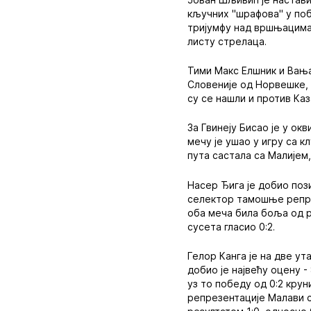
кључних "шрафова" у побе
тријумфу над вршњацима 
листу стрелаца.
Тими Макс Елшник и Вања
Словеније од Норвешке, 
су се нашли и против Ка
За Гвинеју Бисао је у ок
мечу је ушао у игру са к
пута састала са Малијем
Насер Ђига је добио поз
селектор тамошње репрез
оба меча била боља од р
сусета гласио 0:2.
Гелор Канга је на две ут
добио је највећу оцену -
уз то победу од 0:2 кру
репрезентације Малави с