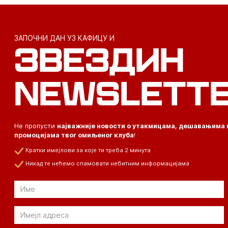
ЗАПОЧНИ ДАН УЗ КАФИЦУ И
ЗВЕЗДИН
NEWSLETT
Не пропусти
најважније новости о утакмицама, дешавањима 
промоцијама твог омиљеног клуба
!
Кратки имејлови за које ти треба 2 минута
Никад те нећемо спамовати небитним информацијама
Email
Email