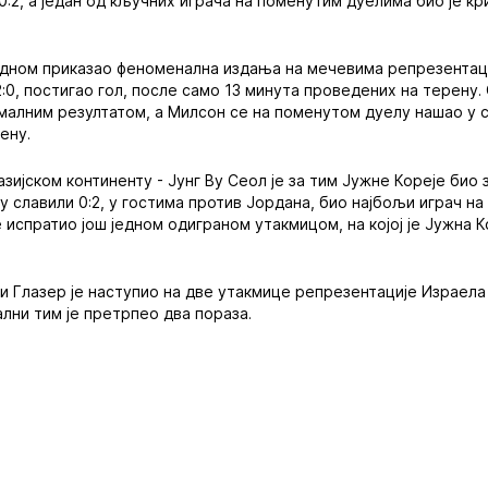
 0:2, а један од кључних играча на поменутим дуелима био је к
едном приказао феноменална издања на мечевима репрезентациј
:0, постигао гол, после само 13 минута проведених на терену.
малним резултатом, а Милсон се на поменутом дуелу нашао у с
ену.
зијском континенту - Јунг Ву Сеол је за тим Јужне Кореје био з
 су славили 0:2, у гостима против Јордана, био најбољи играч 
је испратио још једном одиграном утакмицом, на којој је Јужна 
 Глазер је наступио на две утакмице репрезентације Израела
ални тим је претрпео два пораза.