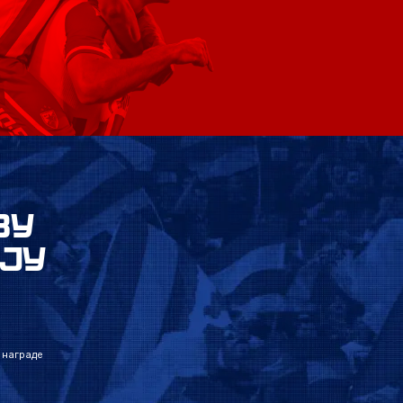
ВУ
ЈУ
 награде