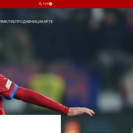
ЋИР
ИМ
КЛУБ
ПРОДАВНИЦА
КАРТЕ