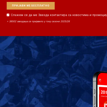
Слажем се да ме Звезда контактира са новостима и промоциј
⭐ 38502 звездаша се пријавило у току сезоне 2025/26