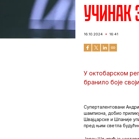
Учинак 
16.10.2024
16:41
У октобарском реп
бранило боје свој
Суперталентовани Андриј
шампиона, добио прилику
Швајцарске и Шпаније уп
пред њим светла будућн
Јован Шљивић је наставио