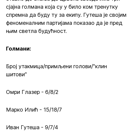
сјајна голмана која су у било ком тренутку
спремна да буду ту за екипу. Гутеша је својим
феноменалним партијама показао да је пред
њим светла будућност.
Голмани:
Број утакмица/примљени голови/"клин
шитови"
Омри Глазер - 6/8/2
Марко Илић - 15/18/7
Иван Гутеша - 9/7/4