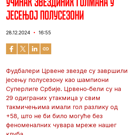
Учинак Звездиних голмана у
јесењој полусезони
28.12.2024
16:55
Фудбалери Црвене звезде су завршили
јесењу полусезону као шампиони
Суперлиге Србије. Црвено-бели су на
29 одиграних утакмица у свим
такмичењима имали гол разлику од
+58, што не би било могуће без
феноменалних чувара мреже нашег
клуба.