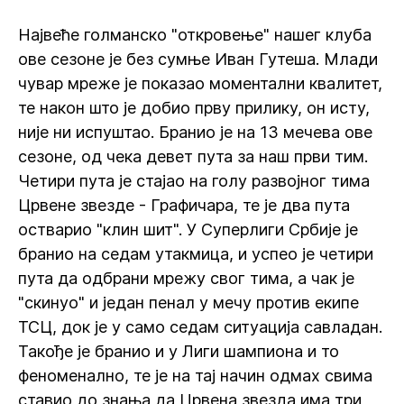
Највеће голманско "откровење" нашег клуба
ове сезоне је без сумње Иван Гутеша. Млади
чувар мреже је показао моментални квалитет,
те након што је добио прву прилику, он исту,
није ни испуштао. Бранио је на 13 мечева ове
сезоне, од чека девет пута за наш први тим.
Четири пута је стајао на голу развојног тима
Црвене звезде - Графичара, те је два пута
остварио "клин шит". У Суперлиги Србије је
бранио на седам утакмица, и успео је четири
пута да одбрани мрежу свог тима, а чак је
"скинуо" и један пенал у мечу против екипе
ТСЦ, док је у само седам ситуација савладан.
Такође је бранио и у Лиги шампиона и то
феноменално, те је на тај начин одмах свима
ставио до знања да Црвена звезда има три