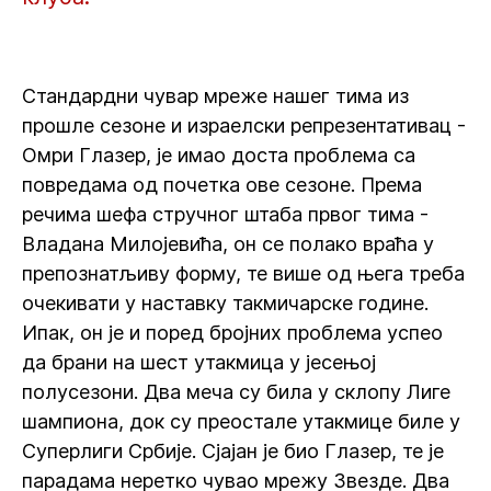
Стандардни чувар мреже нашег тима из
прошле сезоне и израелски репрезентативац -
Омри Глазер, је имао доста проблема са
повредама од почетка ове сезоне. Према
речима шефа стручног штаба првог тима -
Владана Милојевића, он се полако враћа у
препознатљиву форму, те више од њега треба
очекивати у наставку такмичарске године.
Ипак, он је и поред бројних проблема успео
да брани на шест утакмица у јесењој
полусезони. Два меча су била у склопу Лиге
шампиона, док су преостале утакмице биле у
Суперлиги Србије. Сјајан је био Глазер, те је
парадама неретко чувао мрежу Звезде. Два