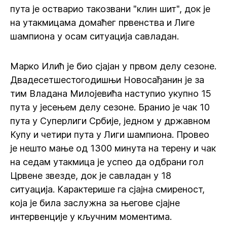
пута је остварио такозвани "клин шит", док је
на утакмицама домаћег првенства и Лиге
шампиона у осам ситуација савладан.
Марко Илић је био сјајан у првом делу сезоне.
Двадесетшестогодишњи Новосађанин је за
тим Владана Милојевића наступио укупно 15
пута у јесењем делу сезоне. Бранио је чак 10
пута у Суперлиги Србије, једном у државном
Купу и четири пута у Лиги шампиона. Провео
је нешто мање од 1300 минута на терену и чак
на седам утакмица је успео да одбрани гол
Црвене звезде, док је савладан у 18
ситуација. Карактерише га сјајна смиреност,
која је била заслужна за његове сјајне
интервенције у кључним моментима.