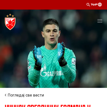
ЋИР
Погледај све вести