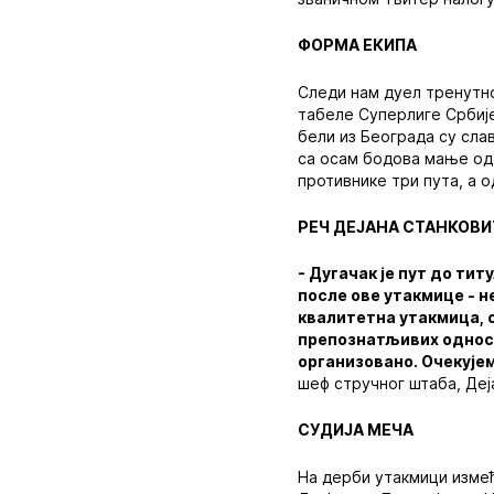
ФОРМА ЕКИПА
Следи нам дуел тренутно
табеле Суперлиге Србије
бели из Београда су сла
са осам бодова мање од 
противнике три пута, а 
РЕЧ ДЕЈАНА СТАНКОВ
- Дугачак је пут до тит
после ове утакмице - н
квалитетна утакмица, с
препознатљивих односа.
организовано. Очекујем
шеф стручног штаба, Деј
СУДИЈА МЕЧА
На дерби утакмици измеђ