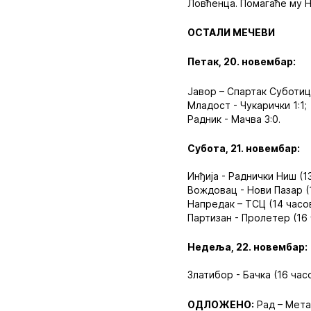
Ловћенца. Помагаће му 
ОСТАЛИ МЕЧЕВИ
Петак, 20. новембар:
Јавор – Спартак Суботица
Младост - Чукарички 1:1;
Радник - Мачва 3:0.
Субота, 21. новембар:
Инђија - Раднички Ниш (1
Вождовац - Нови Пазар (
Напредак – ТСЦ (14 часов
Партизан - Пролетер (16 
Недеља, 22. новембар:
Златибор - Бачка (16 часо
ОДЛОЖЕНО:
Рад – Мета