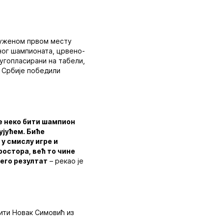
служеном првом месту
ног шампионата, црвено-
ругопласирани на табели,
е Србије победили
 ће неко бити шампион
ујућем. Биће
 у смислу игре и
ростора, већ то чине
него резултат
– рекао је
ити Новак Симовић из