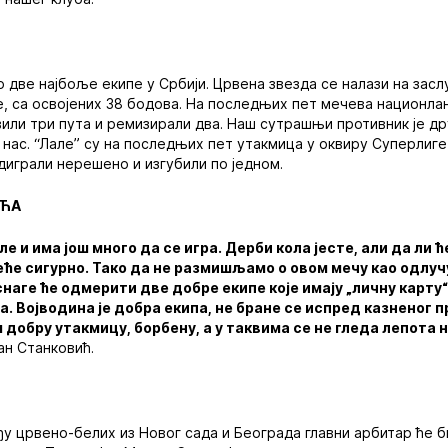
 две најбоље екипе у Србији. Црвена звезда се налази на за
, са освојених 38 бодова. На последњих пет мечева национла
вили три пута и ремизирали два. Наш сутрашњи противник је д
нас. “Лале” су на последњих пет утакмица у оквиру Суперлиг
одиграли нерешено и изгубили по једном.
ИЋА
уле и има још много да се игра. Дерби кола јесте, али да ли
еће сигурно. Тако да не размишљамо о овом мечу као одлуч
наге ће одмерити две добре екипе које имају „личну карту“
 Војводина је добра екипа, не бране се испред казненог п
 добру утакмицу, борбену, а у таквима се не гледа лепота 
ан Станковић.
у црвено-белих из Новог сада и Београда главни арбитар ће б