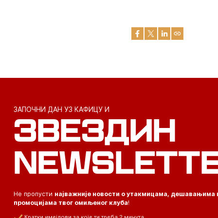
ЗАПОЧНИ ДАН УЗ КАФИЦУ И
ЗВЕЗДИН
NEWSLETT
Не пропусти
најважније новости о утакмицама, дешавањима 
промоцијама твог омиљеног клуба
!
Кратки имејлови за које ти треба 2 минута