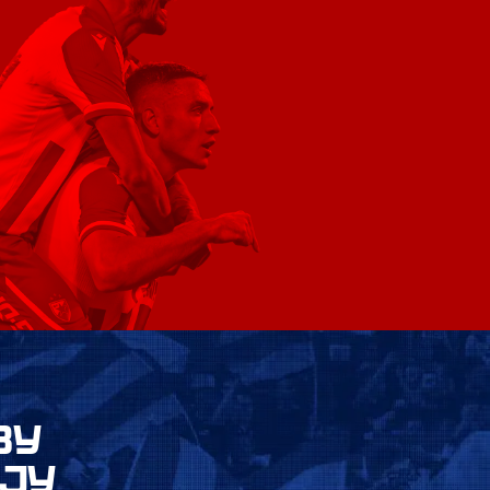
ВУ
ЈУ