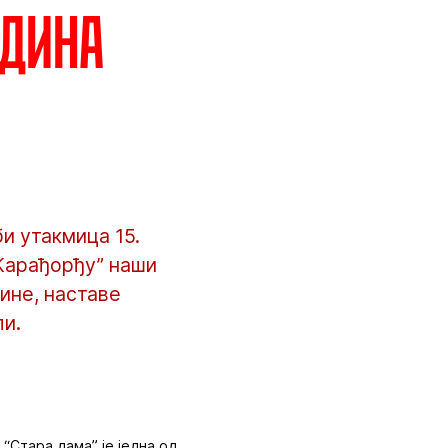
одина
и утакмица 15.
“Карађорђу” наши
ине, наставе
ли.
“Стара дама” је једна од