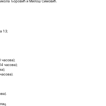
Никола Ђоровић и Милош Симовић.
 1:3;
3 часова);
14 часова);
а);
часова).
ва).
лац.