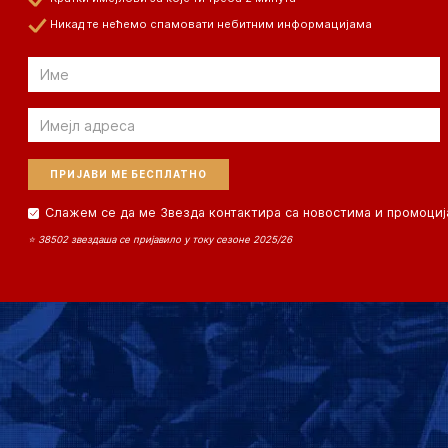
Никад те нећемо спамовати небитним информацијама
Email
Email
Слажем се да ме Звезда контактира са новостима и промоциј
⭐ 38502 звездаша се пријавило у току сезоне 2025/26