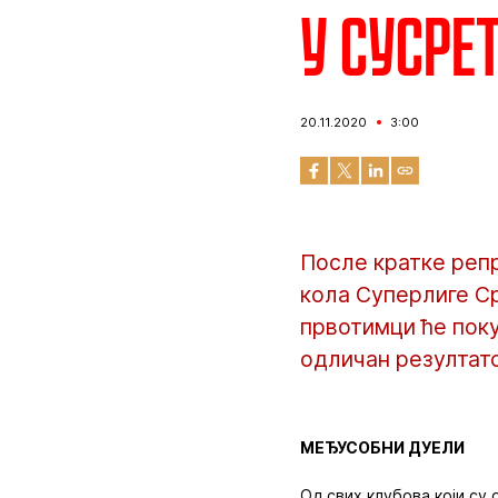
У сусре
20.11.2020
3:00
После кратке репр
кола Суперлиге Ср
првотимци ће пок
одличан резултатс
МЕЂУСОБНИ ДУЕЛИ
Од свих клубова који су