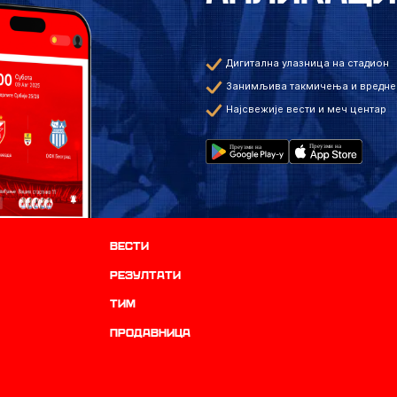
Дигитална улазница на стадион
Занимљива такмичења и вредне
Најсвежије вести и меч центар
Вести
резултати
ТИМ
продавница