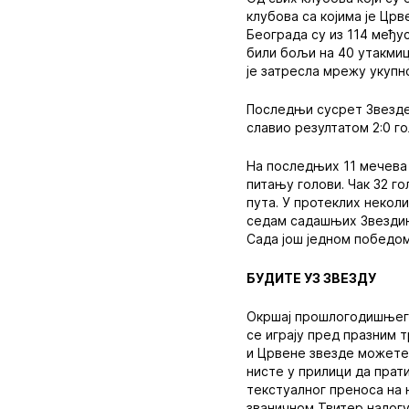
клубова са којима је Црв
Београда су из 114 међу
били бољи на 40 утакмиц
је затресла мрежу укупно
Последњи сусрет Звезде 
славио резултатом 2:0 г
На последњих 11 мечева 
питању голови. Чак 32 г
пута. У протеклих неколи
седам садашњих Звездини
Сада још једном победом
БУДИТЕ УЗ ЗВЕЗДУ
Окршај прошлогодишњег п
се играју пред празним 
и Црвене звезде можете 
нисте у прилици да прат
текстуалног преноса на н
званичном Твитер налогу