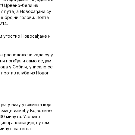
ут! Црвено-бели из
7 пута, а Новосађани су
е бројни голови. Лопта
214.
им угостио Новосађане и
ма расположени када су у
ани погађали само седам
бова у Србији, уписало се
 против клуба из Новог
на у низу утакмица које
акмице између Војводине
30 минута. Уколико
иној апликацији, путем
минут, као и на