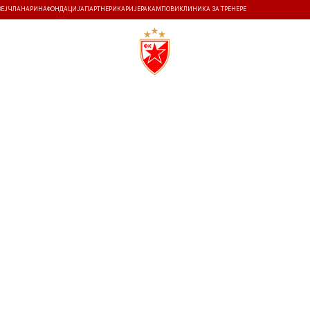
ЗЕЈ
ЧЛАНАРИНА
ФОНДАЦИЈА
ПАРТНЕРИ
КАРИЈЕРА
КАМПОВИ
КЛИНИКА ЗА ТРЕНЕРЕ
ТИ
ИСТОРИЈА
Т