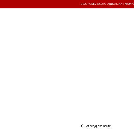
СЕЗОНСКЕ 2026/27
СТАДИОНСКА ТУРА
МУ
ВЕСТИ
ТАКМИЧЕЊА
РЕЗУЛТА
Погледај све вести