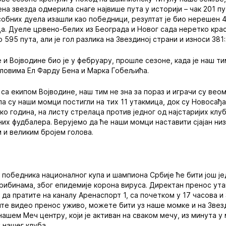
ена звезда одмерила снаге највише пута у историји – чак 201 п
собних дуела изашли као победници, резултат је био нерешен 4
а. Дуеле црвено-белих из Београда и Новог сада неретко крас
 595 пута, али је гол разлика на Звездиној страни и износи 381:
и Војводине био је у фебруару, прошле сезоне, када је наш т
оловима Ел Фарду Бена и Марка Гобељића.
са екипом Војводине, наш тим не зна за пораз и играчи су вео
ола су наши момци постигли на тих 11 утакмица, док су Новосађ
ко година, на листу стрелаца против једног од најстаријих клу
х фудбалера. Верујемо да ће наши момци наставити сјајан низ
 и великим бројем голова.
обедника националног купа и шампиона Србије ће бити још јед
трибинама, због епидемије корона вируса. Директан пренос ут
да пратите на каналу Аренаспорт 1, са почетком у 17 часова и 
ите видео пренос уживо, можете бити уз наше момке и на Звезд
ашем Меч центру, који је активан на сваком мечу, из минута у 
 нашег клуба.