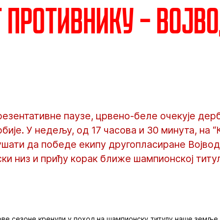
т противнику – Војв
езентативне паузе, црвено-беле очекује дерб
бије. У недељу, од 17 часова и 30 минута, на 
ушати да победе екипу другопласиране Војвод
ки низ и приђу корак ближе шампионској титу
 ове сезоне кренули у поход на шампионску титулу наше земље, 