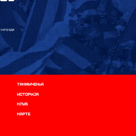
 награде
Такмичења
историја
Клуб
Карте