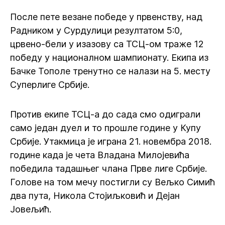
После пете везане победе у првенству, над
Радником у Сурдулици резултатом 5:0,
црвено-бели у изазову са ТСЦ-ом траже 12
победу у националном шампионату. Екипа из
Бачке Тополе тренутно се налази на 5. месту
Суперлиге Србије.
Против екипе ТСЦ-а до сада смо одиграли
само један дуел и то прошле године у Купу
Србије. Утакмица је играна 21. новембра 2018.
године када је чета Владана Милојевића
победила тадашњег члана Прве лиге Србије.
Голове на том мечу постигли су Вељко Симић
два пута, Никола Стојиљковић и Дејан
Јовељић.