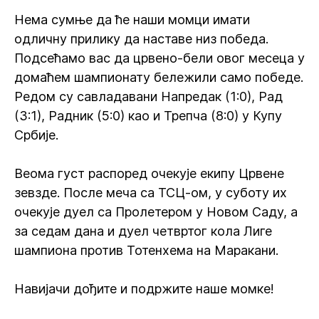
Нема сумње да ће наши момци имати
одличну прилику да наставе низ победа.
Подсећамо вас да црвено-бели овог месеца у
домаћем шампионату бележили само победе.
Редом су савладавани Напредак (1:0), Рад
(3:1), Радник (5:0) као и Трепча (8:0) у Купу
Србије.
Веома густ распоред очекује екипу Црвене
зевзде. После меча са ТСЦ-ом, у суботу их
очекује дуел са Пролетером у Новом Саду, а
за седам дана и дуел четвртог кола Лиге
шампиона против Тотенхема на Маракани.
Навијачи дођите и подржите наше момке!