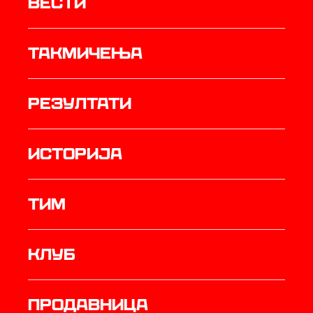
Вести
Такмичења
резултати
историја
ТИМ
Клуб
продавница