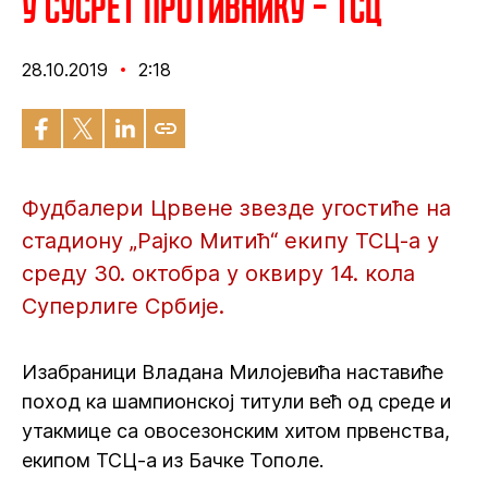
У сусрет противнику – ТСЦ
28.10.2019
2:18
Фудбалери Црвене звезде угостиће на
стадиону „Рајко Митић“ екипу ТСЦ-а у
среду 30. октобра у оквиру 14. кола
Суперлиге Србије.
Изабраници Владана Милојевића наставиће
поход ка шампионској титули већ од среде и
утакмице са овосезонским хитом првенства,
екипом ТСЦ-а из Бачке Тополе.