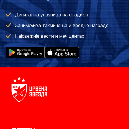
Дигитална улазница на стадион
Занимљива такмичења и вредне награде
Најсвежије вести и меч центар