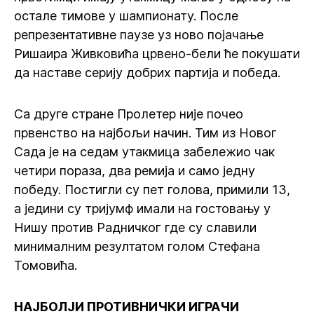
остале тимове у шампионату. После
репрезентативне паузе уз ново појачање
Ришаира Живковића црвено-бели ће покушати
да наставе серију добрих партија и победа.
Са друге стране Пролетер није почео
првенство на најбољи начин. Тим из Новог
Сада је на седам утакмица забележио чак
четири пораза, два ремија и само једну
победу. Постигли су пет голова, примили 13,
а једини су тријумф имали на гостовању у
Нишу против Радничког где су славили
минималним резултатом голом Стефана
Томовића.
НАЈБОЛЈИ ПРОТИВНИЧКИ ИГРАЧИ