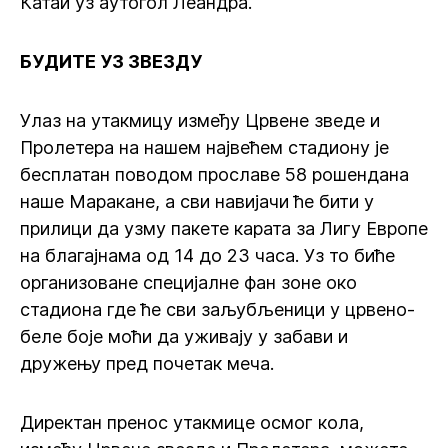
Катаи уз аутогол Леандра.
БУДИТЕ УЗ ЗВЕЗДУ
Улаз на утакмицу између Црвене зведе и
Пролетера на нашем највећем стадиону је
бесплатан поводом прославе 58 рошендана
наше Маракане, а сви навијачи ће бити у
прилици да узму пакете карата за Лигу Европе
на благајнама од 14 до 23 часа. Уз то биће
организоване специјалне фан зоне око
стадиона где ће сви заљубљеници у црвено-
беле боје моћи да уживају у забави и
дружењу пред почетак меча.
Директан пренос утакмице осмог кола,