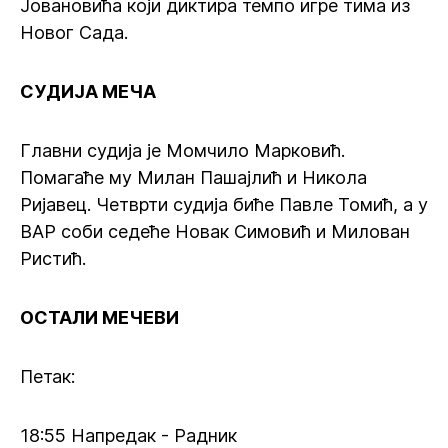
Јовановића који диктира темпо игре тима из
Новог Сада.
СУДИЈА МЕЧА
Главни судија је Момчило Марковић.
Помагаће му Милан Пашајлић и Никола
Ријавец. Четврти судија биће Павле Томић, а у
ВАР соби седеће Новак Симовић и Милован
Ристић.
ОСТАЛИ МЕЧЕВИ
Петак:
18:55 Напредак - Радник