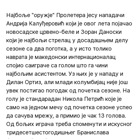
Најбоље "оружје" Пролетера јесу нападачи
Андрија Калуђеровић који је овог лета појачао
новосадске црвено-беле и Зоран Даноски
који је најбољи стрелац у досадашњем делу
сезоне са два поготка, а у исто толико
наврата је македонски интернационалац
спојио саиграче са голом што га чини
најбољим асистентом. Уз њих је у нападу и
Дилан Ортиз, али млади колумбијац није још
увек постигао погодак од почетка сезоне. На
голу је стандарадан Никола Петрић које је
само на једном мечу од почетка сезоне успео
да сачува мрежу, а примио је чак 13 голова.
Од бољих играча треба споменути и искусног
тридесетшестогодишњег Бранислава