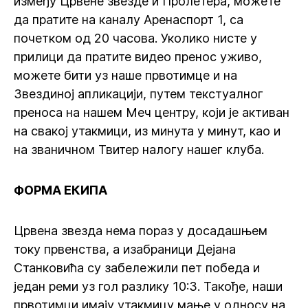
између Црвене звезде и Пролетера, можете
да пратите на каналу Аренаспорт 1, са
почетком од 20 часова. Уколико нисте у
прилици да пратите видео пренос уживо,
можете бити уз наше првотимце и на
Звездиној апликацији, путем текстуалног
преноса на нашем Меч центру, који је активан
на свакој утакмици, из минута у минут, као и
на званичном Твитер налогу нашег клуба.
ФОРМА ЕКИПА
Црвена звезда нема пораз у досадашњем
току првенства, а изабраници Дејана
Станковића су забележили пет победа и
један реми уз гол разлику 10:3. Такође, наши
првотимци имају утакмицу мање у односу на