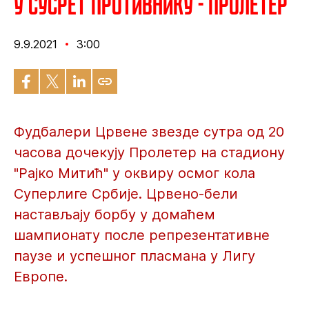
У сусрет противнику - Пролетер
9.9.2021
3:00
Фудбалери Црвене звезде сутра од 20
часова дочекују Пролетер на стадиону
"Рајко Митић" у оквиру осмог кола
Суперлиге Србије. Црвено-бели
настављају борбу у домаћем
шампионату после репрезентативне
паузе и успешног пласмана у Лигу
Европе.