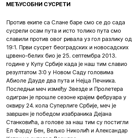
МЕЂУСОБНИ СУСРЕТИ
Против екипе са Слане баре смо се до сада
сусрели осам пута и исто толико пута смо
славили против овог ривала уз гол разлику од
19:1. Први сусрет београдских и новосадских
црвено-белих био је 25. септембра 2013.
године у Купу Србије када је наш тим славио
резултатом 3:0 у Новом Саду головима
Абиоле Дауде два пута и Нејца Печника.
Последњи меч између Звезде и Пролетера
одигран је прошле сезоне крајем фебруара у
оквиру 24. кола Суперлиге Србије, меч је
завршен је победом изабраника Дејана
Станковића, а голове за наш тим су постигли
Ел Фарду Бен, Вељко Николић и Александар