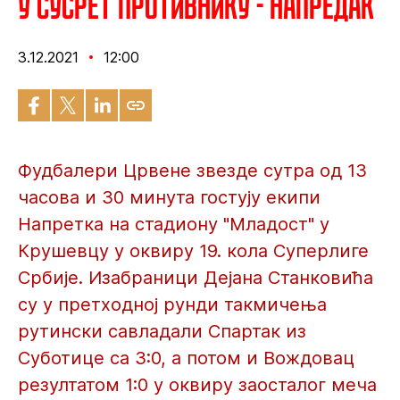
У сусрет противнику - Напредак
3.12.2021
12:00
Фудбалери Црвене звезде сутра од 13
часова и 30 минута гостују екипи
Напретка на стадиону "Младост" у
Крушевцу у оквиру 19. кола Суперлиге
Србије. Изабраници Дејана Станковића
су у претходној рунди такмичења
рутински савладали Спартак из
Суботице са 3:0, а потом и Вождовац
резултатом 1:0 у оквиру заосталог меча