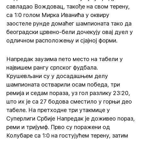
савладао Вождовац, такође на свом терену,
са 1:0 голом Мирка Иванића у оквиру
заостеле рунде домаћег шампионата тако да
београдски црвено-бели дочекују овај дуел у
одличном расположењу и сјајној форми.
Напредак заузима пето место на табели у
највишем рангу српског фудбала.
Крушевљани су у досадашњем делу
шампионата остварили осам победа, три
ремија и седам пораза, уз гол разлику 23:20,
што их је са 27 бодова сместило у горњи део
табеле. На претходне три утакмице у
Суперлиги Србије Напредак је доживео пораз,
реми и тријумф. Прво су поражени од
Колубаре са 1:0 на гостујућем терену, затим