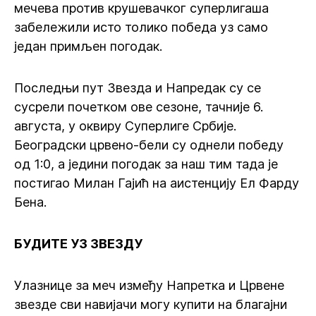
мечева против крушевачког суперлигаша
забележили исто толико победа уз само
један примљен погодак.
Последњи пут Звезда и Напредак су се
сусрели почетком ове сезоне, тачније 6.
августа, у оквиру Суперлиге Србије.
Београдски црвено-бели су однели победу
од 1:0, а једини погодак за наш тим тада је
постигао Милан Гајић на аистенцију Ел Фарду
Бена.
БУДИТЕ УЗ ЗВЕЗДУ
Улазнице за меч између Напретка и Црвене
звезде сви навијачи могу купити на благајни