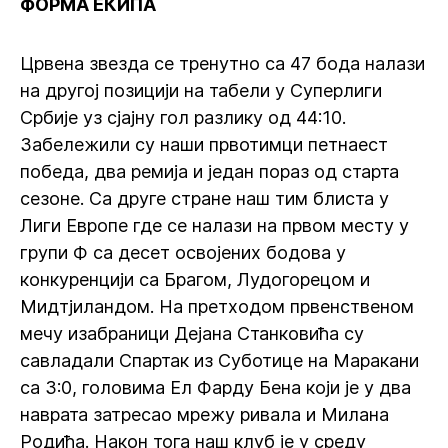
ФОРМА ЕКИПА
Црвена звезда се тренутно са 47 бода налази
на другој позицији на табели у Суперлиги
Србије уз сјајну гол разлику од 44:10.
Забележили су наши првотимци петнаест
победа, два ремија и један пораз од старта
сезоне. Са друге стране наш тим блиста у
Лиги Европе где се налази на првом месту у
групи Ф са десет освојених бодова у
конкуренцији са Брагом, Лудогорецом и
Мидтјиландом. На претходом првенственом
мечу изабраници Дејана Станковића су
савладали Спартак из Суботице на Маракани
са 3:0, головима Ел Фарду Бена који је у два
наврата затресао мрежу ривала и Милана
Родића. Након тога наш клуб је у среду