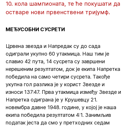
10. кола шампионата, те ће покушати да
остваре нови првенствени тријумф.
МЕЂУСОБНИ СУСРЕТИ
Црвена звезда и Напредак су до сада
одиграли укупно 60 утакмица. Наш тим је
славио 42 пута, 14 сусрета су завршени
нерешеним резултатом, док је екипа Напретка
победила на само четири сусрета. Такође
укупна гол разлика је у корист Звезде и
износи 137:47. Прва утакмица између Звезде и
Напретка одиграна је у Крушевцу 21.
новембра давне 1948. године, у којој је наша
екипа победила резултатом 4:1. Занимљив
податак јеста да смо у претходних седам