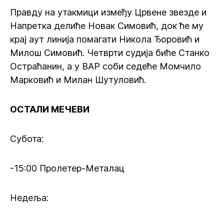
Правду на утакмици између Црвене звезде и
Напретка делиће Новак Симовић, док ће му
крај аут линија помагати Никола Ђоровић и
Милош Симовић. Четврти судија биће Станко
Остраћанин, а у ВАР соби седеће Момчило
Марковић и Милан Шутуловић.
ОСТАЛИ МЕЧЕВИ
Субота:
-15:00 Пролетер-Металац
Недеља: