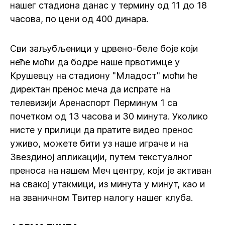
нашег стадиона данас у термину од 11 до 18
часова, по цени од 400 динара.
Сви заљубљеници у црвено-беле боје који
неће моћи да бодре наше првотимце у
Крушевцу на стадиону "Младост" моћи ће
директан пренос меча да испрате на
телевизији Аренаспорт Перминум 1 са
почетком од 13 часова и 30 минута. Уколико
нисте у прилици да пратите видео пренос
уживо, можете бити уз наше играче и на
Звездиној апликацији, путем текстуалног
преноса на нашем Меч центру, који је активан
на свакој утакмици, из минута у минут, као и
на званичном Твитер налогу нашег клуба.