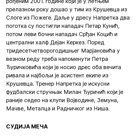
рођеним 2001. године који је у летњем
прелазном року дошао у тим из Крушевца из
Слоге из Пожеге. Даље у дресу Напретка два
поготка су постигли нападач Петар Кунић,
потом леви бочни нападач Срђан Коцић и
централни халф Дејан Керкез. Поред
тридесетчетворогодишњег Марјановића у
везном реду треба напоменути Петра
Ђуричковића који је носио дрес оба вечита
ривала и најбољи је асистент екипе из
Крушевца. Тренер Напретка је искусни
фудбалски стручњак Милан Ђуричић који је
раније седео на клупи Војводине, Земуна,
Мачве, Металца и Радничког из Ниша.
СУДИЈА МЕЧА