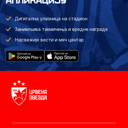
АПЛИКАЦИЈУ
Дигитална улазница на стадион
Занимљива такмичења и вредне награде
Најсвежије вести и меч центар