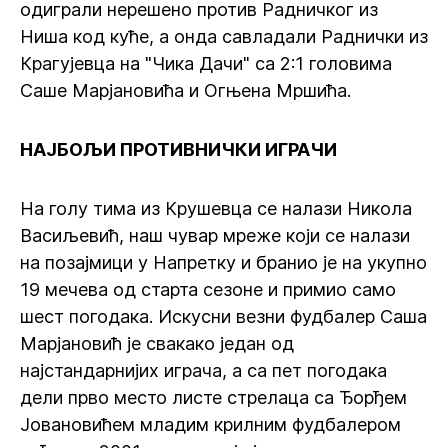
одиграли нерешено против Радничког из
Ниша код куће, а онда савладали Раднички из
Крагујевца на "Чика Дачи" са 2:1 головима
Саше Марјановића и Огњена Мршића.
НАЈБОЉИ ПРОТИВНИЧКИ ИГРАЧИ
На голу тима из Крушевца се налази Никола
Васиљевић, наш чувар мреже који се налази
на позајмици у Напретку и бранио је на укупно
19 мечева од старта сезоне и примио само
шест погодака. Искусни везни фудбалер Саша
Марјановић је свакако један од
најстандарнијих играча, а са пет погодака
дели прво место листе стрелаца са Ђорђем
Јовановићем младим крилним фудбалером