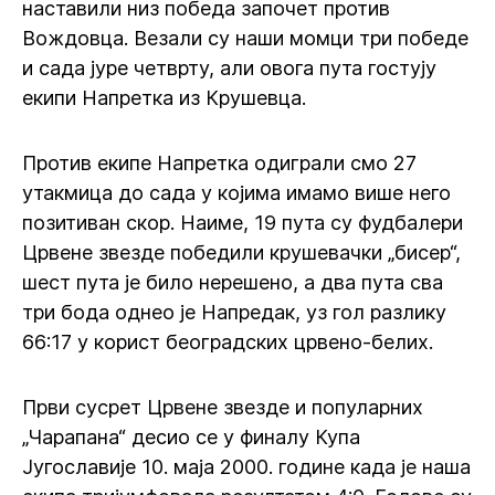
наставили низ победа започет против
Вождовца. Везали су наши момци три победе
и сада јуре четврту, али овога пута гостују
екипи Напретка из Крушевца.
Против екипе Напретка одиграли смо 27
утакмица до сада у којима имамо више него
позитиван скор. Наиме, 19 пута су фудбалери
Црвене звезде победили крушевачки „бисер“,
шест пута је било нерешено, а два пута сва
три бода однео је Напредак, уз гол разлику
66:17 у корист београдских црвено-белих.
Први сусрет Црвене звезде и популарних
„Чарапана“ десио се у финалу Купа
Југославије 10. маја 2000. године када је наша