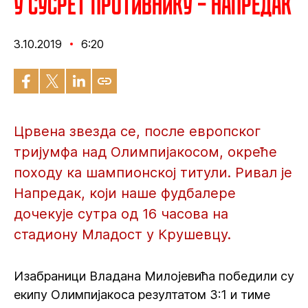
У сусрет противнику – Напредак
3.10.2019
6:20
Црвена звезда се, после европског
тријумфа над Олимпијакосом, окреће
походу ка шампионској титули. Ривал је
Напредак, који наше фудбалере
дочекује сутра од 16 часова на
стадиону Младост у Крушевцу.
Изабраници Владана Милојевића победили су
екипу Олимпијакоса резултатом 3:1 и тиме