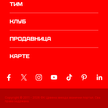
ТИМ
Клуб
продавница
Карте
Copyright © 2011 -
2026
ФК Црвена звезда званични портал. Сва
права задржана.