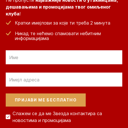
Не пропусти
најважније новости о утакмицама,
дешавањима и промоцијама твог омиљеног
клуба
!
Кратки имејлови за које ти треба 2 минута
Никад те нећемо спамовати небитним
информацијама
Email
Email
Слажем се да ме Звезда контактира са
новостима и промоцијама