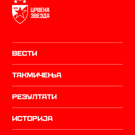
Вести
Такмичења
резултати
историја