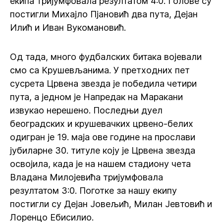
екипа тријумфовала резултатом 4:0. Голове су
постигли Михајло Пјановић два пута, Дејан
Илић и Иван Вукомановић.
Од тада, много фудбалских битака војевали
смо са Крушевљанима. У претходних пет
сусрета Црвена звезда је победила четири
пута, а једном је Напредак на Маракани
извукао нерешено. Последњи дуел
београдских и крушевачких црвено-белих
одигран је 19. маја ове године на прослави
јубиларне 30. титуле коју је Црвена звезда
освојила, када је на нашем стадиону чета
Владана Милојевића тријумфовала
резултатом 3:0. Поготке за нашу екипу
постигли су Дејан Јовељић, Милан Јевтовић и
Лоренцо Ебисилио.