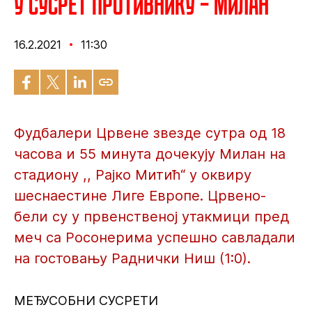
У сусрет противнику – Милан
16.2.2021
11:30
Фудбалери Црвене звезде сутра од 18
часова и 55 минута дочекују Милан на
стадиону ,, Рајко Митић“ у оквиру
шеснаестине Лиге Европе. Црвено-
бели су у првенственој утакмици пред
меч са Росонерима успешно савладали
на гостовању Раднички Ниш (1:0).
МЕЂУСОБНИ СУСРЕТИ