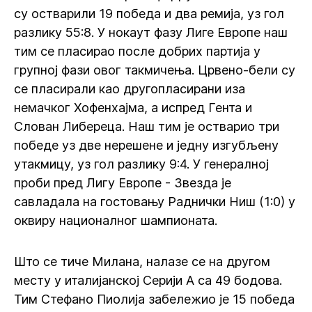
су остварили 19 победа и два ремија, уз гол
разлику 55:8. У нокаут фазу Лиге Европе наш
тим се пласирао после добрих партија у
групној фази овог такмичења. Црвено-бели су
се пласирали као другопласирани иза
немачког Хофенхајма, а испред Гента и
Слован Либереца. Наш тим је остварио три
победе уз две нерешене и једну изгубљену
утакмицу, уз гол разлику 9:4. У генералној
проби пред Лигу Европе - Звезда је
савладала на гостовању Раднички Ниш (1:0) у
оквиру националног шампионата.
Што се тиче Милана, налазе се на другом
месту у италијанској Серији А са 49 бодова.
Тим Стефано Пиолија забележио је 15 победа