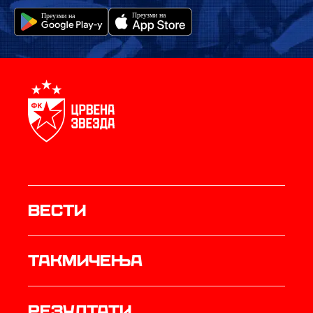
Вести
Такмичења
резултати