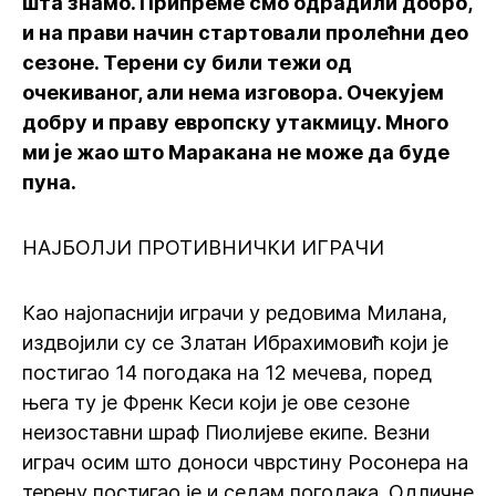
шта знамо. Припреме смо одрадили добро,
и на прави начин стартовали пролећни део
сезоне. Терени су били тежи од
очекиваног, али нема изговора. Очекујем
добру и праву европску утакмицу. Много
ми је жао што Маракана не може да буде
пуна.
НАЈБОЛЈИ ПРОТИВНИЧКИ ИГРАЧИ
Као најопаснији играчи у редовима Милана,
издвојили су се Златан Ибрахимовић који је
постигао 14 погодака на 12 мечева, поред
њега ту је Френк Кеси који је ове сезоне
неизоставни шраф Пиолијеве екипе. Везни
играч осим што доноси чврстину Росонера на
терену постигао је и седам погодака. Одличне