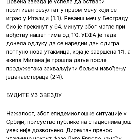
Црвена звезда је успела да оствари
позитиван резултат у првом мечу који се
играо у Италији (1:1). Реванш меч у Београду
био је прекинут у 64. минуту због магле при
вођству нашег тима од 1:0. УЕФА је тада
донела одлуку да се наредни дан одигра
потпуно нова утакмица, која је завршена 1:1, а
екипа Милана је прошла даље после
продужетака захваљујући бољем извођењу
једанаестераца (2:4).
БУДИТЕ УЗ ЗВЕЗДУ
Нажалост, због епидемиолошке ситуације у
Србији, присуство публике на стадионима још
увек није дозвољено. Директан пренос
утакмице нокаут фазе Лиге Европе између