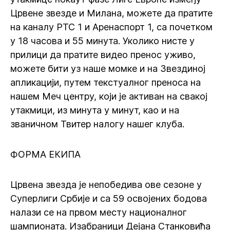
Црвене звезде и Милана, можете да пратите
на каналу РТС 1 и Аренаспорт 1, са почетком
у 18 часова и 55 минута. Уколико нисте у
прилици да пратите видео пренос уживо,
можете бити уз наше момке и на Звездиној
апликацији, путем текстуалног преноса на
нашем Меч центру, који је активан на свакој
утакмици, из минута у минут, као и на
званичном Твитер налогу нашег клуба.
ФОРМА ЕКИПА
Црвена звезда је непобедива ове сезоне у
Суперлиги Србије и са 59 освојених бодова
налази се на првом месту националног
шампионата. Изабраници Дејана Станковића