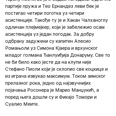
партије пружа и Тео Ернандез леви бек је
постигао четири поготка уз четири
асистенције. Такође ту је и Хакан Чалханоглу
одличан плејмејкер, који је забележио осам
асистенција уз један погодак. За добру
одбрану задужени су капитен Алесио
Ромањоли уз Симона Кјаера и врхунског
младог голмана Ђанлуиђија Донаруму. Све то
не би било како јесте да на клупи није
Стефано Пиоли који је склопио све коцкице и
из играча извукао максимум. Током зимског
прелазног рока, једно од најзвучнијих
појачања Росонера је Марио Манџукић, а
поред њега дошли су и Фикајо Томори и
Суалио Меите.