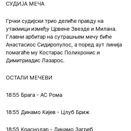
СУДИЈА МЕЧА
Грчки судијски трио делиће правду на
утакмици између Црвене Звезде и Милана.
Главни арбитар на сутрашњем мечу биће
Анастасиос Сидиропулос, а поред аут линија
помагаће му Костарас Полихронис и
Димитриадис Лазарос.
ОСТАЛИ МЕЧЕВИ
18:55 Брага - АС Рома
18:55 Динамо Кијев - Цлуб Бриж
18:55 Краснодар - Динамо Загреб