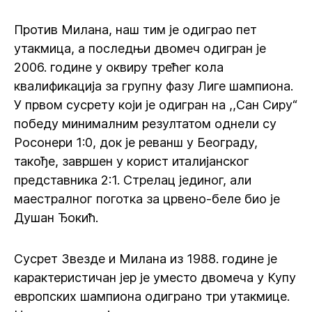
Против Милана, наш тим је одиграо пет
утакмица, а последњи двомеч одигран је
2006. године у оквиру трећег кола
квалификација за групну фазу Лиге шампиона.
У првом сусрету који је одигран на ,,Сан Сиру“
победу минималним резултатом однели су
Росонери 1:0, док је реванш у Београду,
такође, завршен у корист италијанског
представника 2:1. Стрелац јединог, али
маестралног поготка за црвено-беле био је
Душан Ђокић.
Сусрет Звезде и Милана из 1988. године је
карактеристичан јер је уместо двомеча у Купу
европских шампиона одиграно три утакмице.