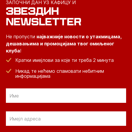
ЗАПОЧНИ ДАН УЗ КАФИЦУ И
ЗВЕЗДИН
NEWSLETTER
Не пропусти
најважније новости о утакмицама,
дешавањима и промоцијама твог омиљеног
клуба
!
Кратки имејлови за које ти треба 2 минута
Никад те нећемо спамовати небитним
информацијама
Email
Email