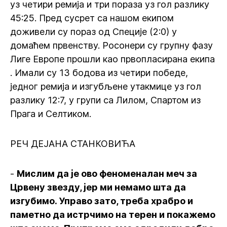
уз четири ремија и три пораза уз гол разлику
45:25. Пред сусрет са нашом екипом
доживели су пораз од Специје (2:0) у
домаћем првенству. Росонери су групну фазу
Лиге Европе прошли као првопласирана екипа
. Имали су 13 бодова из четири победе,
једног ремија и изгубљене утакмице уз гол
разлику 12:7, у групи са Лилом, Спартом из
Прага и Селтиком.
РЕЧ ДЕЈАНА СТАНКОВИЋА
-
Мислим да је ово феноменалан меч за
Црвену звезду, јер ми немамо шта да
изгубимо. Управо зато, треба храбро и
паметно да истрчимо на терен и покажемо