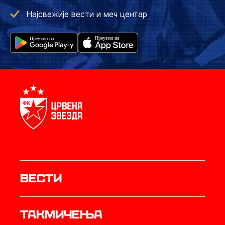
Најсвежије вести и меч центар
Вести
Такмичења