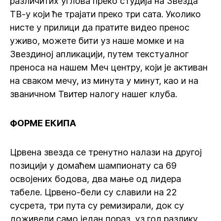
различитих углова преко студија на Звезда
ТВ-у који ће трајати преко три сата. Уколико
нисте у прилици да пратите видео пренос
уживо, можете бити уз наше момке и на
Звездиној апликацији, путем текстуалног
преноса на нашем Меч центру, који је активан
на сваком мечу, из минута у минут, као и на
званичном Твитер налогу нашег клуба.
ФОРМЕ ЕКИПА
Црвена звезда се тренутно налази на другој
позицији у домаћем шампионату са 69
освојених бодова, два мање од лидера
табеле. Црвено-бели су славили на 22
сусрета, три пута су ремизирали, док су
доживели само један пораз, уз гол разлику