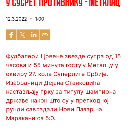
У сусрет противнику - Металац
12.3.2022
1:00
Фудбалери Црвене звезде сутра од 15
часова и 55 минута гостују Металцу у
оквиру 27. кола Суперлиге Србије.
Изабраници Дејана Станковића
настављају трку за титулу шампиона
државе након што су у претходној
рунди савладали Нови Пазар на
Маракани са 5:0.