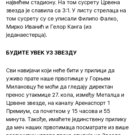
највећем стадиону. На том сусрету Црвена
звезда је славила са 3:1. У листу стрелаца на
том сусрету су се уписали Филипо Фалко,
Мирко Иванић и Гелор Канга (из
једанаестерца).
БУДИТЕ УВЕК УЗ ЗВЕЗДУ
Сви навијачи који неће бити у прилици да
уживо прате наше првотимце у Горњем
Милановцу ће моћи да гледају директан
пренос утакмице 27. кола, између Металца и
Црвене звезде, на каналу Аренаспорт 1
Премиум, са почетком у 15 часова и 55
минута. Такође, имаћете јединствену прилику
да меч наших првотимаца посматрате из више