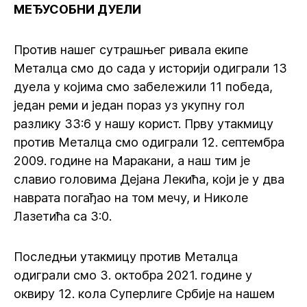
МЕЂУСОБНИ ДУЕЛИ
Против нашег сутрашњег ривала екипе
Металца смо до сада у историји одиграли 13
дуела у којима смо забележили 11 победа,
један реми и један пораз уз укупну гол
разлику 33:6 у нашу корист. Прву утакмицу
против Металца смо одиграли 12. септембра
2009. године на Маракани, а наш тим је
славио головима Дејана Лекића, који је у два
наврата погађао на том мечу, и Николе
Лазетића са 3:0.
Последњи утакмицу против Металца
одиграли смо 3. октобра 2021. године у
оквиру 12. кола Суперлиге Србије на нашем