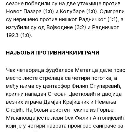
сезоне победили су на две утакмице против
Новог Пазара (1:0) и Колубаре (1:0). Одиграли
су нерешено против нишког Радничког (1:1), а
изгубили су од Војводине (3:2) и Радничког
1923 (1:0).
НАЈБОЉИ ПРОТИВНИЧКИ ИГРАЧИ
Чак четворица фудбалера Металца деле прво
место листе стрелаца са четири поготка, а
међу њима су центарфор Филип Ступаревић,
крилни нападач Стефан Цветковић и двојица
везних играча Дамјан Крајишник и Немања
Стојић. Најбољи асистент екипе из Горњег
Милановца јесте леви бек Филип Антонијевић
који је у четири наврата проиграо саиграче за