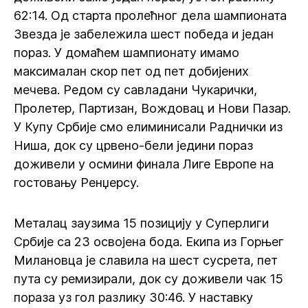
62:14. Од старта пролећног дела шампионата
Звезда је забележила шест победа и један
пораз. У домаћем шампионату имамо
максималан скор пет од пет добијених
мечева. Редом су савладани Чукарички,
Пролетер, Партизан, Вождовац и Нови Пазар.
У Купу Србије смо елиминисали Раднички из
Ниша, док су црвено-бели једини пораз
доживели у осмини финала Лиге Европе на
гостовању Ренџерсу.
Металац заузима 15 позицију у Суперлиги
Србије са 23 освојена бода. Екипа из Горњег
Милановца је славила на шест сусрета, пет
пута су ремизирали, док су доживели чак 15
пораза уз гол разлику 30:46. У наставку