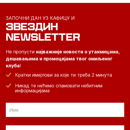
ЗАПОЧНИ ДАН УЗ КАФИЦУ И
ЗВЕЗДИН
NEWSLETTER
Не пропусти
најважније новости о утакмицама,
дешавањима и промоцијама твог омиљеног
клуба
!
Кратки имејлови за које ти треба 2 минута
Никад те нећемо спамовати небитним
информацијама
Email
Email