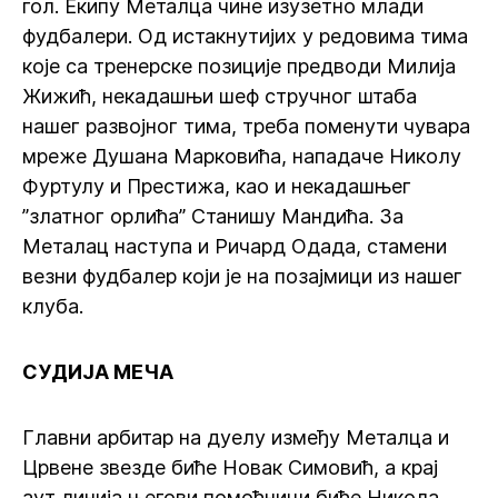
гол. Екипу Металца чине изузетно млади
фудбалери. Од истакнутијих у редовима тима
које са тренерске позиције предводи Милија
Жижић, некадашњи шеф стручног штаба
нашег развојног тима, треба поменути чувара
мреже Душана Марковића, нападаче Николу
Фуртулу и Престижа, као и некадашњег
”златног орлића” Станишу Мандића. За
Металац наступа и Ричард Одада, стамени
везни фудбалер који је на позајмици из нашег
клуба.
СУДИЈА МЕЧА
Главни арбитар на дуелу између Металца и
Црвене звезде биће Новак Симовић, а крај
аут линија његови помоћници биће Никола