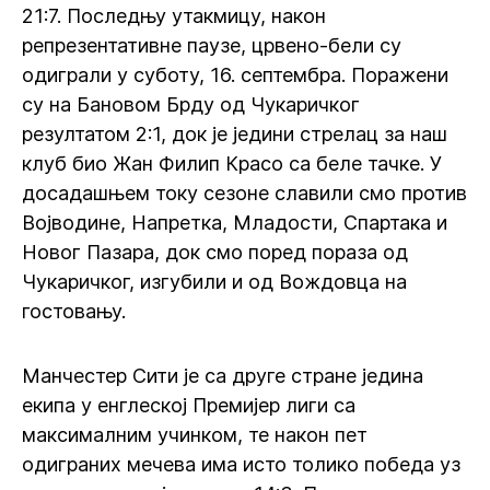
21:7. Последњу утакмицу, након
репрезентативне паузе, црвено-бели су
одиграли у суботу, 16. септембра. Поражени
су на Бановом Брду од Чукаричког
резултатом 2:1, док је једини стрелац за наш
клуб био Жан Филип Красо са беле тачке. У
досадашњем току сезоне славили смо против
Војводине, Напретка, Младости, Спартака и
Новог Пазара, док смо поред пораза од
Чукаричког, изгубили и од Вождовца на
гостовању.
Манчестер Сити је са друге стране једина
екипа у енглеској Премијер лиги са
максималним учинком, те након пет
одиграних мечева има исто толико победа уз