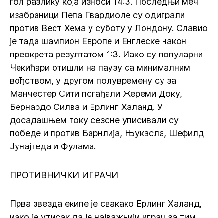
гол разлику која износи 14:3. Последњи меч
изабраници Пепа Гвардиоле су одиграли
против Вест Хема у суботу у Лондону. Славио
је тада шампион Европе и Енглеске након
преокрета резултатом 1:3. Иако су популарни
Чекићари отишли на паузу са минималним
вођством, у другом полувремену су за
Манчестер Сити погађали Жереми Доку,
Бернардо Силва и Ерлинг Халанд. У
досадашњем току сезоне уписивали су
победе и против Барнлија, Њукасла, Шефилд
Јунајтеда и Фулама.
ПРОТИВНИЧКИ ИГРАЧИ
Прва звезда екипе је свакако Ерлинг Халанд,
иако је утисак да је најважнији играч за тим