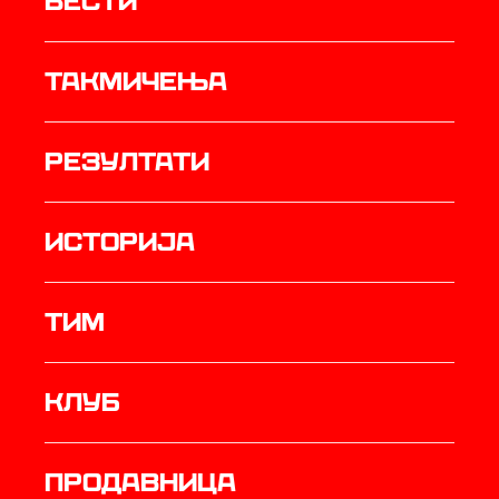
Вести
Такмичења
резултати
историја
ТИМ
Клуб
продавница