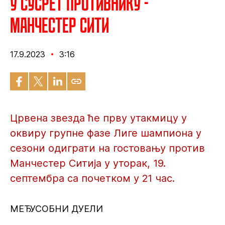
У сусрет противнику -
Манчестер Сити
17.9.2023
3:16
Црвена звезда ће прву утакмицу у
оквиру групне фазе Лиге шампиона у
сезони одиграти на гостовању против
Манчестер Ситија у уторак, 19.
септембра са почетком у 21 час.
МЕЂУСОБНИ ДУЕЛИ