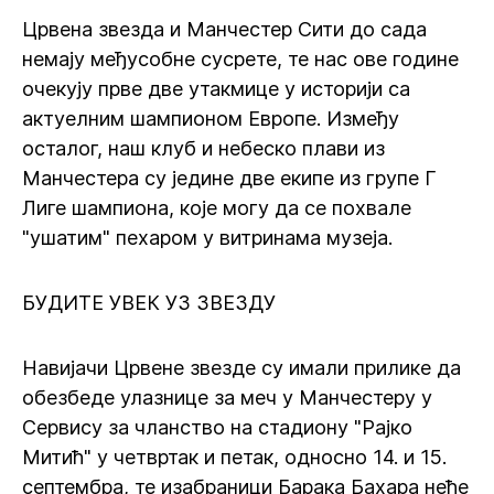
Црвена звезда и Манчестер Сити до сада
немају међусобне сусрете, те нас ове године
очекују прве две утакмице у историји са
актуелним шампионом Европе. Између
осталог, наш клуб и небеско плави из
Манчестера су једине две екипе из групе Г
Лиге шампиона, које могу да се похвале
"ушатим" пехаром у витринама музеја.
БУДИТЕ УВЕК УЗ ЗВЕЗДУ
Навијачи Црвене звезде су имали прилике да
обезбеде улазнице за меч у Манчестеру у
Сервису за чланство на стадиону "Рајко
Митић" у четвртак и петак, односно 14. и 15.
септембра, те изабраници Барака Бахара неће