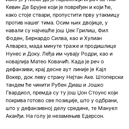
Кевин Де Брујне који је повређен и који ће,
како стоје ствари, пропустити прву утакмицу
против нашег тима. Осим њих двојице, у
навали су најчешће још Џек Грилиш, Фил
Фоден, Бернардо Силва, као и Хулиан
Алварез, мада минуте траже и продишлице
Нунес и Доку. Леђа им чувају Родри, као и
новајлија Матео Ковачић. Када је реч о
дефанзиви, крај десне аут линије је Кајл
Вокер, док леву страну Нејтан Аке. Штоперски
тандем ће чинити Рубен Диаш и Јошко
Гвардиол, премда су ту још Џон Стоунс који
покрива готово све позиције, што у одбрани,
што у дефанзивној делу средине, те Мануел
Аканђи. На голу је незамењив Едерсон.