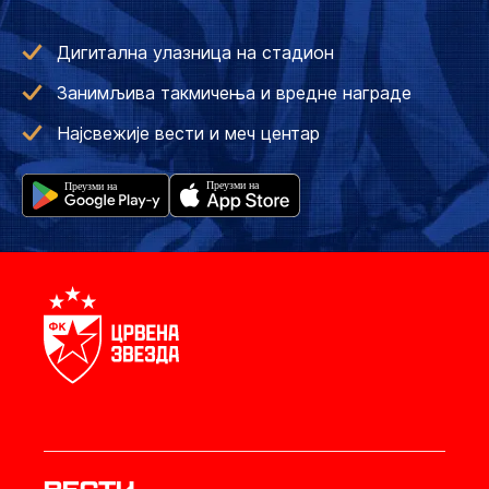
Дигитална улазница на стадион
Занимљива такмичења и вредне награде
Најсвежије вести и меч центар