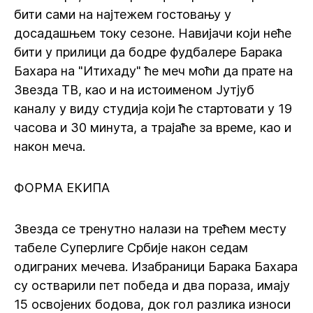
бити сами на најтежем гостовању у
досадашњем току сезоне. Навијачи који неће
бити у прилици да бодре фудбалере Барака
Бахара на "Итихаду" ће меч моћи да прате на
Звезда ТВ, као и на истоименом Јутјуб
каналу у виду студија који ће стартовати у 19
часова и 30 минута, а трајаће за време, као и
након меча.
ФОРМА ЕКИПА
Звезда се тренутно налази на трећем месту
табеле Суперлиге Србије након седам
одиграних мечева. Изабраници Барака Бахара
су остварили пет победа и два пораза, имају
15 освојених бодова, док гол разлика износи