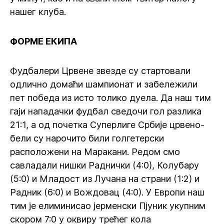
нашег клуба.
ФОРМЕ ЕКИПА
Фудбалери Црвене звезде су стартовали
одлично домаћи шампионат и забележили
пет победа из исто толико дуела. Да наш тим
гаји нападачки фудбал сведочи гол разлика
21:1, а од почетка Суперлиге Србије црвено-
бели су нарочито били голгетерски
расположени на Маракани. Редом смо
савладали нишки Раднички (4:0), Колубару
(5:0) и Младост из Лучана на страни (1:2) и
Радник (6:0) и Вождовац (4:0). У Европи наш
тим је елиминисао јерменски Пјуник укупним
скором 7:0 у оквиру трећег кола