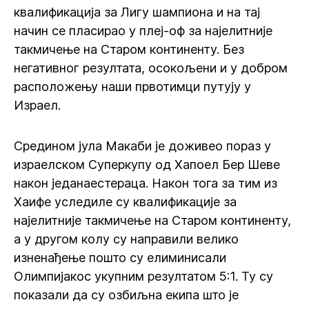
квалификација за Лигу шампиона и на тај
начин се пласирао у плеј-оф за најелитније
такмичење на Старом континенту. Без
негативног резултата, осокољени и у добром
расположењу наши првотимци путују у
Израел.
Средином јула Макаби је доживео пораз у
израелском Суперкупу од Хапоел Бер Шеве
након једанаестераца. Након тога за тим из
Хаифе уследиле су квалификације за
најелитније такмичење на Старом континенту,
а у другом колу су направили велико
изненађење пошто су елиминисали
Олимпијакос укупним резултатом 5:1. Ту су
показали да су озбиљна екипа што је