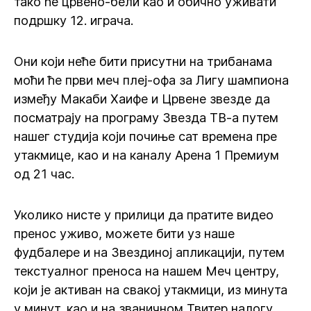
тако ће црвено-бели као и обично уживати
подршку 12. играча.
Они који неће бити присутни на трибанама
моћи ће први меч плеј-офа за Лигу шампиона
између Макаби Хаифе и Црвене звезде да
посматрају на програму Звезда ТВ-а путем
нашег студија који почиње сат времена пре
утакмице, као и на каналу Арена 1 Премиум
од 21 час.
Уколико нисте у прилици да пратите видео
пренос уживо, можете бити уз наше
фудбалере и на Звездиној апликацији, путем
текстуалног преноса на нашем Меч центру,
који је активан на свакој утакмици, из минута
у минут, као и на званичном Твитер налогу