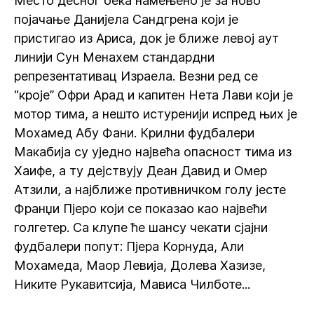
Место десног бека намењено је за ново
појачање Данијела Сандгрена који је
пристигао из Ариса, док је ближе левој аут
линији Сун Менахем стандардни
репрезентативац Израела. Везни ред се
“кроје” Офри Арад и капитен Нета Лави који је
мотор тима, а нешто истуренији испред њих је
Мохамед Абу Фани. Крилни фудбалери
Макабија су уједно највећа опасност тима из
Хаифе, а ту дејствују Деан Давид и Омер
Атзили, а најближе противничком голу јесте
Франџи Пјеро који се показао као највећи
голгетер. Са клупе ће шансу чекати сјајни
фудбалери попут: Пјера Корнуда, Али
Мохамеда, Маор Левија, Долева Хазизе,
Никите Рукавитсија, Мависа Чилботе...