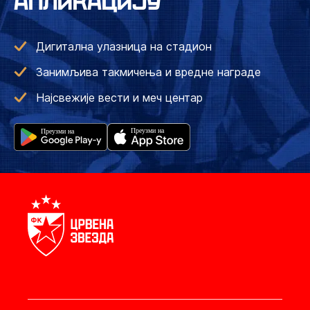
АПЛИКАЦИЈУ
Дигитална улазница на стадион
Занимљива такмичења и вредне награде
Најсвежије вести и меч центар