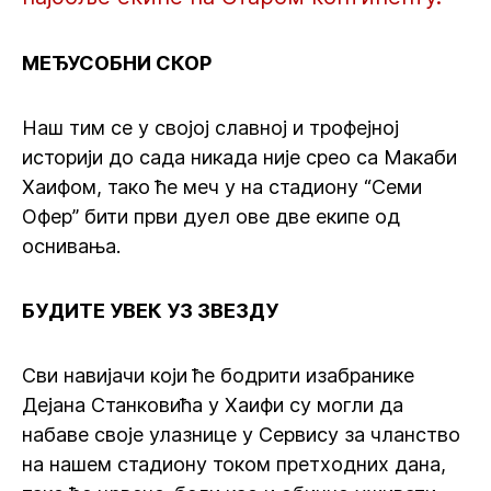
МЕЂУСОБНИ СКОР
Наш тим се у својој славној и трофејној
историји до сада никада није срео са Макаби
Хаифом, тако ће меч у на стадиону “Семи
Офер” бити први дуел ове две екипе од
оснивања.
БУДИТЕ УВЕК УЗ ЗВЕЗДУ
Сви навијачи који ће бодрити изабранике
Дејана Станковића у Хаифи су могли да
набаве своје улазнице у Сервису за чланство
на нашем стадиону током претходних дана,