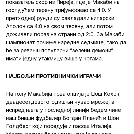
показатељ скор из Пиреја, где је Макаби на
гостујућем терену тријумфовао са 4:0. У
претходној рунди су савладали кипарски
Аполон са 4:0 на свом терену, али потом
доживели пораз на страни од 2:0. За Макаби
шампионат почиње наредне седмице, тако да
ће за реванш популарни “зелени демони”
имати једну утакмицу више у ногама.
НАЈБОЉИ ПРОТИВНИЧКИ ИГРАЧИ
На голу Макабија прва опција је Џош Кохен
двадесетдевотогодишњи чувар мреже, а
испред њега у последној линији бедем чине
наш бивши фудбалер Богдан Планић и Шон
Голдберг који поседује и пасош Италије.