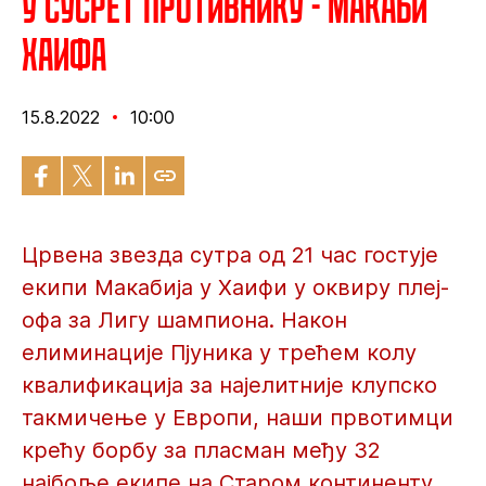
У сусрет противнику - Макаби
Хаифа
15.8.2022
10:00
Црвена звезда сутра од 21 час гостује
екипи Макабија у Хаифи у оквиру плеј-
офа за Лигу шампиона. Након
елиминације Пјуника у трећем колу
квалификација за најелитније клупско
такмичење у Европи, наши првотимци
крећу борбу за пласман међу 32
најбоље екипе на Старом континенту.