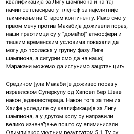
квалификација за Лигу шампиона и на тај
начин се пласирао у плеј-оф за најелитније
такмичење на Старом континенту. Иако смо у
првом мечу против Макабија доживели пораз,
наши првотимци су у “домаћој” атмосфери и
тешким временским условима показали да
могу до проласка у групну фазу Лиге
шампиона, а сигурни смо да на нашој
Маракани можемо да испунимо зацртан циљ.
Средином јула Макаби је доживео пораз у
израелском Суперкупу од Хапоел Бер Шеве
након једанаестераца. Након тога за тим из
Хаифе уследиле су квалификације за Лигу
шампиона, а у другом колу су направили
велико изненађење пошто су елиминисали
Олимпијакос укупним резултатом 5:1. Ту су