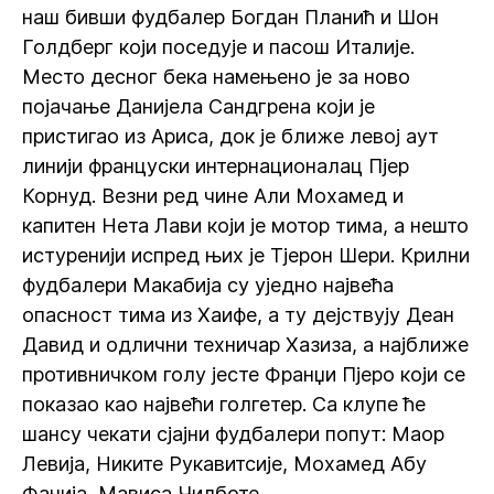
наш бивши фудбалер Богдан Планић и Шон
Голдберг који поседује и пасош Италије.
Место десног бека намењено је за ново
појачање Данијела Сандгрена који је
пристигао из Ариса, док је ближе левој аут
линији француски интернационалац Пјер
Корнуд. Везни ред чине Али Мохамед и
капитен Нета Лави који је мотор тима, а нешто
истуренији испред њих је Тјерон Шери. Крилни
фудбалери Макабија су уједно највећа
опасност тима из Хаифе, а ту дејствују Деан
Давид и одлични техничар Хазиза, а најближе
противничком голу јесте Франџи Пјеро који се
показао као највећи голгетер. Са клупе ће
шансу чекати сјајни фудбалери попут: Маор
Левија, Никите Рукавитсије, Мохамед Абу
Фанија, Мависа Чилботе...