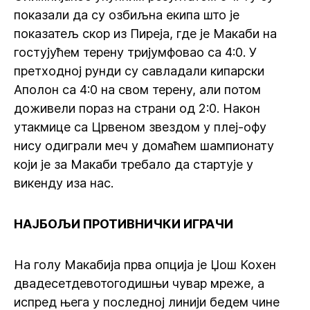
показали да су озбиљна екипа што је
показатељ скор из Пиреја, где је Макаби на
гостујућем терену тријумфовао са 4:0. У
претходној рунди су савладали кипарски
Аполон са 4:0 на свом терену, али потом
доживели пораз на страни од 2:0. Након
утакмице са Црвеном звездом у плеј-офу
нису одиграли меч у домаћем шампионату
који је за Макаби требало да стартује у
викенду иза нас.
НАЈБОЉИ ПРОТИВНИЧКИ ИГРАЧИ
На голу Макабија прва опција је Џош Кохен
двадесетдевотогодишњи чувар мреже, а
испред њега у последној линији бедем чине