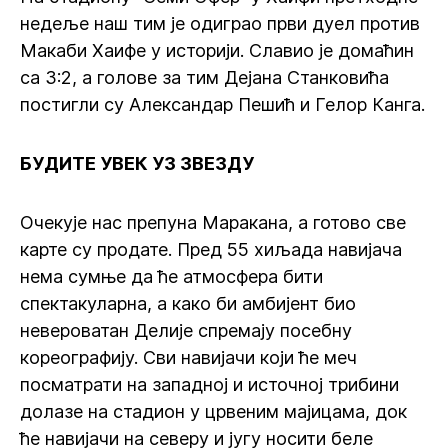
недеље наш тим је одиграо први дуел против
Макаби Хаифе у историји. Славио је домаћин
са 3:2, а голове за тим Дејана Станковића
постигли су Александар Пешић и Гелор Канга.
БУДИТЕ УВЕК УЗ ЗВЕЗДУ
Очекује нас препуна Маракана, а готово све
карте су продате. Пред 55 хиљада навијача
нема сумње да ће атмосфера бити
спектакуларна, а како би амбијент био
невероватан Делије спремају посебну
кореографију. Сви навијачи који ће меч
посматрати на западној и источној трибини
долазе на стадион у црвеним мајицама, док
ће навијачи на северу и југу носити беле