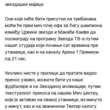
звездашке мајице.
Они који неће бити присутни на трибанама
моћи ће први меч плеј-офа за Лигу шампиона
између Црвене звезде и Макаби Хаифе да
посматрају на програму Звезда ТВ-а путем
нашег студија који почиње сат времена пре
утакмице, као и на каналу Арена 1 Премиум
од 21 час.
Уколико нисте у прилици да пратите видео
пренос уживо, можете бити уз наше
фудбалере и на Звездиној апликацији, путем
текстуалног преноса на нашем Меч центру,
који је активан на свакој утакмици, из минута
у минут, као и на званичном Твитер налогу