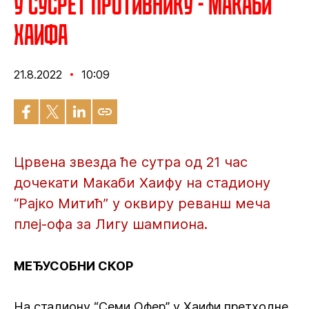
У сусрет противнику - Макаби
Хаифа
21.8.2022
10:09
Црвена звезда ће сутра од 21 час
дочекати Макаби Хаифу на стадиону
“Рајко Митић” у оквиру реванш меча
плеј-офа за Лигу шампиона.
МЕЂУСОБНИ СКОР
На стадиону “Семи Офер” у Хаифи претходне