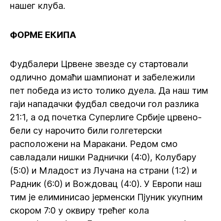
нашег клуба.
ФОРМЕ ЕКИПА
Фудбалери Црвене звезде су стартовали
одлично домаћи шампионат и забележили
пет победа из исто толико дуела. Да наш тим
гаји нападачки фудбал сведочи гол разлика
21:1, а од почетка Суперлиге Србије црвено-
бели су нарочито били голгетерски
расположени на Маракани. Редом смо
савладали нишки Раднички (4:0), Колубару
(5:0) и Младост из Лучана на страни (1:2) и
Радник (6:0) и Вождовац (4:0). У Европи наш
тим је елиминисао јерменски Пјуник укупним
скором 7:0 у оквиру трећег кола