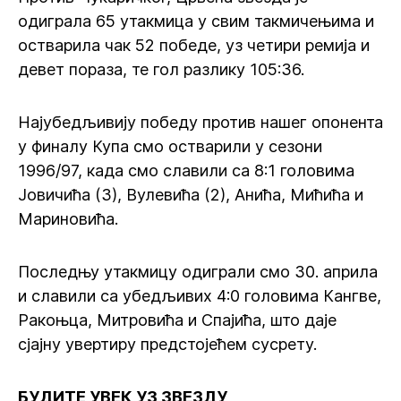
одиграла 65 утакмица у свим такмичењима и
остварила чак 52 победе, уз четири ремија и
девет пораза, те гол разлику 105:36.
Најубедљивију победу против нашег опонента
у финалу Купа смо остварили у сезони
1996/97, када смо славили са 8:1 головима
Јовичића (3), Вулевића (2), Анића, Мићића и
Мариновића.
Последњу утакмицу одиграли смо 30. априла
и славили са убедљивих 4:0 головима Кангве,
Ракоњца, Митровића и Спајића, што даје
сјајну увертиру предстојећем сусрету.
БУДИТЕ УВЕК УЗ ЗВЕЗДУ