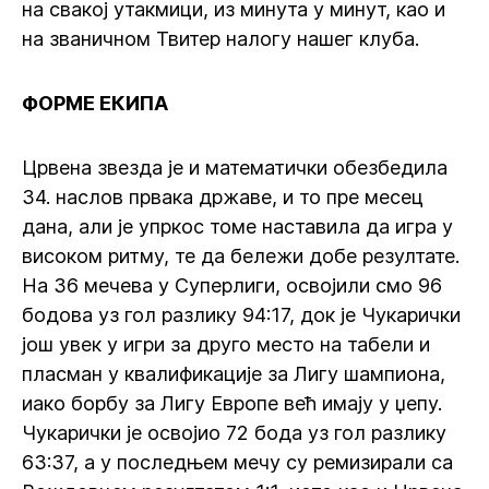
на свакој утакмици, из минута у минут, као и
на званичном Твитер налогу нашег клуба.
ФОРМЕ ЕКИПА
Црвена звезда је и математички обезбедила
34. наслов првака државе, и то пре месец
дана, али је упркос томе наставила да игра у
високом ритму, те да бележи добе резултате.
На 36 мечева у Суперлиги, освојили смо 96
бодова уз гол разлику 94:17, док је Чукарички
још увек у игри за друго место на табели и
пласман у квалификације за Лигу шампиона,
иако борбу за Лигу Европе већ имају у џепу.
Чукарички је освојио 72 бода уз гол разлику
63:37, а у последњем мечу су ремизирали са