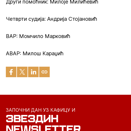
Други помоћник: Милоје Милићевић
Четврти судија: Андрија Стојановић
ВАР: Момчило Марковић
АВАР: Милош Караџић
ЗАПОЧНИ ДАН УЗ КАФИЦУ И
ЗВЕЗДИН
NEWSLETTER