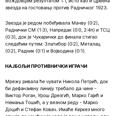
Вождовцем резултатом 1:1, исто као и Црвена
звезда на гостовању против Радничког 1923.
Звезда је редом побеђивала Мачву (0:2),
Раднички СМ (1:3), Напредак (0:0, 2:4п) и ТСЦ
(0:3), док је Чукарички до финала стигао
следећим путем: Златибор (0:2), Металац
(0:2), Радник (0:1) и Војводина (0:1).
НАЈБОЉИ ПРОТИВНИЧКИ ИГРАЧИ
Мрежу ривала ће чувати Никола Петрић, док
би дефанзивну линију требало да чине -
Виктор Роган, Урош Дрезгић, Марко Гајић и
Немања Тошић, а у везном реду - Марко
Доцић и Стефан Ковач. Имаће Керкез много