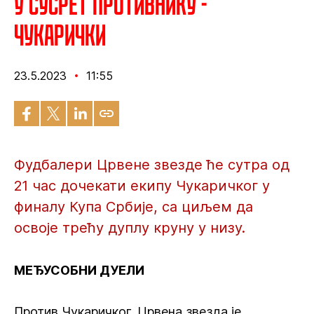
У сусрет противнику -
Чукарички
23.5.2023
11:55
Фудбалери Црвене звезде ће сутра од
21 час дочекати екипу Чукаричког у
финалу Купа Србије, са циљем да
освоје трећу дуплу круну у низу.
МЕЂУСОБНИ ДУЕЛИ
Против Чукаричког, Црвена звезда је