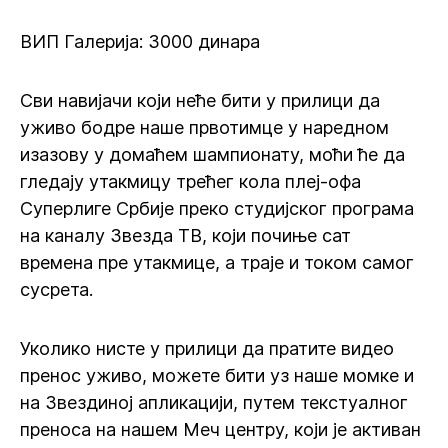
ВИП Галерија: 3000 динара
Сви навијачи који неће бити у прилици да
уживо бодре наше првотимце у наредном
изазову у домаћем шампионату, моћи ће да
гледају утакмицу трећег кола плеј-офа
Суперлиге Србије преко студијског програма
на каналу Звезда ТВ, који почиње сат
времена пре утакмице, а траје и током самог
сусрета.
Уколико нисте у прилици да пратите видео
пренос уживо, можете бити уз наше момке и
на Звездиној апликацији, путем текстуалног
преноса на нашем Меч центру, који је активан