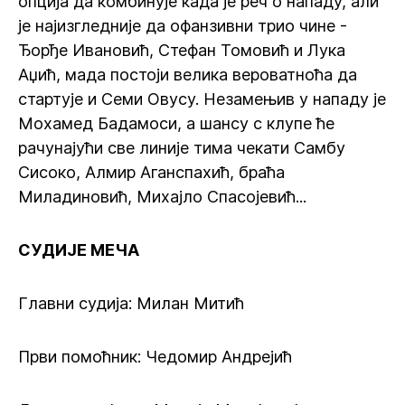
опција да комбинује када је реч о нападу, али
је најизгледније да офанзивни трио чине -
Ђорђе Ивановић, Стефан Томовић и Лука
Аџић, мада постоји велика вероватноћа да
стартује и Семи Овусу. Незамењив у нападу је
Мохамед Бадамоси, а шансу с клупе ће
рачунајући све линије тима чекати Самбу
Сисоко, Алмир Аганспахић, браћа
Миладиновић, Михајло Спасојевић...
СУДИЈЕ МЕЧА
Главни судија: Милан Митић
Први помоћник: Чедомир Андрејић