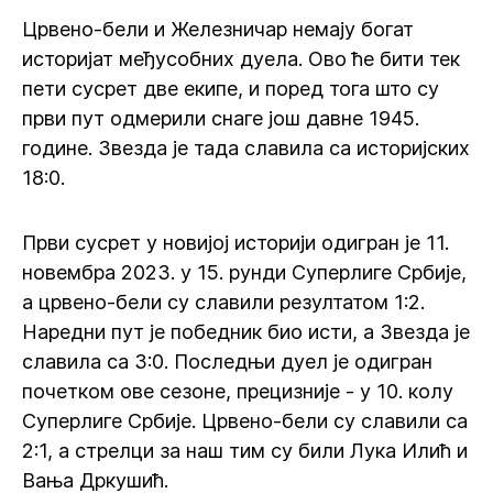
Црвено-бели и Железничар немају богат
историјат међусобних дуела. Ово ће бити тек
пети сусрет две екипе, и поред тога што су
први пут одмерили снаге још давне 1945.
године. Звезда је тада славила са историјских
18:0.
Први сусрет у новијој историји одигран је 11.
новембра 2023. у 15. рунди Суперлиге Србије,
а црвено-бели су славили резултатом 1:2.
Наредни пут је победник био исти, а Звезда је
славила са 3:0. Последњи дуел је одигран
почетком ове сезоне, прецизније - у 10. колу
Суперлиге Србије. Црвено-бели су славили са
2:1, а стрелци за наш тим су били Лука Илић и
Вања Дркушић.