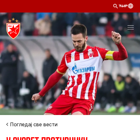
ЋИР
Погледај све вести