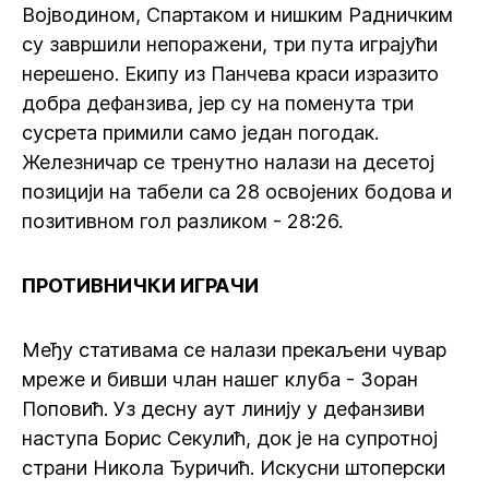
Војводином, Спартаком и нишким Радничким
су завршили непоражени, три пута играјући
нерешено. Екипу из Панчева краси изразито
добра дефанзива, јер су на поменута три
сусрета примили само један погодак.
Железничар се тренутно налази на десетој
позицији на табели са 28 освојених бодова и
позитивном гол разликом - 28:26.
ПРОТИВНИЧКИ ИГРАЧИ
Међу стативама се налази прекаљени чувар
мреже и бивши члан нашег клуба - Зоран
Поповић. Уз десну аут линију у дефанзиви
наступа Борис Секулић, док је на супротној
страни Никола Ђуричић. Искусни штоперски