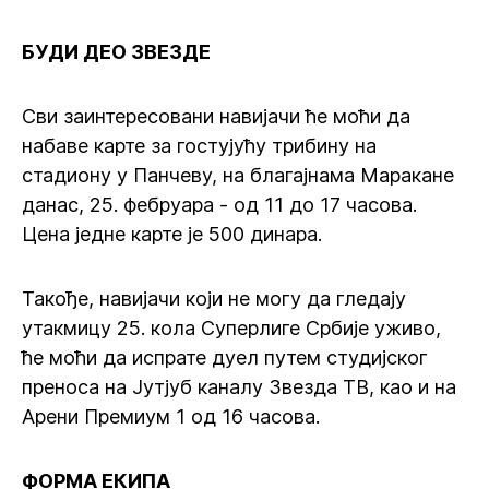
БУДИ ДЕО ЗВЕЗДЕ
Сви заинтересовани навијачи ће моћи да
набаве карте за гостујућу трибину на
стадиону у Панчеву, на благајнама Маракане
данас, 25. фебруара - од 11 до 17 часова.
Цена једне карте је 500 динара.
Такође, навијачи који не могу да гледају
утакмицу 25. кола Суперлиге Србије уживо,
ће моћи да испрате дуел путем студијског
преноса на Јутјуб каналу Звезда ТВ, као и на
Арени Премиум 1 од 16 часова.
ФОРМА ЕКИПА