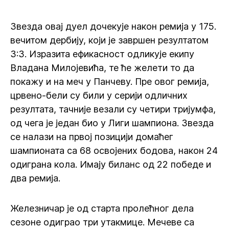
Звезда овај дуел дочекује након ремија у 175.
вечитом дербију, који је завршен резултатом
3:3. Изразита ефикасност одликује екипу
Владана Милојевића, те ће желети то да
покажу и на меч у Панчеву. Пре овог ремија,
црвено-бели су били у серији одличних
резултата, тачније везали су четири тријумфа,
од чега је један био у Лиги шампиона. Звезда
се налази на првој позицији домаћег
шампионата са 68 освојених бодова, након 24
одиграна кола. Имају биланс од 22 победе и
два ремија.
Железничар је од старта пролећног дела
сезоне одиграо три утакмице. Мечеве са