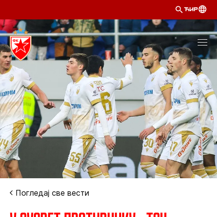
ЋИР
Погледај све вести