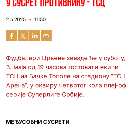
У сусрет противнику - ТСЦ
2.5.2025
11:50
Фудбалери Црвене звезде ће у суботу,
3. маја од 19 часова гостовати екипи
ТСЦ из Бачке Тополе на стадиону ”ТСЦ
Арена”, у оквиру четвртог кола плеј-оф
серије Суперлиге Србије.
МЕЂУСОБНИ СУСРЕТИ