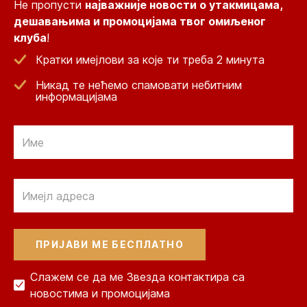
Не пропусти
најважније новости о утакмицама,
дешавањима и промоцијама твог омиљеног
клуба
!
Кратки имејлови за које ти треба 2 минута
Никад те нећемо спамовати небитним
информацијама
Email
Email
Слажем се да ме Звезда контактира са
новостима и промоцијама