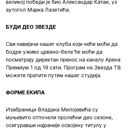
великој победи је био Александар Катаи, уз
аутогол Марка Лазетића.
БУДИ ДЕО ЗВЕЗДЕ
Сви навијачи нашег клуба који неће моћи да
бодре уживо црвено-беле ће моћи да
посматрају директан пренос на каналу Арена
Премиум 1 од 19 сати. Програм на Звезда ТВ
можете пратити путем нашег студија.
ФОРМЕ ЕКИПА
Изабраници Владана Милојевића су
муњевито отпочели пролећни део сезоне,
осигуравши најраније освојену титулу у