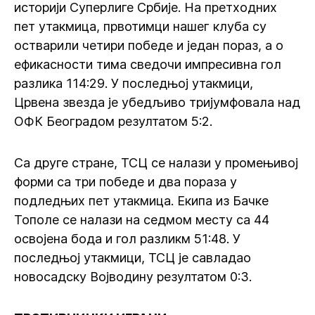
историји Суперлиге Србије. На претходних
пет утакмица, првотимци нашег клуба су
остварили четири победе и један пораз, а о
ефикасности тима сведочи импресивна гол
разлика 114:29. У последњој утакмици,
Црвена звезда је убедљиво тријумфовала над
ОФК Београдом резултатом 5:2.
Са друге стране, ТСЦ се налази у промењивој
форми са три победе и два пораза у
подледњих пет утакмица. Екипа из Бачке
Тополе се налази на седмом месту са 44
освојена бода и гол разликм 51:48. У
последњој утакмици, ТСЦ је савладао
новосадску Војводину резултатом 0:3.