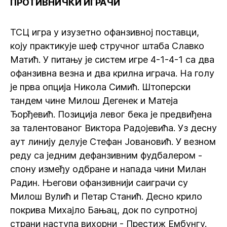
ПРОТИВНИЧКИ ИГРАЧИ
ТСЦ игра у изузетно офанзивној поставци,
коју практикује шеф стручног штаба Славко
Матић. У питању је систем игре 4-1-4-1 са два
офанзивна везна и два крилна играча. На голу
је прва опција Никола Симић. Штоперски
тандем чине Милош Дегенек и Матеја
Ђорђевић. Позиција левог бека је предвиђена
за талентованог Виктора Радојевића. Уз десну
аут линију делује Стефан Јовановић. У везном
реду са једним дефанзивним фудбалером -
спону између одбране и напада чини Милан
Радин. Његови офанзивнији саиграчи су
Милош Вулић и Петар Станић. Десно крило
покрива Михајло Бањац, док по супротној
страни наступа вихорни - Престиж Ембунгу.