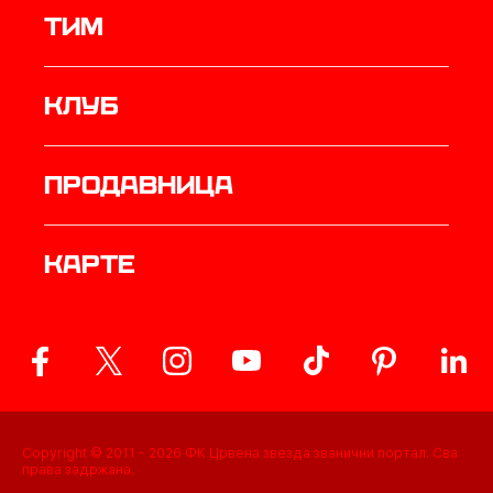
ТИМ
Клуб
продавница
Карте
Copyright © 2011 -
2026
ФК Црвена звезда званични портал. Сва
права задржана.