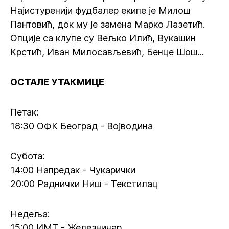
Најистуренији фудбалер екипе је Милош
Пантовић, док му је замена Марко Лазетић.
Опције са клупе су Вељко Илић, Вукашин
Крстић, Иван Милосављевић, Бенце Шош...
ОСТАЛЕ УТАКМИЦЕ
Петак:
18:30 ОФК Београд - Војводина
Субота:
14:00 Напредак - Чукарички
20:00 Раднички Ниш - Текстилац
Недеља:
15:00 ИМТ - Железничар