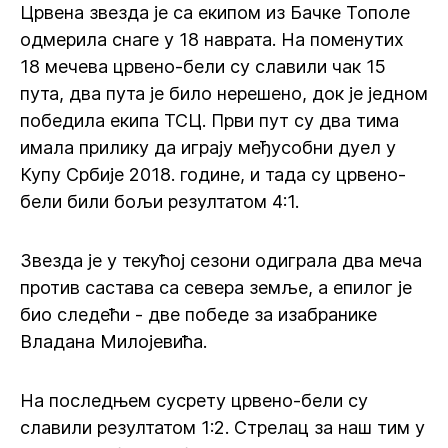
Црвена звезда је са екипом из Бачке Тополе
одмерила снаге у 18 наврата. На поменутих
18 мечева црвено-бели су славили чак 15
пута, два пута је било нерешено, док је једном
победила екипа ТСЦ. Први пут су два тима
имала прилику да играју међусобни дуел у
Купу Србије 2018. године, и тада су црвено-
бели били бољи резултатом 4:1.
Звезда је у текућој сезони одиграла два меча
против састава са севера земље, а епилог је
био следећи - две победе за изабранике
Владана Милојевића.
На последњем сусрету црвено-бели су
славили резултатом 1:2. Стрелац за наш тим у