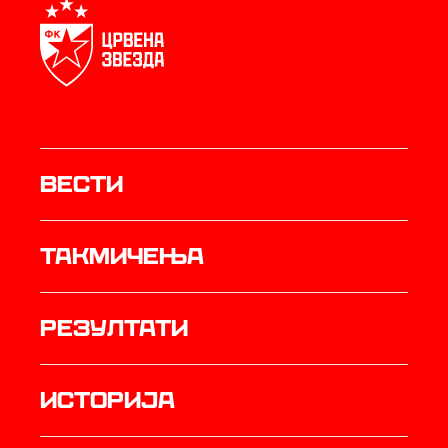
Вести
Такмичења
резултати
историја