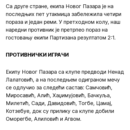
Са друге стране, екипа Новог Пазара је на
последњих пет утакмица забележила четири
пораза и један реми. У претходном колу, наш
наредни противник је претрпео пораз на
гостовању екипи Партизана резултатом 2:1.
ПРОТИВНИЧКИ ИГРАЧИ
Екипу Новог Пазара са клупе предводи Ненад
Лалатовић, а на последњем одиграном мечу
се одлучио за следећи састав: Самчовић,
Миросавић, Алић, Хаџимујовић, Бачкуља,
Милетић, Сади, Давидовић, Тогбе, Цамај,
Котзебуе, док су прилику са клупе добили
Оморегбе, Алиловић и Агвом.