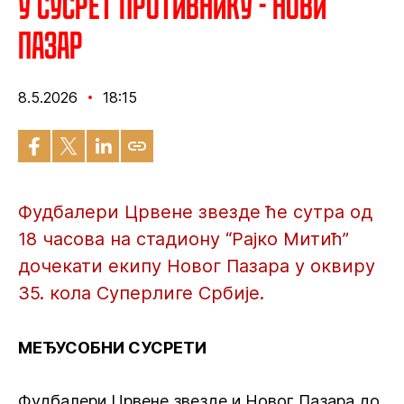
У сусрет противнику - Нови
Пазар
8.5.2026
18:15
Фудбалери Црвене звезде ће сутра од
18 часова на стадиону “Рајко Митић”
дочекати екипу Новог Пазара у оквиру
35. кола Суперлиге Србије.
МЕЂУСОБНИ СУСРЕТИ
Фудбалери Црвене звезде и Новог Пазара до