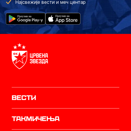
Најсвежије вести и меч центар
Вести
Такмичења