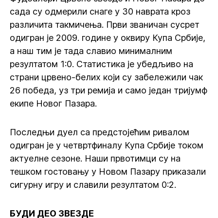
сада су одмерили снаге у 30 наврата кроз
различита такмичења. Први званичан сусрет
одигран је 2009. године у оквиру Купа Србије,
а наш тим је тада славио минималним
резултатом 1:0. Статистика је убедљиво на
страни црвено-белих који су забележили чак
26 победа, уз три ремија и само један тријумф
екипе Новог Пазара.
Последњи дуел са предстојећим ривалом
одигран је у четвртфиналу Купа Србије током
актуелне сезоне. Наши првотимци су на
тешком гостовању у Новом Пазару приказали
сигурну игру и славили резултатом 0:2.
БУДИ ДЕО ЗВЕЗДЕ