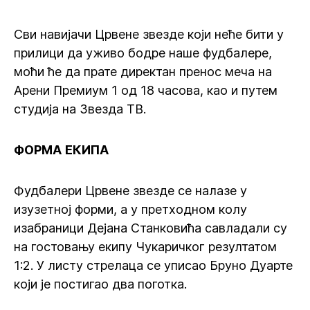
Сви навијачи Црвене звезде који неће бити у
прилици да уживо бодре наше фудбалере,
моћи ће да прате директан пренос меча на
Арени Премиум 1 од 18 часова, као и путем
студија на Звезда ТВ.
ФОРМА
ЕКИПА
Фудбалери Црвене звезде се налазе у
изузетној форми, а у претходном колу
изабраници Дејана Станковића савладали су
на гостовању екипу Чукаричког резултатом
1:2. У листу стрелаца се уписао Бруно Дуарте
који је постигао два поготка.