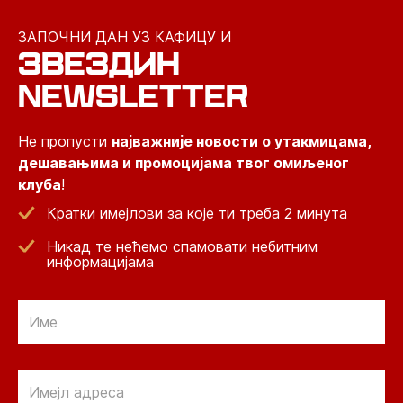
ЗАПОЧНИ ДАН УЗ КАФИЦУ И
ЗВЕЗДИН
NEWSLETTER
Не пропусти
најважније новости о утакмицама,
дешавањима и промоцијама твог омиљеног
клуба
!
Кратки имејлови за које ти треба 2 минута
Никад те нећемо спамовати небитним
информацијама
Email
Email