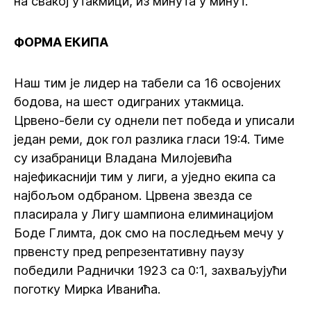
на свакој утакмици, из минута у минут.
ФОРМА ЕКИПА
Наш тим је лидер на табели са 16 освојених
бодова, на шест одиграних утакмица.
Црвено-бели су однели пет победа и уписали
један реми, док гол разлика гласи 19:4. Тиме
су изабраници Владана Милојевића
најефикаснији тим у лиги, а уједно екипа са
најбољом одбраном. Црвена звезда се
пласирала у Лигу шампиона елиминацијом
Боде Глимта, док смо на последњем мечу у
првенсту пред репрезентативну паузу
победили Раднички 1923 са 0:1, захваљујући
поготку Мирка Иванића.