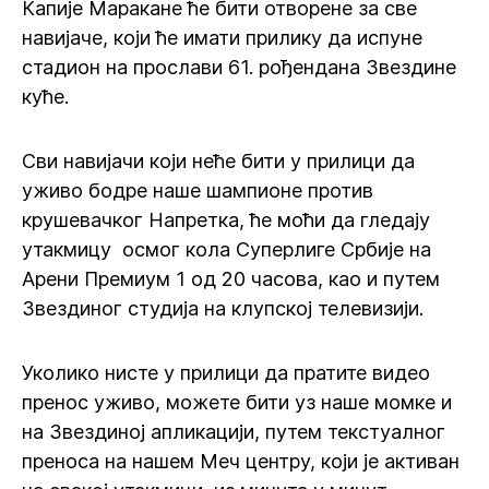
Капије Маракане ће бити отворене за све
навијаче, који ће имати прилику да испуне
стадион на прослави 61. рођендана Звездине
куће.
Сви навијачи који неће бити у прилици да
уживо бодре наше шампионе против
крушевачког Напретка, ће моћи да гледају
утакмицу осмог кола Суперлиге Србије на
Арени Премиум 1 од 20 часова, као и путем
Звездиног студија на клупској телевизији.
Уколико нисте у прилици да пратите видео
пренос уживо, можете бити уз наше момке и
на Звездиној апликацији, путем текстуалног
преноса на нашем Меч центру, који је активан