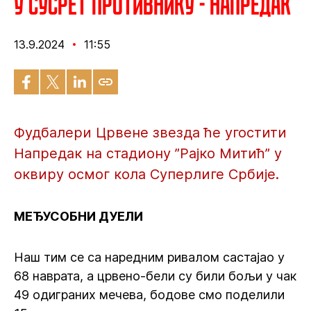
У сусрет противнику - Напредак
13.9.2024
11:55
Фудбалери Црвене звезда ће угостити
Напредак на стадиону ”Рајко Митић” у
оквиру осмог кола Суперлиге Србије.
МЕЂУСОБНИ ДУЕЛИ
Наш тим се са наредним ривалом састајао у
68 наврата, а црвено-бели су били бољи у чак
49 одиграних мечева, бодове смо поделили