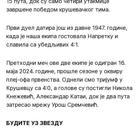
15 пута, док су само четири утакмице
завршене победом крушевачког тима.
Први дуел датира још из давне 1947. године,
када је наша екипа гостовала Напретку и
славила са убедљивих 4:1.
Претходни меч ове две екипе је одигран 16.
маја 2024. године, прошле сезоне у оквиру
плеј-офа првенства. Однели смо тријумф у
Крушевцу са 4:0, а голове су постигли Никола
Кнежевић, Александар Катаи, док је два пута
затресао мрежу Урош Сремчевић.
БУДИТЕ УЗ ЗВЕЗДУ