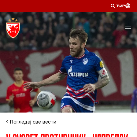
ЋИР
Погледај све вести