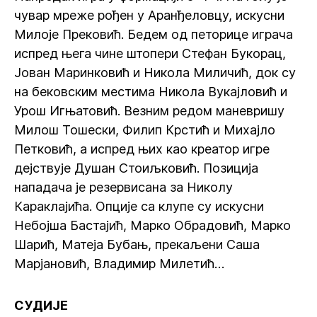
чувар мреже рођен у Аранђеловцу, искусни
Милоје Прековић. Бедем од петорице играча
испред њега чине штопери Стефан Букорац,
Јован Маринковић и Никола Миличић, док су
на бековским местима Никола Вукајловић и
Урош Игњатовић. Везним редом маневришу
Милош Тошески, Филип Крстић и Михајло
Петковић, а испред њих као креатор игре
дејствује Душан Стоиљковић. Позиција
нападача је резервисана за Николу
Караклајића. Опције са клупе су искусни
Небојша Бастајић, Марко Обрадовић, Марко
Шарић, Матеја Бубањ, прекаљени Саша
Марјановић, Владимир Милетић…
СУДИЈЕ