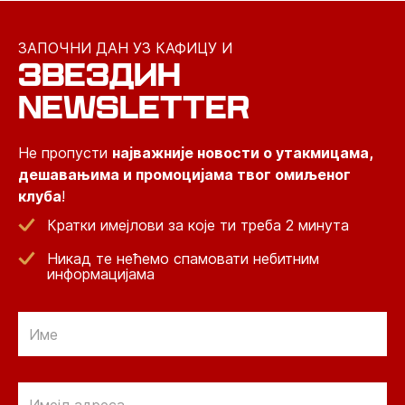
ЗАПОЧНИ ДАН УЗ КАФИЦУ И
ЗВЕЗДИН
NEWSLETTER
Не пропусти
најважније новости о утакмицама,
дешавањима и промоцијама твог омиљеног
клуба
!
Кратки имејлови за које ти треба 2 минута
Никад те нећемо спамовати небитним
информацијама
Email
Email