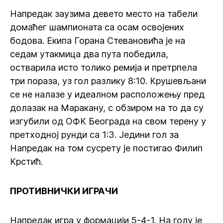
Напредак заузима девето место на табели
домаћег шампионата са осам освојених
бодова. Екипа Горана Стевановића је на
седам утакмица два пута победила,
остварила исто толико ремија и претрпела
три пораза, уз гол разлику 8:10. Крушевљани
се не налазе у идеалном расположењу пред
долазак на Маракану, с обзиром на то да су
изгубили од ОФК Београда на свом терену у
претходној рунди са 1:3. Једини гол за
Напредак на том сусрету је постигао Филип
Крстић.
ПРОТИВНИЧКИ ИГРАЧИ
Напредак игра у формацији 5-4-1. На голу је