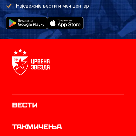
Најсвежије вести и меч центар
Вести
Такмичења