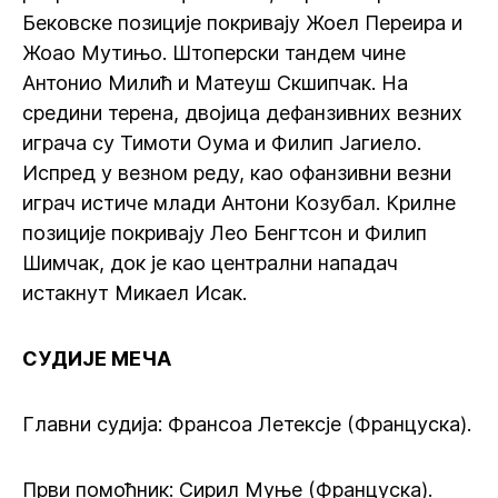
Бековске позиције покривају Жоел Переира и
Жоао Мутињо. Штоперски тандем чине
Антонио Милић и Матеуш Скшипчак. На
средини терена, двојица дефанзивних везних
играча су Тимоти Оума и Филип Јагиело.
Испред у везном реду, као офанзивни везни
играч истиче млади Антони Козубал. Крилне
позиције покривају Лео Бенгтсон и Филип
Шимчак, док је као централни нападач
истакнут Микаел Исак.
СУДИЈЕ МЕЧА
Главни судија: Франсоа Летексје (Француска).
Први помоћник: Сирил Муње (Француска).