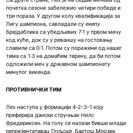
почетка сезоне забележио четири победе и
три пораза. У другом колу квалификација за
Лигу шампиона, савладали су екипу
Брејдаблика са убедљивих 7:1 у првом мечу
код куће, док су у реваншу на гостовању
славили са 0:1. Потом су поражени од нашег
тима са 1:3 на домаћем терену, да би потом
одложили меч у државном шампионату
минулог викенда.
ПРОТИВНИЧКИ ТИМ
Лех наступа у формацији 4-2-3-1 коју
преферира дански стручњак Нилс
Фредериксен. На голу се налази бивши млади
репрезентативац Пољске, Бартош Мрозек.