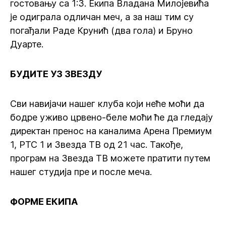
гостовању са 1:3. Екипа Владана Милојевића
је одиграла одличан меч, а за наш тим су
погађали Раде Крунић (два гола) и Бруно
Дуарте.
БУДИТЕ УЗ ЗВЕЗДУ
Сви навијачи нашег клуба који неће моћи да
бодре уживо црвено-беле моћи ће да гледају
директан пренос на каналима Арена Премиум
1, РТС 1 и Звезда ТВ од 21 час. Такође,
програм на Звезда ТВ можете пратити путем
нашег студија пре и после меча.
ФОРМЕ ЕКИПА