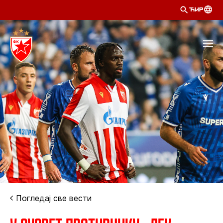
ЋИР
Погледај све вести