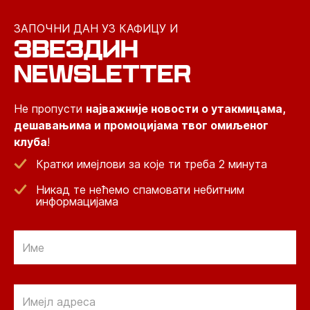
ЗАПОЧНИ ДАН УЗ КАФИЦУ И
ЗВЕЗДИН
NEWSLETTER
Не пропусти
најважније новости о утакмицама,
дешавањима и промоцијама твог омиљеног
клуба
!
Кратки имејлови за које ти треба 2 минута
Никад те нећемо спамовати небитним
информацијама
Email
Email