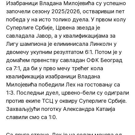
Изабраници Владана Милојевића су успешно
започели сезону 2025/2026, остваривши пет
победа у на исто толико дуела. У првом колу
Суперлиге Србије, Црвена звезда је
савладала Јавор, а у квалификацијама за
Лигу шампиона је елиминисала Линколн у
двомечу укупним резултатом 6:1. Потом је у
домаћем првенству савладан ОФК Београд
са 7:1, да би у прво мечу трећег кола
квалификација изабраници Владана
Милојевића победили Лех на гостовању са
1:3. Последњи дуел, црвено-бели су одиграли
против екипе ТСЦ у оквиру Суперлиге Србије.
Захваљујући поготку Александра Катаија
славили смо са 1:0.
Са друге стране, Лех је на седам мечева од