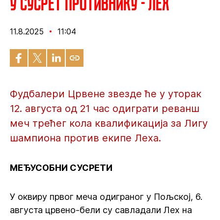
У сусрет противнику - Лех
11.8.2025
11:04
Фудбалери Црвене звезде ће у уторак
12. августа од 21 час одиграти реванш
меч трећег кола квалификација за Лигу
шампиона против екипе Леха.
МЕЂУСОБНИ СУСРЕТИ
У оквиру првог меча одиграног у Пољској, 6.
августа црвено-бели су савладали Лех на