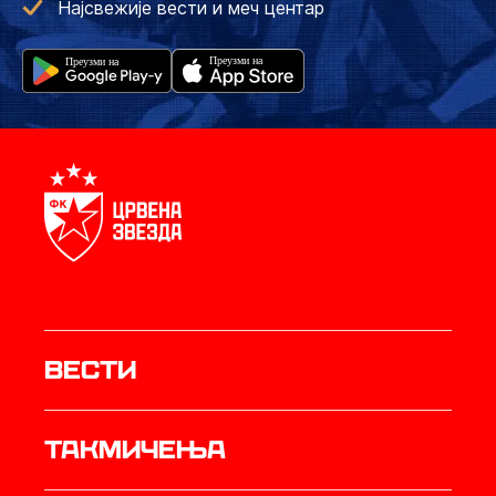
Најсвежије вести и меч центар
Вести
Такмичења