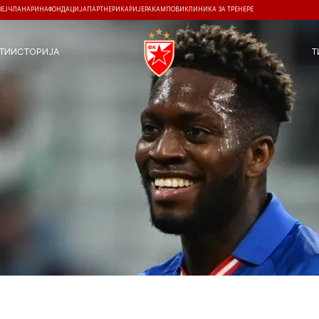
ЗЕЈ
ЧЛАНАРИНА
ФОНДАЦИЈА
ПАРТНЕРИ
КАРИЈЕРА
КАМПОВИ
КЛИНИКА ЗА ТРЕНЕРЕ
ТИ
ИСТОРИЈА
Т