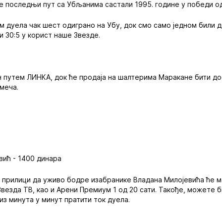
се последњи пут са Убљанима састали 1995. године у победи од
м дуела чак шест одиграно на Убу, док смо само једном били 
и 30:5 у корист наше Звезде.
н путем ЛИНКА, док ће продаја на шалтерима Маракане бити до
 меча.
вић - 1400 динара
 у прилици да уживо бодре изабранике Владана Милојевића ће м
Звезда ТВ, као и Арени Премиум 1 од 20 сати. Такође, можете 
 из минута у минут пратити ток дуела.