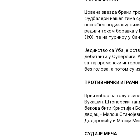
Црвена звезда брани тро
Фудбалери нашег тима су
посвећен подизању физич
радили током боравка у 
(1:0), те на турниру у Са
Јединство са Уба је ост
дебитанти у Суперлиги. У
за тај временски интерв
без голова, а потом су и
ПРОТИВНИЧКИ ИГРАЧИ
Први избор на голу екип
Вукашин. Штоперски танд
бекова бити Кристијан Б
двојац - Милош Станоје
Додеровићу и Матији Мит
СУДИЈЕ МЕЧА