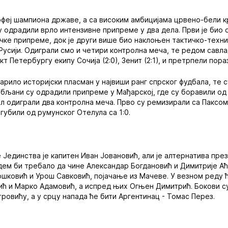
феј шампиона државе, а са високим амбицијама црвено-бели кр
 одрадили врло интензивне припреме у два дела. Први је био 
ке припреме, док је други више био наклоњен тактичко-техни
Русији. Одиграли смо и четири контролна меча, те редом савл
нкт Петербургу екипу Сочија (2:0), Зенит (2:1), и претрпели пора
варило историјски пласман у највиши ранг спрског фудбала, те 
бљани су одрадили припреме у Мађарској, где су боравили од 24.
ал одиграли два контролна меча. Прво су ремизирали са Паксом 
згубили од румунског Отелула са 1:0.
е Јединства је капитен Иван Јовановић, али је алтернатива пре
ем би требало да чине Александар Богдановић и Димитрије Аћ
ошковић и Урош Савковић, појачање из Мачеве. У везном реду 
вић и Марко Адамовић, а испред њих Огњен Димитрић. Бокови
ровићу, а у срцу напада ће бити Аргентинац - Томас Перез.