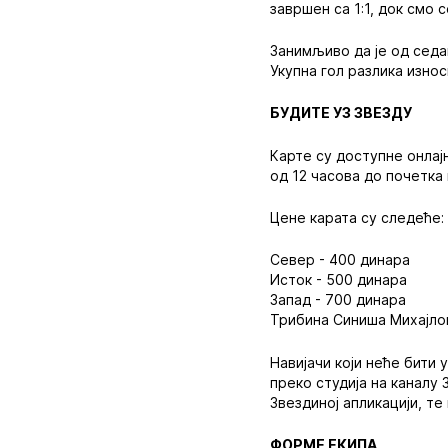
завршен са 1:1, док смо 
Занимљиво да је од седа
Укупна гол разлика износ
БУДИТЕ УЗ ЗВЕЗДУ
Карте су доступне онлај
од 12 часова до почетка
Цене карата су следеће:
Север - 400 динара
Исток - 500 динара
Запад - 700 динара
Трибина Синиша Михајло
Навијачи који неће бити
преко студија на каналу 
Звездиној апликацији, те
ФОРМЕ ЕКИПА