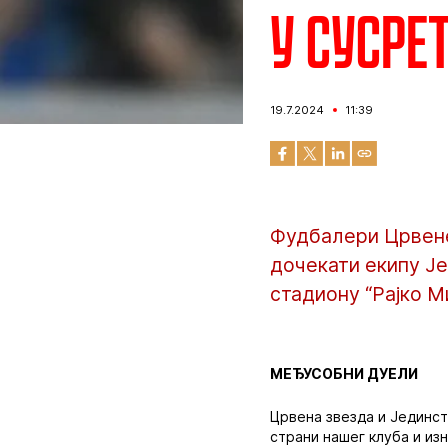
У сусре
19.7.2024
11:39
Фудбалери Црвене 
дочекати екипу Је
стадиону “Рајко М
МЕЂУСОБНИ ДУЕЛИ
Црвена звезда и Јединст
страни нашег клуба и изн