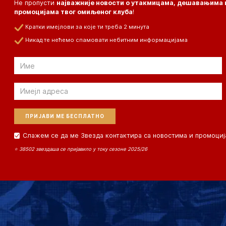
Не пропусти
најважније новости о утакмицама, дешавањима 
промоцијама твог омиљеног клуба
!
Кратки имејлови за које ти треба 2 минута
Никад те нећемо спамовати небитним информацијама
Email
Email
Слажем се да ме Звезда контактира са новостима и промоциј
⭐ 38502 звездаша се пријавило у току сезоне 2025/26