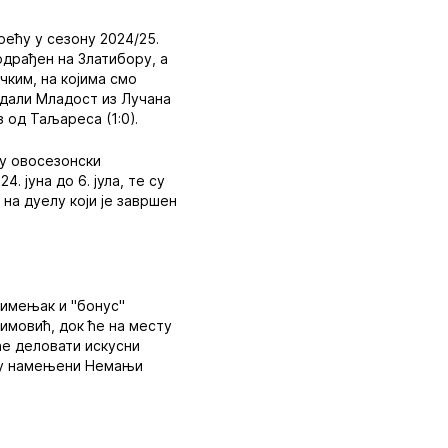
ећу у сезону 2024/25.
одрађен на Златибору, а
чким, на којима смо
адали Младост из Лучана
з од Таљареса (1:0).
су овосезонски
 јуна до 6. јула, те су
на дуелу који је завршен
зимењак и "бонус"
имовић, док ће на месту
ће деловати искусни
 су намењени Немањи