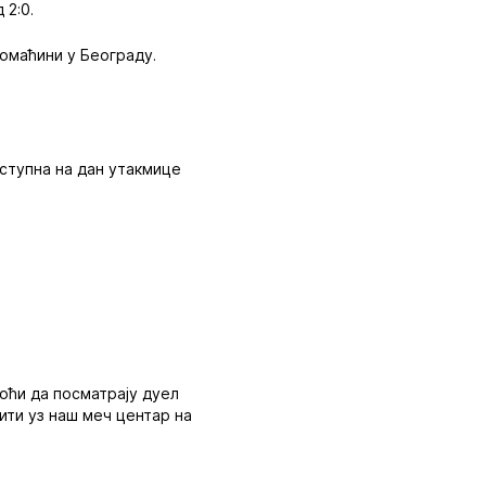
 2:0.
домаћини у Београду.
ступна на дан утакмице
оћи да посматрају дуел
бити уз наш меч центар на