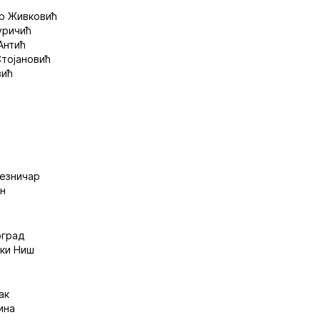
ар Живковић
уричић
Антић
Стојановић
вић
лезничар
ан
оград
чки Ниш
ак
ина