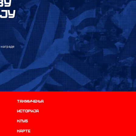
ВУ
ЈУ
 награде
Такмичења
историја
Клуб
Карте