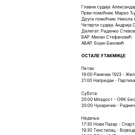
Главни судија: Александ
Први помоћник: Марко Ђ
Други помоћник: Никола 
Четврти судија: Андрија 
Делегат: Раденко Стево
ВАР: Милан Стефановић
АВАР: Бојан Бановић
ОСТАЛЕ УТАКМИЦЕ
Петак:
19:00 Ранички 1923 - Же
21:00 Напредак - Партиз
Субота:
20:00 Младост - ОФК Бе
20:00 Чукарички - Радни
Недеља:
17:30 Нови Пазар - Спарт
19:30 Текстилац - Војвод