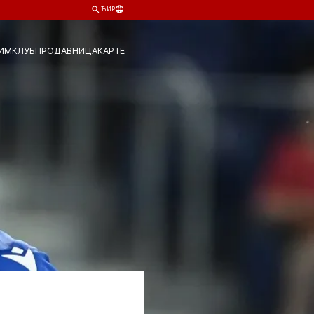
ЋИР
ИМ
КЛУБ
ПРОДАВНИЦА
КАРТЕ