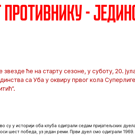
т противнику - Једин
звезде ће на старту сезоне, у суботу, 20. јул
динства са Уба у оквиру првог кола Суперлиге
итић”.
во су у историји оба клуба одиграли седам пријатељских дуела.
оси шест победа, уз један реми. Први дуел смо одиграли 1969. 