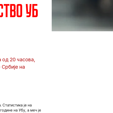
ство Уб
а од 20 часова,
 Србије на
 Статистика је на
године на Убу, а меч је