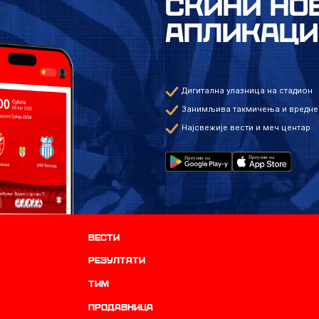
СКИНИ НО
АПЛИКАЦИ
Дигитална улазница на стадион
Занимљива такмичења и вредне
Најсвежије вести и меч центар
Вести
резултати
ТИМ
продавница