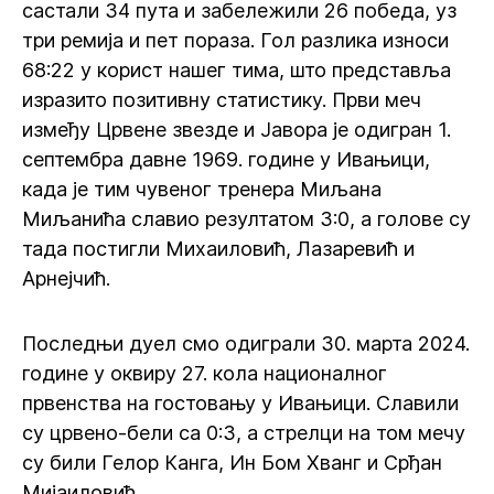
састали 34 пута и забележили 26 победа, уз
три ремија и пет пораза. Гол разлика износи
68:22 у корист нашег тима, што представља
изразито позитивну статистику. Први меч
између Црвене звезде и Јавора је одигран 1.
септембра давне 1969. године у Ивањици,
када је тим чувеног тренера Миљана
Миљанића славио резултатом 3:0, а голове су
тада постигли Михаиловић, Лазаревић и
Арнејчић.
Последњи дуел смо одиграли 30. марта 2024.
године у оквиру 27. кола националног
првенства на гостовању у Ивањици. Славили
су црвено-бели са 0:3, а стрелци на том мечу
су били Гелор Канга, Ин Бом Хванг и Срђан
Мијаиловић.