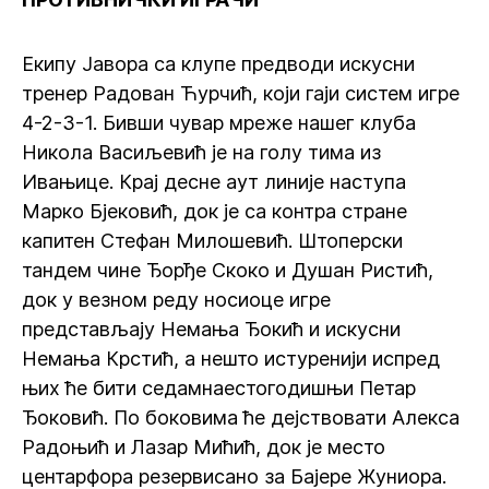
Екипу Јавора са клупе предводи искусни
тренер Радован Ћурчић, који гаји систем игре
4-2-3-1. Бивши чувар мреже нашег клуба
Никола Васиљевић је на голу тима из
Ивањице. Крај десне аут линије наступа
Марко Бјековић, док је са контра стране
капитен Стефан Милошевић. Штоперски
тандем чине Ђорђе Скоко и Душан Ристић,
док у везном реду носиоце игре
представљају Немања Ђокић и искусни
Немања Крстић, а нешто истуренији испред
њих ће бити седамнаестогодишњи Петар
Ђоковић. По боковима ће дејствовати Алекса
Радоњић и Лазар Mићић, док је место
центарфора резервисано за Бајере Жуниора.