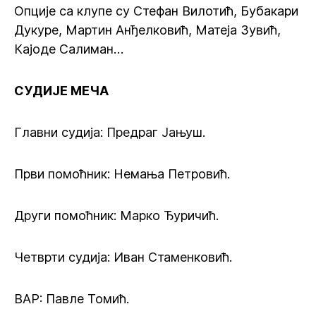
Опције са клупе су Стефан Вилотић, Бубакари
Дукуре, Мартин Анђелковић, Матеја Зувић,
Кајоде Салиман…
СУДИЈЕ МЕЧА
Главни судија: Предраг Јањуш.
Први помоћник: Немања Петровић.
Други помоћник: Марко Ђуричић.
Четврти судија: Иван Стаменковић.
ВАР: Павле Томић.