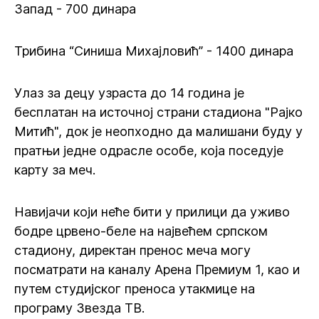
Запад - 700 динара
Трибина “Синиша Михајловић” - 1400 динара
Улаз за децу узраста до 14 година је
бесплатан на источној страни стадиона "Рајко
Митић", док је неопходно да малишани буду у
пратњи једне одрасле особе, која поседује
карту за меч.
Навијачи који неће бити у прилици да уживо
бодре црвено-беле на највећем српском
стадиону, директан пренос меча могу
посматрати на каналу Арена Премиум 1, као и
путем студијског преноса утакмице на
програму Звезда ТВ.