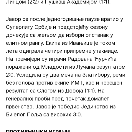
Линцом (2:2) и Пушкаш Академијом (1:1).
Јавор се после једногодишње паузе вратио у
Суперлигу Србије и предстојећу сезону
дочекује са жељом да избори опстанак у
елитном рангу. Екипа из Ивањице је током
лета одиграла четири припремне утакмице.
На премијери су играчи Радована Ћурчића
поражени од Младости из Лучана резултатом
2:0. Уследила су два меча на Златибору, реми
без голова против екипе ИМТ, као и нерешен
резултат са Слогом из Добоја (1:1). На
генералној проби пред почетак домаћег
првенства, Јавор је победио Јединство из
Бијелог Поља са високих 3:0.
ПРОТИВНИЧКИ ИГРАЧИ