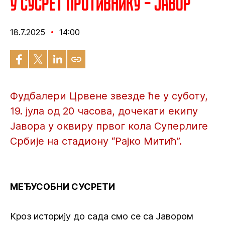
У сусрет противнику – Јавор
18.7.2025
14:00
Фудбалери Црвене звезде ће у суботу,
19. јула од 20 часова, дочекати екипу
Јавора у оквиру првог кола Суперлиге
Србије на стадиону “Рајко Митић”.
МЕЂУСОБНИ СУСРЕТИ
Кроз историју до сада смо се са Јавором