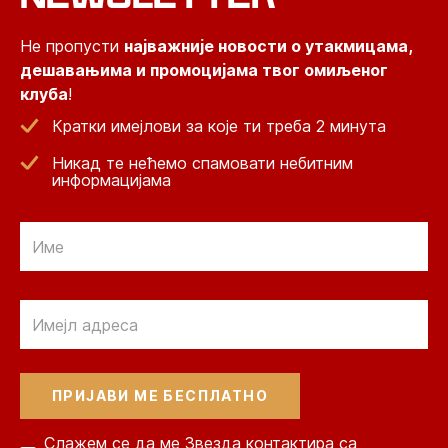
Не пропусти
најважније новости о утакмицама,
дешавањима и промоцијама твог омиљеног
клуба
!
Кратки имејлови за које ти треба 2 минута
Никад те нећемо спамовати небитним
информацијама
Email
Email
Слажем се да ме Звезда контактира са