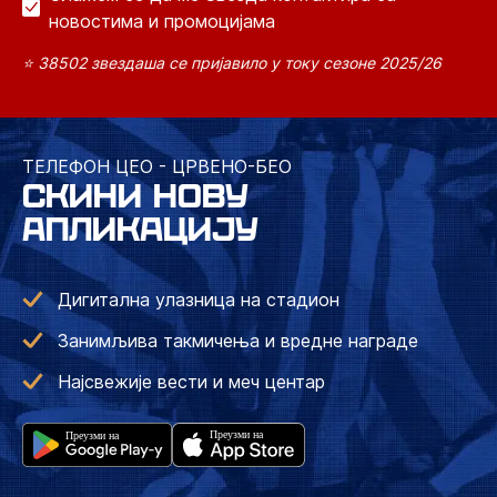
новостима и промоцијама
⭐ 38502 звездаша се пријавило у току сезоне 2025/26
ТЕЛЕФОН ЦЕО - ЦРВЕНО-БЕО
СКИНИ НОВУ
АПЛИКАЦИЈУ
Дигитална улазница на стадион
Занимљива такмичења и вредне награде
Најсвежије вести и меч центар