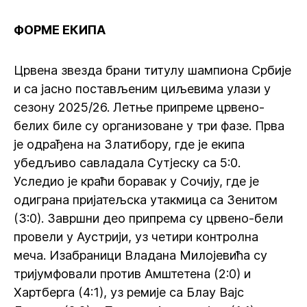
ФОРМЕ ЕКИПА
Црвена звезда брани титулу шампиона Србије
и са јасно постављеним циљевима улази у
сезону 2025/26. Летње припреме црвено-
белих биле су организоване у три фазе. Прва
је одрађена на Златибору, где је екипа
убедљиво савладала Сутјеску са 5:0.
Уследио је краћи боравак у Сочију, где је
одиграна пријатељска утакмица са Зенитом
(3:0). Завршни део припрема су црвено-бели
провели у Аустрији, уз четири контролна
меча. Изабраници Владана Милојевића су
тријумфовали против Амштетена (2:0) и
Хартберга (4:1), уз ремије са Блау Вајс