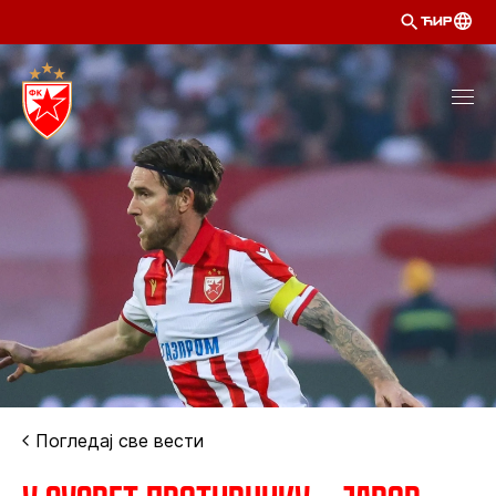
ЋИР
Погледај све вести