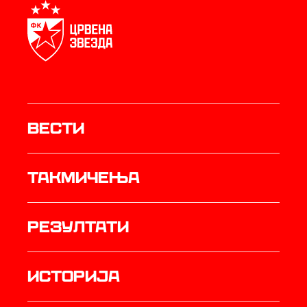
Вести
Такмичења
резултати
историја