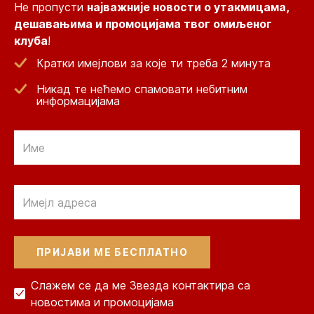
Не пропусти
најважније новости о утакмицама,
дешавањима и промоцијама твог омиљеног
клуба
!
Кратки имејлови за које ти треба 2 минута
Никад те нећемо спамовати небитним
информацијама
Email
Email
Слажем се да ме Звезда контактира са
новостима и промоцијама