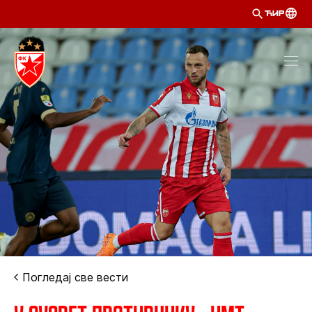
ЋИР
Погледај све вести