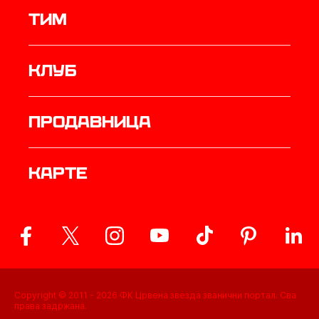
ТИМ
Клуб
продавница
Карте
Copyright © 2011 -
2026
ФК Црвена звезда званични портал. Сва
права задржана.