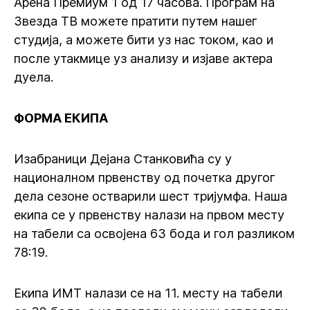
Арена Премиум 1 од 17 часова. Програм на
Звезда ТВ можете пратити путем нашег
студија, а можете бити уз нас током, као и
после утакмице уз анализу и изјаве актера
дуела.
ФОРМА ЕКИПА
Изабраници Дејана Станковића су у
националном првенству од почетка другог
дела сезоне остварили шест тријумфа. Наша
екипа се у првенству налази на првом месту
на табели са освојена 63 бода и гол разликом
78:19.
Екипа ИМТ налази се на 11. месту на табели