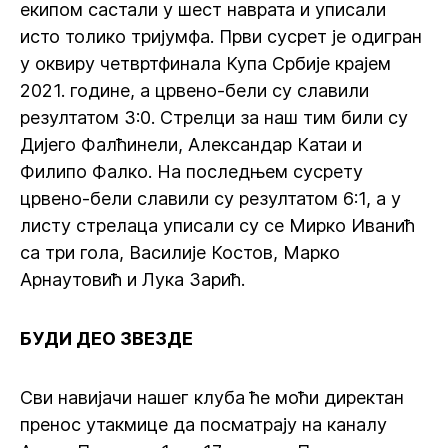
екипом састали у шест наврата и уписали
исто толико тријумфа. Први сусрет је одигран
у оквиру четвртфинала Купа Србије крајем
2021. године, а црвено-бели су славили
резултатом 3:0. Стрелци за наш тим били су
Дијего Фалћинели, Александар Катаи и
Филипо Фалко. На последњем сусрету
црвено-бели славили су резултатом 6:1, а у
листу стрелаца уписали су се Мирко Иванић
са три гола, Василије Костов, Марко
Арнаутовић и Лука Зарић.
БУДИ ДЕО ЗВЕЗДЕ
Сви навијачи нашег клуба ће моћи директан
пренос утакмице да посматрају на каналу