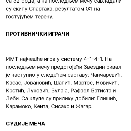
са 32 бода, а на последњем мечу савладали
су екипу Спартака, резултатом 0:1 на
гостујућем терену.
ПРОТИВНИЧКИ ИГРАЧИ
ИМТ најчешће игра у систему 4-1-4-1. На
последњем мечу предстојећи Звездин ривал
је наступио у следећем саставу: Чанчаревић,
Касас, Јовановић, Шапић, Мартос, Новичић,
Крстић, Луковић, Булаја, Рафаел Батиста и
Леби. Са клупе су прилику добили: Глишић,
Карамоко, Кеита, Сисако и Жагар.
СУДИЈЕ МЕЧА