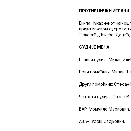
ПРОТИВНИЧКИ ИГРАЧИ
Екипа Чукаричког најчеш
пријатељском сусрету ти
Ђоковић, Дзигба, Доцић,
СУДИЈЕ МЕЧА
Главни судија: Милан Или
Први помоћник: Милан Ш
Други помоћник: Стефан 
Четврти судија: Павле Ил
ВАР: Момчило Марковић.
АВАР: Урош Стојкович.