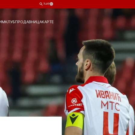
ЋИР
ИМ
КЛУБ
ПРОДАВНИЦА
КАРТЕ