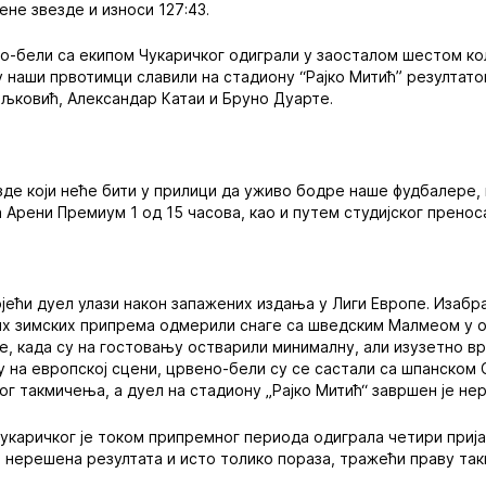
не звезде и износи 127:43.
о-бели са екипом Чукаричког одиграли у заосталом шестом ко
су наши првотимци славили на стадиону “Рајко Митић” резултато
љковић, Александар Катаи и Бруно Дуарте.
зде који неће бити у прилици да уживо бодре наше фудбалере,
 Арени Премиум 1 од 15 часова, као и путем студијског пренос
јећи дуел улази након запажених издања у Лиги Европе. Изабр
их зимских припрема одмерили снаге са шведским Малмеом у о
е, када су на гостовању остварили минималну, али изузетно в
у на европској сцени, црвено-бели су се састали са шпанском
ог такмичења, а дуел на стадиону „Рајко Митић“ завршен је не
Чукаричког је током припремног периода одиграла четири приј
а нерешена резултата и исто толико пораза, тражећи праву та