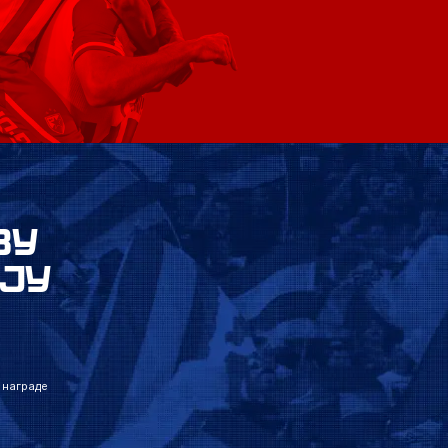
ВУ
ЈУ
 награде