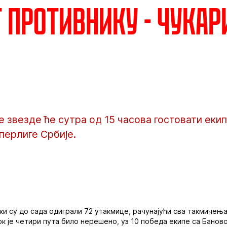
т противнику - Чука
звезде ће сутра од 15 часова гостовати екип
уперлиге Србије.
ки су до сада одиграли 72 утакмице, рачунајући сва такмичења.
к је четири пута било нерешено, уз 10 победа екипе са Бановог