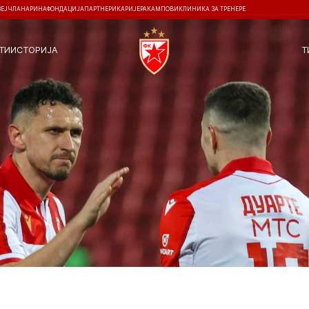
ЗЕЈ
ЧЛАНАРИНА
ФОНДАЦИЈА
ПАРТНЕРИ
КАРИЈЕРА
КАМПОВИ
КЛИНИКА ЗА ТРЕНЕРЕ
ТИ
ИСТОРИЈА
Т