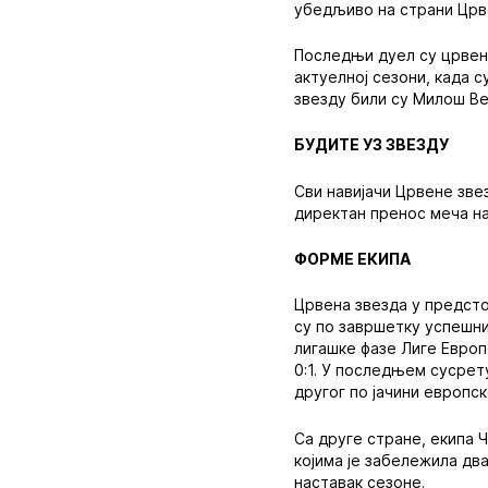
убедљиво на страни Црве
Последњи дуел су црвен
актуелној сезони, када 
звезду били су Милош Ве
БУДИТЕ УЗ ЗВЕЗДУ
Сви навијачи Црвене зве
директан пренос меча на
ФОРМЕ ЕКИПА
Црвена звезда у предсто
су по завршетку успешн
лигашке фазе Лиге Европ
0:1. У последњем сусрет
другог по јачини европск
Са друге стране, екипа 
којима је забележила дв
наставак сезоне.