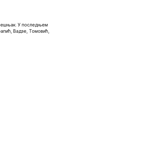
 Лешњак. У последњем
апић, Вадзе, Томовић,