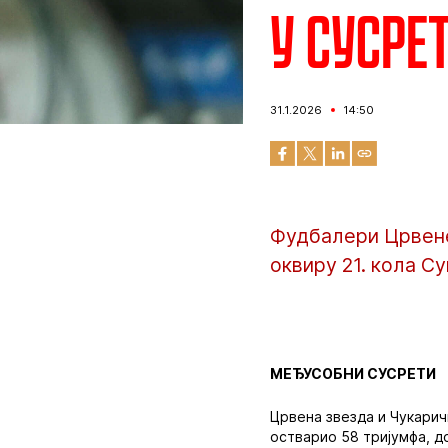
У сусре
31.1.2026
14:50
Фудбалери Црвене 
оквиру 21. кола С
МЕЂУСОБНИ СУСРЕТИ
Црвена звезда и Чукарич
остварио 58 тријумфа, до