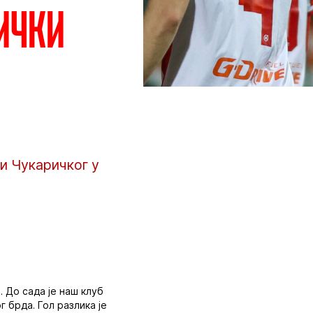
рички
и Чукаричког у
 До сада је наш клуб
 брда. Гол разлика је