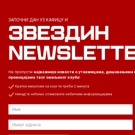
ЗАПОЧНИ ДАН УЗ КАФИЦУ И
ЗВЕЗДИН
NEWSLETT
Не пропусти
најважније новости о утакмицама, дешавањима 
промоцијама твог омиљеног клуба
!
Кратки имејлови за које ти треба 2 минута
Никад те нећемо спамовати небитним информацијама
Email
Email