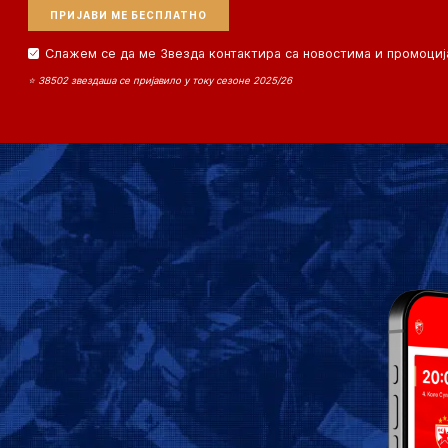
Слажем се да ме Звезда контактира са новостима и промоциј
⭐ 38502 звездаша се пријавило у току сезоне 2025/26