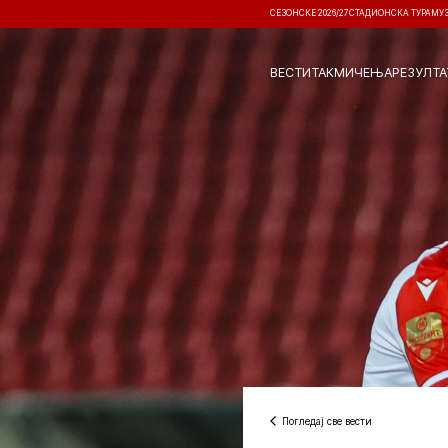
СЕЗОНСКЕ 2026/27
СТАДИОНСКА ТУРА
МУ
ВЕСТИ
ТАКМИЧЕЊА
РЕЗУЛТА
Погледај све вести