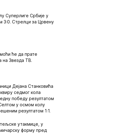
лу Суперлиге Србије у
м 3:0. Стрелци за Црвену
 моћи ће да прате
а на Звезда ТВ.
аници Дејана Станковића
квиру седмог кола
редну победу резултатом
 Селтом у осмом колу
решеним резултатом 1:1.
атељске утакмице, у
кмичарску форму пред