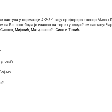
ће наступа у формацији 4-2-3-1, коју преферира тренер Милан
м са Бановог брда је изашао на терен у следећем саставу: Чар
 Сисоко, Мијовић, Матијашевић, Сисе и Тедић.
ћ.
туловић.
Војнић.
ић.