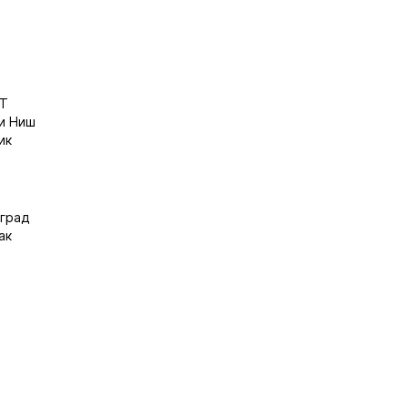
МТ
ки Ниш
ик
оград
ак