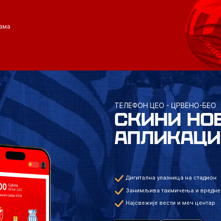
ама
ТЕЛЕФОН ЦЕО - ЦРВЕНО-БЕО
СКИНИ НО
АПЛИКАЦИ
Дигитална улазница на стадион
Занимљива такмичења и вредне
Најсвежије вести и меч центар