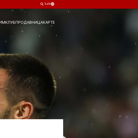
ЋИР
ИМ
КЛУБ
ПРОДАВНИЦА
КАРТЕ