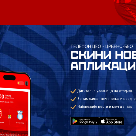
ТЕЛЕФОН ЦЕО - ЦРВЕНО-БЕО
СКИНИ НО
АПЛИКАЦИ
Дигитална улазница на стадион
Занимљива такмичења и вредне
Најсвежије вести и меч центар