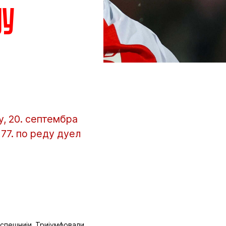
ју
, 20. септембра
177. по реду дуел
успешнији. Тријумфовали