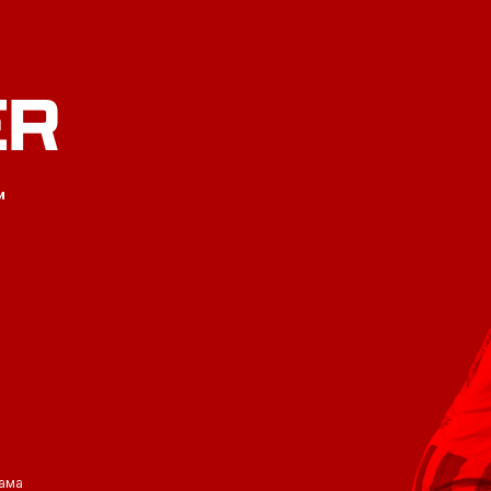
ER
и
ама