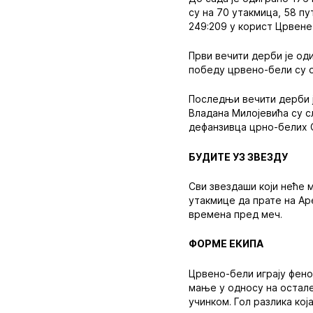
су на 70 утакмица, 58 пу
249:209 у корист Црвене
Први вечити дерби је оди
победу црвено-бели су ос
Последњи вечити дерби ј
Владана Милојевића су сл
дефанзивца црно-белих 
БУДИТЕ УЗ ЗВЕЗДУ
Сви звездаши који неће 
утакмице да прате на Ар
времена пред меч.
ФОРМЕ ЕКИПА
Црвено-бели играју фено
мање у односу на остале
учинком. Гол разлика кој