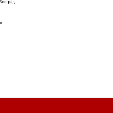
 Београд
иш