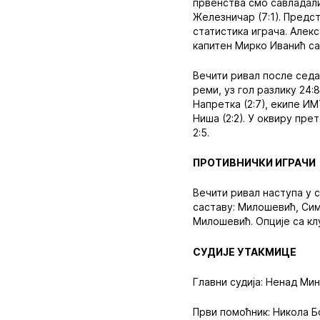
првенства смо савладали Ј
Железничар (7:1). Предст
статистика играча. Алек
капитен Мирко Иванић са
Вечити ривал после седа
реми, уз гол разлику 24:
Напретка (2:7), екипе ИМ
Ниша (2:2). У оквиру пр
2:5.
ПРОТИВНИЧКИ ИГРАЧИ
Вечити ривал наступа у 
саставу: Милошевић, Сим
Милошевић. Опције са клу
СУДИЈЕ УТАКМИЦЕ
Главни судија: Ненад Мин
Први помоћник: Никола Б