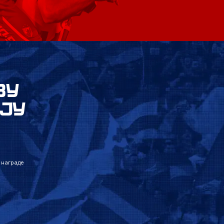
ВУ
ЈУ
 награде