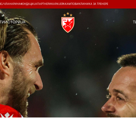
ЗЕЈ
ЧЛАНАРИНА
ФОНДАЦИЈА
ПАРТНЕРИ
КАРИЈЕРА
КАМПОВИ
КЛИНИКА ЗА ТРЕНЕРЕ
ТИ
ИСТОРИЈА
Т