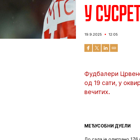
У сусре
19.9.2025
12:05
Фудбалери Црвене 
од 19 сати, у окви
вечитих.
МЕЂУСОБНИ ДУЕЛИ
До сада је одиграно 176