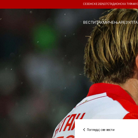
СЕЗОНСКЕ 2026/27
СТАДИОНСКА ТУРА
МУ
ВЕСТИ
ТАКМИЧЕЊА
РЕЗУЛТА
Погледај све вести