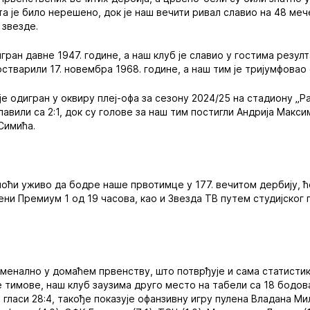
та је било нерешено, док је наш вечити ривал славио на 48 меч
 звезде.
гран давне 1947. године, а наш клуб је славио у гостима резул
тварили 17. новембра 1968. године, а наш тим је тријумфовао с
е одигран у оквиру плеј-офа за сезону 2024/25 на стадиону „Ра
авили са 2:1, док су голове за наш тим постигли Андрија Макси
Симића.
моћи уживо да бодре наше првотимце у 177. вечитом дербију, 
ени Премиум 1 од 19 часова, као и Звезда ТВ путем студијског 
менално у домаћем првенству, што потврђује и сама статистик
 тимове, наш клуб заузима друго место на табели са 18 бодо
а гласи 28:4, такође показује офанзивну игру пулена Владана Ми