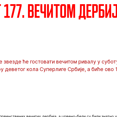
т 177. вечитом дерби
звезде ће гостовати вечитом ривалу у суботу
ру деветог кола Суперлиге Србије, а биће ово 
 првенствених вечитих дербија, а црвено-бели су били знатно 