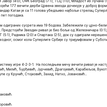
авор (4:0), ОФК Београд (7:1), ТСЦ (1:0), Младост из Лучана (1:
ојећи 177. вечити дерби Црвена звезда дочекује у доброј форми
сандар Катаи је са 11 голова убедљиво најбољи стрелац Суперл
 пет погодака.
м одиграних сусрета има 19 бодова. Забележили су црно-бели
8. Предстојећи Звездин ривал је био бољи од Железничара (0:1), 
Т (5:1), Радника (2:0) и Спартака (2:5), док су одиграли нереше
етходног, осмог кола Суперлиге Србије су тријумфовали у Субот
систему игре 4-2-3-1. На последњем мечу вечити ривал је нас
ић, Милић, Ђурђевић, Јурчевић, Драгојевић, Карабељов, Вукотић
пе су Крунић, Стојковић, Захид, Натхо, Јовановић...
аковић.
оровић.