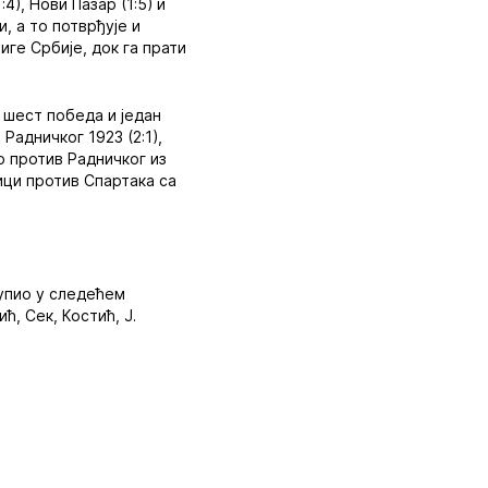
4), Нови Пазар (1:5) и
, а то потврђује и
иге Србије, док га прати
 шест победа и један
Радничког 1923 (2:1),
но против Радничког из
ици против Спартака са
тупио у следећем
, Сек, Костић, Ј.