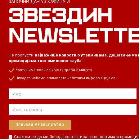
ЗАПОЧНИ ДАН УЗ КАФИЦУ И
ЗВЕЗДИН
NEWSLETT
Не пропусти
најважније новости о утакмицама, дешавањима 
промоцијама твог омиљеног клуба
!
Кратки имејлови за које ти треба 2 минута
Никад те нећемо спамовати небитним информацијама
Email
Email
Слажем се да ме Звезда контактира са новостима и промоциј