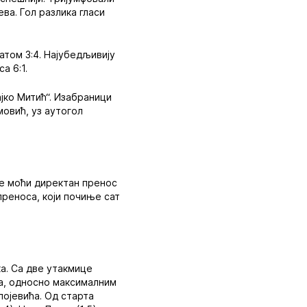
ева. Гол разлика гласи
татом 3:4. Најубедљивију
а 6:1.
јко Митић“. Изабраници
мовић, уз аутогол
ће моћи директан пренос
преноса, који почиње сат
а. Са две утакмице
ва, односно максималним
лојевића. Од старта