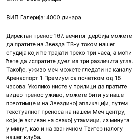
ВИП Галерија: 4000 динара
Директан пренос 167. вечитог дербија можете
да пратите на Звезда ТВ-у током нашег
студија који ће трајати преко три часа, а моћи
ћете да испратите дуел из три различита угла.
Такође, уживо меч можете гледати на каналу
Аренаспорт 1 Премиум са почетком од 18
часова. Уколико нисте у прилици да пратите
видео пренос уживо, можете бити уз наше
првотимце и на Звездиној апликацији, путем
текстуалног преноса на нашем Меч центру,
који је активан на свакој утакмици, из минута
у минут, као и на званичном Твитер налогу
нашег клуба.