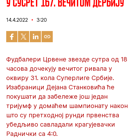
У сусрет 167. вечитом дербију
14.4.2022
3:20
Фудбалери Црвене звезде сутра од 18
часова дочекују вечитог ривала у
оквиру 31. кола Суперлиге Србије.
Изабраници Дејана Станковића ће
покушати да забележе још један
тријумф у домаћем шампионату након
што су претходној рунди првенства
убедљиво савладали крагујевачки
Раднички са 4:0.