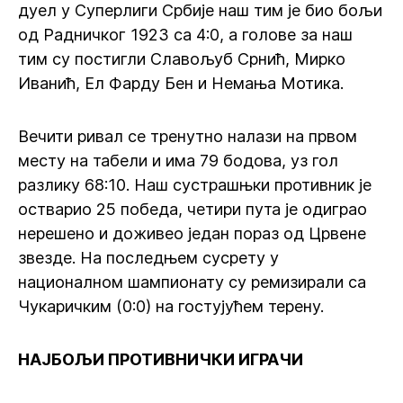
дуел у Суперлиги Србије наш тим је био бољи
од Радничког 1923 са 4:0, а голове за наш
тим су постигли Славољуб Срнић, Мирко
Иванић, Ел Фарду Бен и Немања Мотика.
Вечити ривал се тренутно налази на првом
месту на табели и има 79 бодова, уз гол
разлику 68:10. Наш сустрашњки противник је
остварио 25 победа, четири пута је одиграо
нерешено и доживео један пораз од Црвене
звезде. На последњем сусрету у
националном шампионату су ремизирали са
Чукаричким (0:0) на гостујућем терену.
НАЈБОЉИ ПРОТИВНИЧКИ ИГРАЧИ