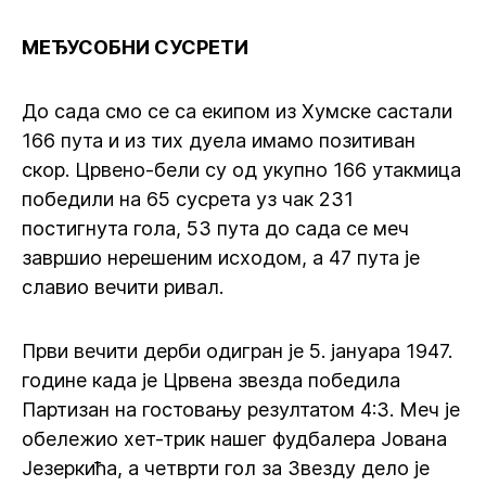
МЕЂУСОБНИ СУСРЕТИ
До сада смо се са екипом из Хумске састали
166 пута и из тих дуела имамо позитиван
скор. Црвено-бели су од укупно 166 утакмица
победили на 65 сусрета уз чак 231
постигнута гола, 53 пута до сада се меч
завршио нерешеним исходом, а 47 пута је
славио вечити ривал.
Први вечити дерби одигран је 5. јануара 1947.
године када је Црвена звезда победила
Партизан на гостовању резултатом 4:3. Меч је
обележио хет-трик нашег фудбалера Јована
Језеркића, а четврти гол за Звезду дело је