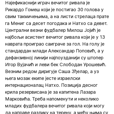
Најефикаснији играч вечитог ривала је
Рикардо Гомеш који је постигао 30 голова у
свим такмичењима, а на листи стрелаца прате
га Мениг са десет погодака и Натхо са девет.
Централни везни фудбалер Милош Јојић је
најбољи асистент вечитог ривала који је у 13
наврата проиграо саиграче за гол. На голу је
стандардан млади Александар Поповић, а у
дефанзивној линији најпоузданији су штопер
Игор Вујачић и леви бек Слободан Урошевић.
Везним редом диригује Саша Зђелар, а уз
њега мозак екипе јесте израелски
интернационалац Натхо. Позиција десног
крила резервисана је за капитена Лазара
Марковића. Треба напоменути и неколико
младих фудбалера вечитог ривала који могу
да направе разлику на терену, а међу њима су