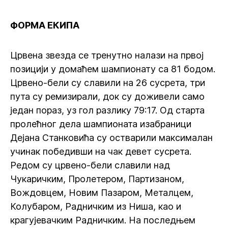
ФОРМА ЕКИПА
Црвена звезда се тренутно налази на првој
позицији у домаћем шампионату са 81 бодом.
Црвено-бели су славили на 26 сусрета, три
пута су ремизирали, док су доживели само
један пораз, уз гол разлику 79:17. Од старта
пролећног дела шампионата изабраници
Дејана Станковића су остварили максималан
учинак победивши на чак девет сусрета.
Редом су црвено-бели славили над
Чукаричким, Пролетером, Партизаном,
Вождовцем, Новим Пазаром, Металцем,
Колубаром, Радничким из Ниша, као и
крагујевачким Радничким. На последњем