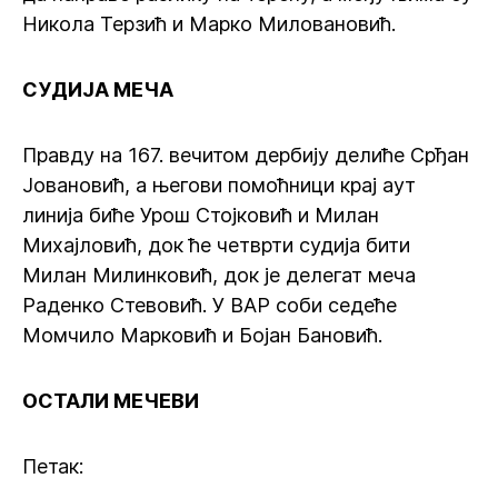
Никола Терзић и Марко Миловановић.
СУДИЈА МЕЧА
Правду на 167. вечитом дербију делиће Срђан
Јовановић, а његови помоћници крај аут
линија биће Урош Стојковић и Милан
Михајловић, док ће четврти судија бити
Милан Милинковић, док је делегат меча
Раденко Стевовић. У ВАР соби седеће
Момчило Марковић и Бојан Бановић.
ОСТАЛИ МЕЧЕВИ
Петак: