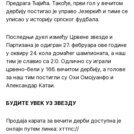
Предрага Ђајића. Такође, први гол у вечитом
дербију постигао је управо Језеркић и тиме се
уписао у историју српског фудбала.
Последњи дуел између Црвене звезде и
Партизана је одигран 27. фебруара ове године
у оквиру 24. кола домаћег шампионата, а наш
тим је славио са 2:0. Одлично су играли
црвено-бели у 166. вечитом дербију, а голове
за наш тим постигли су Охи Омојуанфо и
Александар Катаи.
БУДИТЕ УВЕК УЗ ЗВЕЗДУ
Продаја карата за вечити дерби доступна је
онлајн путем линка: хттпс://