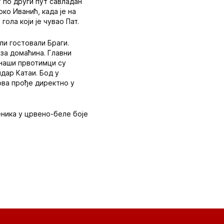
“ по други пут савладан
ко Иванић, када је на
ола који је чувао Пат.
ли гостовали Браги.
 за домаћина. Главни
 наши првотимци су
ндар Катаи. Бод у
ова прође директно у
еника у црвено-беле боје