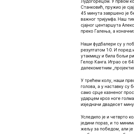
Лудогорецом. У првом кол
Станковић, пружио је сја
45 минута завршено је б
важног тријумфа. Наш тим
сјајног центаршута Алекс
преко Галења, а коначних
Наши фудбалери су у поб
резултатом 1:0. И поред
утакмицу и била бољи ри
Гелор Канга. Играо се 64
далекометним „пројектил
У трећем колу, наши прв
голова, а у наставку су 
само срце казненог прост
ударцем кроз ноге голма
изједначи двадесет минут
Уследило је и четврто к
једини пораз, и то мини
жељу за победом, али је