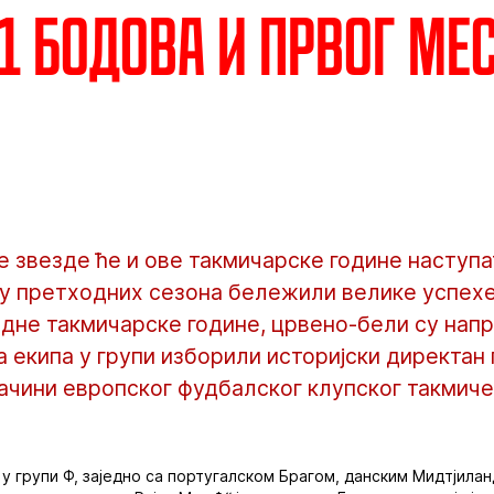
11 бодова и првог ме
звезде ће и ове такмичарске године наступат
су претходних сезона бележили велике успехе 
дне такмичарске године, црвено-бели су напр
 екипа у групи изборили историјски директан
јачини европског фудбалског клупског такмич
 у групи Ф, заједно са португалском Брагом, данским Мидтјила