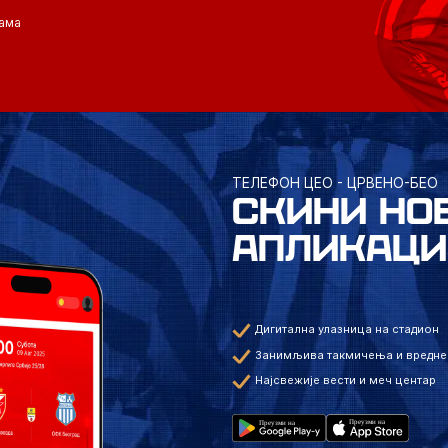
ама
ТЕЛЕФОН ЦЕО - ЦРВЕНО-БЕО
СКИНИ НО
АПЛИКАЦИ
Дигитална улазница на стадион
Занимљива такмичења и вредне
Најсвежије вести и меч центар