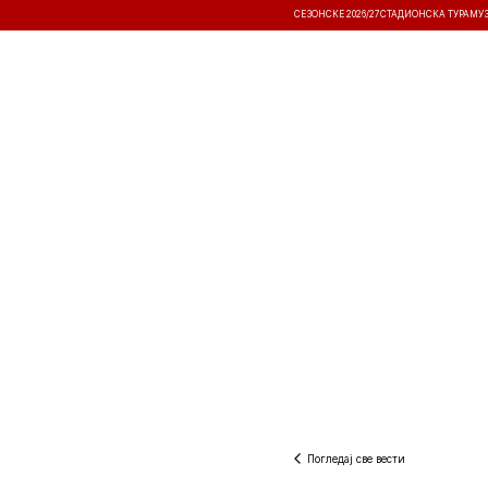
СЕЗОНСКЕ 2026/27
СТАДИОНСКА ТУРА
МУ
ВЕСТИ
ТАКМИЧЕЊА
РЕЗУЛТА
Погледај све вести