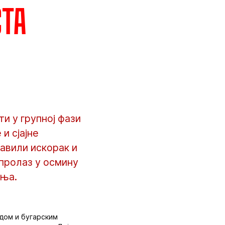
ста
и у групној фази
и сјајне
авили искорак и
 пролаз у осмину
ења.
ндом и бугарским