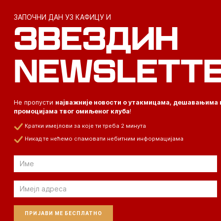
ЗАПОЧНИ ДАН УЗ КАФИЦУ И
ЗВЕЗДИН
NEWSLETT
Не пропусти
најважније новости о утакмицама, дешавањима 
промоцијама твог омиљеног клуба
!
Кратки имејлови за које ти треба 2 минута
Никад те нећемо спамовати небитним информацијама
Email
Email