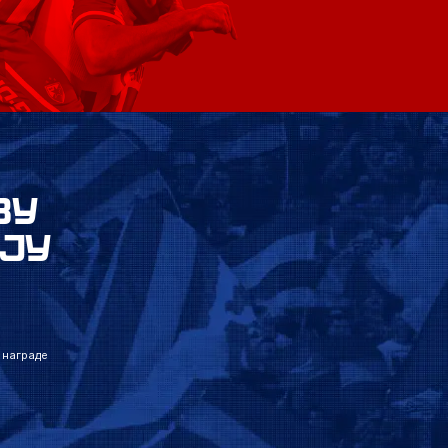
ВУ
ЈУ
 награде