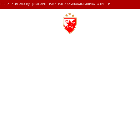
ЗЕЈ
ЧЛАНАРИНА
ФОНДАЦИЈА
ПАРТНЕРИ
КАРИЈЕРА
КАМПОВИ
КЛИНИКА ЗА ТРЕНЕРЕ
ТИ
ИСТОРИЈА
Т