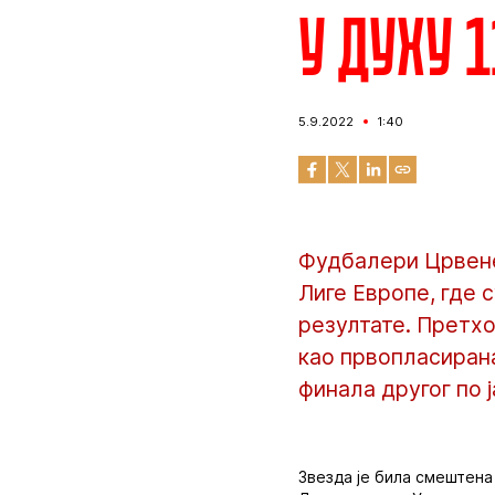
У духу 
5.9.2022
1:40
Фудбалери Црвене 
Лиге Европе, где 
резултате. Претхо
као првопласирана
финала другог по 
Звезда је била смештена