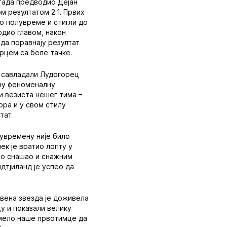
е тада предводио Дејан
ом резултатом 2:1. Првих
о полувреме и стигли до
одио главом, након
 да поравнају резултат
арцем са беле тачке.
у савладали Лудогорец
дну феноменалну
и везиста нешег тима –
ора и у свом стилу
тат.
лувремену није било
ек је вратио лопту у
јно снашао и снажним
дтјиланд је успео да
рвена звезда је доживела
у и показали велику
 омело наше првотимце да