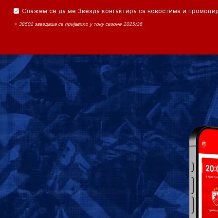
Слажем се да ме Звезда контактира са новостима и промоциј
⭐ 38502 звездаша се пријавило у току сезоне 2025/26