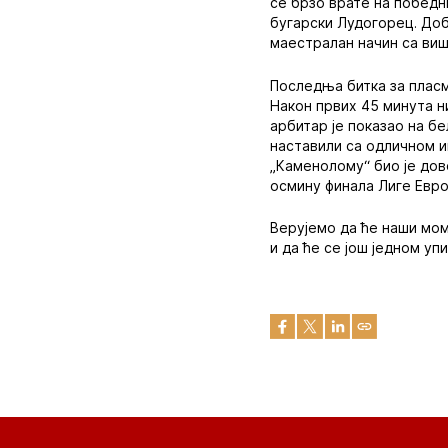
се брзо врате на победни
бугарски Лудогорец. Доб
маестралан начин са виш
Последња битка за пласм
Након првих 45 минута ни
арбитар је показао на бе
наставили са одличном иг
„Каменолому“ био је дов
осмину финала Лиге Евро
Верујемо да ће наши мом
и да ће се још једном уп