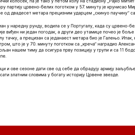
чки колосек, па је тако у петом колу на стадиону „Рајко Митић
ру партију црвено-белих поготком у 57. минуту је крунисао Мир
е од двадесет метара прецизним ударцем „скинуо паучину“ са г
ан у наредну рунду, водила се у Португалу, када су црвено-бе
је виђен ни један погодак, а други део утамице почео је боље
лу тачку, а прецизан са једанаест метара био је Галењо. Ипак,
ром, што је у 70. минуту поготком са „креча“ наградио Алекса
ољан нашем тиму да осигура прву позицију у групи и са 11 бод
пе.
ци и ове сезоне дати све од себе да обрадују армију заљубљ
исати златним словима у богату историју Црвене звезде.