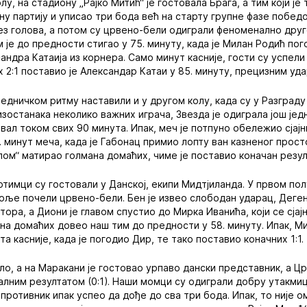
у, на стадиону „Рајко Митић“ је гостовала Брага, а тим који ј
јну партију и уписао три бода већ на старту групне фазе побед
ез голова, а потом су црвено-бели одиграли феноменално друг
 је до предности стигао у 75. минуту, када је Милан Родић пог
андра Катаија из корнера. Само минут касније, гости су успели
 2:1 поставио је Александар Катаи у 85. минуту, прецизним уд
едничком ритму наставили и у другом колу, када су у Разград
 изостанака неколико важних играча, Звезда је одиграла још је
вал током свих 90 минута. Ипак, меч је потпуно обележио сјајн
. минут меча, када је Габонац примио лопту ван казненог прост
ом“ матирао голмана домаћих, чиме је поставио коначан резул
отимци су гостовали у Данској, екипи Мидтјиланда. У првом по
боље почели црвено-бели. Бен је извео слободан ударац, Деген
ора, а Диони је главом спустио до Мирка Иванића, који се сја
на домаћих довео наш тим до предности у 58. минуту. Ипак, Ми
а касније, када је погодио Дир, те тако поставио коначних 1:1.
оло, а на Маракани је гостовао урпаво дански представник, а Ц
малним резултатом (0:1). Наши момци су одиграли добру утакмиц
 противник ипак успео да дође до сва три бода. Ипак, то није