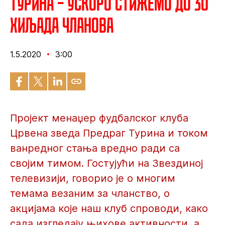
Турина – Ускоро стижемо до 30
хиљада чланова
1.5.2020
3:00
Пројект менаџер фудбалског клуба
Црвена зведа Предраг Турина и током
ванредног стања вредно ради са
својим тимом. Гостујући на Звездиној
телевизији, говорио је о многим
темама везаним за чланство, о
акцијама које наш клуб спроводи, како
сада изгледају њихове активности, а