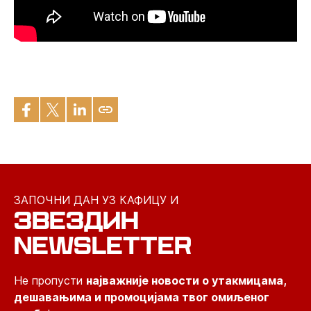
ЗАПОЧНИ ДАН УЗ КАФИЦУ И
ЗВЕЗДИН
NEWSLETTER
Не пропусти
најважније новости о утакмицама,
дешавањима и промоцијама твог омиљеног