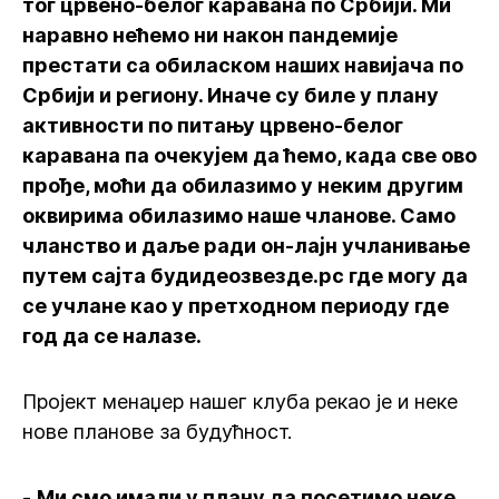
тог црвено-белог каравана по Србији. Ми
наравно нећемо ни након пандемије
престати са обиласком наших навијача по
Србији и региону. Иначе су биле у плану
активности по питању црвено-белог
каравана па очекујем да ћемо, када све ово
прође, моћи да обилазимо у неким другим
оквирима обилазимо наше чланове. Само
чланство и даље ради он-лајн учланивање
путем сајта будидеозвезде.рс где могу да
се учлане као у претходном периоду где
год да се налазе.
Пројект менаџер нашег клуба рекао је и неке
нове планове за будућност.
-
Ми смо имали у плану да посетимо неке