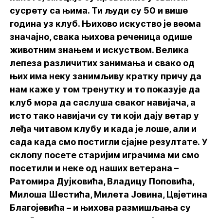
сусрету са њима. Ти људи су 50 и више
година уз клуб. Њихово искуство је веома
значајно, свака њихова реченица одише
животним знањем и искуством. Велика
лепеза различитих занимања и свако од
њих има неку занимљиву кратку причу да
нам каже у том тренутку и то показује да
клуб мора да саслуша сваког навијача, а
исто тако навијачи су ти који дају ветар у
леђа читавом клубу и када је лоше, али и
сада када смо постигли сјајне резултате. У
склопу посете старијим играчима ми смо
посетили и неке од наших ветерана –
Ратомира Дујковића, Владицу Поповића,
Милоша Шестића, Милета Јовина, Цвјетина
Благојевића – и њихова размишљања су