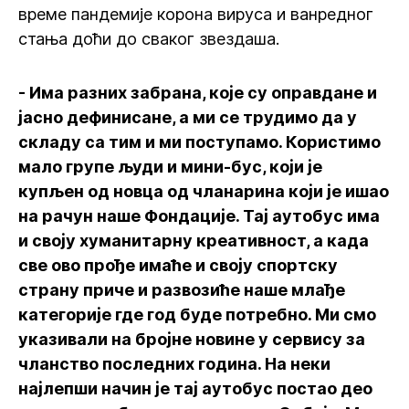
време пандемије корона вируса и ванредног
стања доћи до сваког звездаша.
- Има разних забрана, које су оправдане и
јасно дефинисане, а ми се трудимо да у
складу са тим и ми поступамо. Користимо
мало групе људи и мини-бус, који је
купљен од новца од чланарина који је ишао
на рачун наше Фондације. Тај аутобус има
и своју хуманитарну креативност, а када
све ово прође имаће и своју спортску
страну приче и развозиће наше млађе
категорије где год буде потребно. Ми смо
указивали на бројне новине у сервису за
чланство последних година. На неки
најлепши начин је тај аутобус постао део