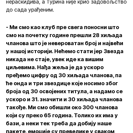
нераскидива, а Турина није крио задовољство
до сада урађеним.
- Ми смо као клуб пре свега поносни што
смо на почетку године прешли 28 хиљада
чланова што је невероватан број и највећи
у нашој историји. Нећемо стати јер Звезда
никада не стаје, увек иде ка вишим
циљевима. Нађа жеља је да ускоро
пређемо цифру од 30 хиљада чланова, па
ће онда и три звездице које носимо због
броја од 30 освојених титула, а надамо се
ускоро и 31. значити и 30 хиљада чланова
такође. Ми смо обишли око 300 чланова
који су преко 65 година. Толико их има у
бази, а неки тек треба да добију наше
пакете, емоције су превелике у сваком