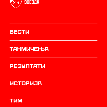
Вести
Такмичења
резултати
историја
ТИМ