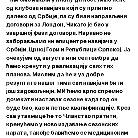
од клубова навијача који су прлилно
далеко од Србије, па су били направљени
договори за Лондон, Чикаго је био у
завршној фази договора. Наравно не
заборављамо ни епицентре навијача у
Србији, Црној Гори и Републици Српској. Ја
очекујем од августа или септембра да
ћемо кренути у реализацију свих тих
планова. Мислим да ће и уз добре
резултате нашег тима сви навијачи бити
још задовољнији. МИ ћемо врло спремно
дочекати наставак сезоне када год он
буде био, као и летње квалификације. Кроз
све утакмице ће то Чланство пратити,
кренућемо у ново издавање сезонских
карата, такође бавићемо се медицинским