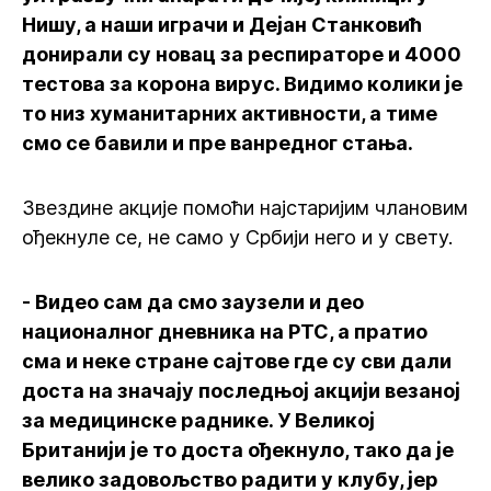
Нишу, а наши играчи и Дејан Станковић
донирали су новац за респираторе и 4000
тестова за корона вирус. Видимо колики је
то низ хуманитарних активности, а тиме
смо се бавили и пре ванредног стања.
Звездине акције помоћи најстаријим члановим
ођекнуле се, не само у Србији него и у свету.
- Видео сам да смо заузели и део
националног дневника на РТС, а пратио
сма и неке стране сајтове где су сви дали
доста на значају последњој акцији везаној
за медицинске раднике. У Великој
Британији је то доста ођекнуло, тако да је
велико задовољство радити у клубу, јер