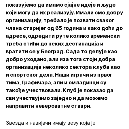
показујемо да имамо сјајне идеје и људе
који могу да их реализују. Имали смо добру
организацију, требало је позвати сваког
члана старијег од 65 година и како доћи до
адресе, одредити руте колико временски
треба стићи до неких дестинација и
вратити се у Београд. Сада то делује као
добро уходано, али иза тога стоји добра
организација неколико сектора клуба као
и спортског дела. Наши играчи из првог
тима, Графичара, али и омладинци су
такође учествовали. Клуб је показао да
сви учествујемо заједно и да можемо
направити невероватне ствари.
Звезда и навијачи имају везу која је