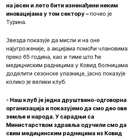
на јесен и лето бити изненађени неким
иновацијама у том сектору –
почео је
Турина.
Звезда показује да мисли и на оне
најугроженије, а акцијама помоћи члановима
преко 65 година, као и тиме што ће
медицниским радницима у Ковид болницама
доделити сезонске улазнице, јасно показује
колико је велики клуб.
- Наш клуб је једна друштвено-одговорна
организација и показујемо да смо део ове
земље и народа. У сарадњи са
Министарством здравља одучили смо да
свим медицинским радницима из Ковид