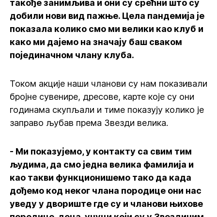
такође занимљива и они су срећни што су
добили нови вид пажње. Цела пандемија је
показала колико смо ми велики као клуб и
како ми дајемо на значају баш сваком
појединачном члану клуба.
Током акције наши чланови су нам показивали
бројне сувенире, дресове, карте које су они
годинама скупљали и тиме показују колико је
заправо љубав према Звезди велика.
- Ми показујемо, у контакту са свим тим
људима, да смо једна велика фамилија и
као такви функционишемо тако да када
дођемо код неког члана породице они нас
уведу у двориште где су и чланови њихове
породице, деца, унуци који су у Звездиним