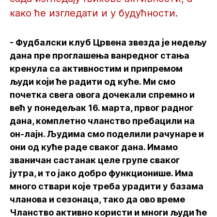
како ће изгледати и у будућности.
- Фудбалски клуб Црвена звезда је недељу
дана пре проглашења ванредног стања
кренула са активностим и припремом
људи који ће радити од куће. Ми смо
почетка свега овога дочекали спремно и
већ у понедељак 16. марта, првог радног
дана, комплетно чланство пребацили на
он-лајн. Људима смо поделили рачунаре и
они од куће раде сваког дана. Имамо
званичан састанак целе групе сваког
јутра, и то јако добро функционише. Има
много ствари које треба урадити у базама
чланова и сезонаца, тако да ово време
Чланство активно користи и многи људи ће