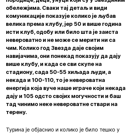
обележјима. Сваки тај детаљ и види
комуникације показује колико је љубав
велика према клубу, јер 50 и више година
исти клуб, одобу или било шта је заиста
невероватно и не може се мерити ни са
чим. Колико год Звезда даје својим
навијачима, они понекад показују да дају
више клубу, и када се сви скупе на
стадиону, сада 50-55 хиљада људи, а
некада и 100-110, то је невероватна
енергија која вуче наше играче који некада
дају и 105 одсто својих могучности и баш
тад чинимо неке невероватне ствари на
терену.
Турина је објаснио и колико је било тешко у