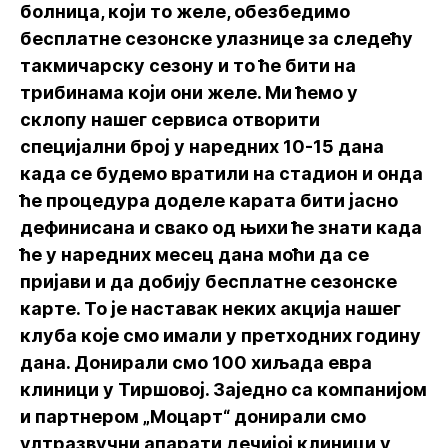
болница, који то желе, обезбедимо
бесплатне сезонске улазнице за следећу
такмичарску сезону и то ће бити на
трибинама који они желе. Ми ћемо у
склопу нашег сервиса отворити
специјални број у наредних 10-15 дана
када се будемо вратили на стадион и онда
ће процедура доделе карата бити јасно
дефинисана и свако од њихи ће знати када
ће у наредних месец дана моћи да се
пријави и да добију бесплатне сезонске
карте. То је наставак неких акција нашег
клуба које смо имали у претходних годину
дана. Донирали смо 100 хиљада евра
клиници у Тиршовој. Заједно са компанијом
и партнером „Моцарт“ донирали смо
ултразвучни апарати дечијој клиници у