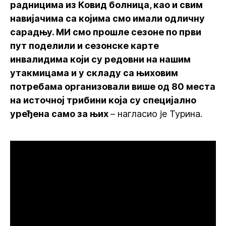
радницима из Ковид болница, као и свим
навијачима са којима смо имали одличну
сарадњу. МИ смо прошле сезоне по први
пут поделили и сезонске карте
инвалидима који су редовни на нашим
утакмицама и у складу са њиховим
потребама организовали више од 80 места
на источној трибини која су специјално
уређена само за њих
– нагласио је Турина.