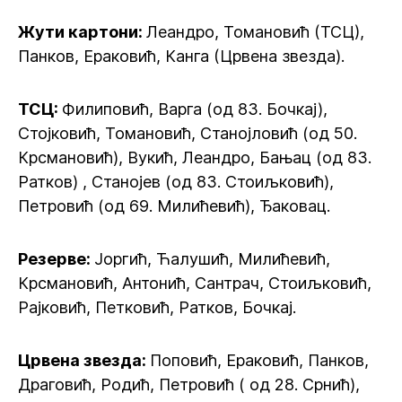
Жути картони:
Леандро, Томановић (ТСЦ),
Панков, Ераковић, Канга (Црвена звезда).
ТСЦ:
Филиповић, Варга (од 83. Бочкај),
Стојковић, Томановић, Станојловић (од 50.
Крсмановић), Вукић, Леандро, Бањац (од 83.
Ратков) , Станојев (од 83. Стоиљковић),
Петровић (од 69. Милићевић), Ђаковац.
Резерве:
Јоргић, Ћалушић, Милићевић,
Крсмановић, Антонић, Сантрач, Стоиљковић,
Рајковић, Петковић, Ратков, Бочкај.
Црвена звезда:
Поповић, Ераковић, Панков,
Драговић, Родић, Петровић ( од 28. Срнић),