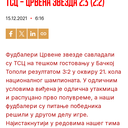
ТСЦ – Црвена звезда 2:3 (2:2)
15.12.2021
6:16
Фудбалери Црвене звезде савладали
су ТСЦ на тешком гостовању у Бачкој
Тополи резултатом 3:2 у оквиру 21. кола
националног шампионата. У одличним
условима виђена је одлична утакмица
и распуцано прво полувреме, а наши
фудбалери су питање победника
решили у другом делу игре.
Најистакнутији у редовима нашег тима