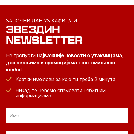
ЗАПОЧНИ ДАН УЗ КАФИЦУ И
ЗВЕЗДИН
NEWSLETTER
Не пропусти
најважније новости о утакмицама,
дешавањима и промоцијама твог омиљеног
клуба
!
Кратки имејлови за које ти треба 2 минута
Никад те нећемо спамовати небитним
информацијама
Email