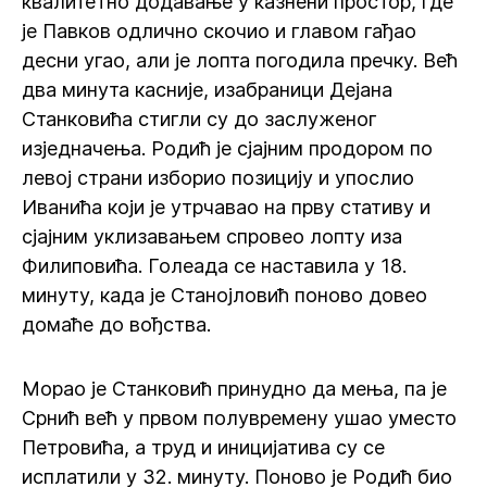
квалитетно додавање у казнени простор, где
је Павков одлично скочио и главом гађао
десни угао, али је лопта погодила пречку. Већ
два минута касније, изабраници Дејана
Станковића стигли су до заслуженог
изједначења. Родић је сјајним продором по
левој страни изборио позицију и упослио
Иванића који је утрчавао на прву стативу и
сјајним уклизавањем спровео лопту иза
Филиповића. Голеада се наставила у 18.
минуту, када је Станојловић поново довео
домаће до вођства.
Морао је Станковић принудно да мења, па је
Срнић већ у првом полувремену ушао уместо
Петровића, а труд и иницијатива су се
исплатили у 32. минуту. Поново је Родић био