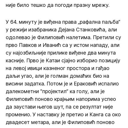
није било тешко да погоди празну мрежу.
У 64. минуту је виђена права „рафална паљба“
у режији изабраника Дејана Станковића, али
одолевао је Филиповић налетима. Претили су
прво Павков и Иванић са у истом нападу, али
су најозбиљније прилике виђене два минута
касније. Прво је Катаи сјајно изборио позицију
на левој ивици казненог простора и гађао
даљи угао, али је голман домаћих био на
висини задатка. Потом је и Ераковић испалио
далекометни "пројектил“ ка голу, али је
Филиповић поново крајњим напорима успео
да заустави његов шут, па се резултат није
променио. У наставку је претио и Канга са око
двадесет метара, али је Филиповић поново