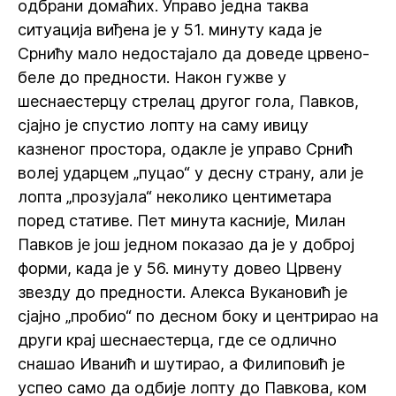
одбрани домаћих. Управо једна таква
ситуација виђена је у 51. минуту када је
Срнићу мало недостајало да доведе црвено-
беле до предности. Након гужве у
шеснаестерцу стрелац другог гола, Павков,
сјајно је спустио лопту на саму ивицу
казненог простора, одакле је управо Срнић
волеј ударцем „пуцао“ у десну страну, али је
лопта „прозујала“ неколико центиметара
поред стативе. Пет минута касније, Милан
Павков је још једном показао да је у доброј
форми, када је у 56. минуту довео Црвену
звезду до предности. Алекса Вукановић је
сјајно „пробио“ по десном боку и центрирао на
други крај шеснаестерца, где се одлично
снашао Иванић и шутирао, а Филиповић је
успео само да одбије лопту до Павкова, ком