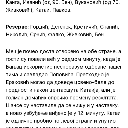
Канга, Иванић (од 90. Бен), Вукановић (од 70.
Живковић), Катаи, Павков.
Резерве:
Гордић, Дегенек, Крстичић, Станић,
Николић, Срнић, Фалко, Живковић, Бен.
Меч је почео доста отворено на обе стране, а
гости су повели већ у седмом минуту, када је
Бањац искористио неспоразум одбране нашег
тима и савладао Поповића. Претходно је
Ераковић могао да доведе црвено-беле до
предности након центаршута Катаија, али је
голман домаћих спречио промену резултата.
Шансе су наставиле да се нижу и у наставку,
а ново узбуђење виђено је у 12. минуту. Катаи
је одлично пробио по левој страни и упутио