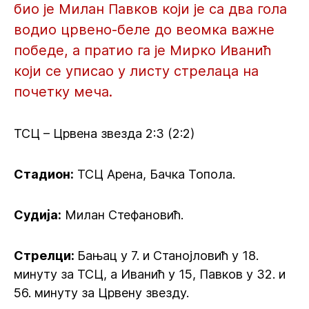
био је Милан Павков који је са два гола
водио црвено-беле до веомка важне
победе, а пратио га је Мирко Иванић
који се уписао у листу стрелаца на
почетку меча.
ТСЦ – Црвена звезда 2:3 (2:2)
Стадион:
ТСЦ Арена, Бачка Топола.
Судија:
Милан Стефановић.
Стрелци:
Бањац у 7. и Станојловић у 18.
минуту за ТСЦ, а Иванић у 15, Павков у 32. и
56. минуту за Црвену звезду.