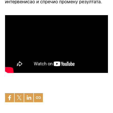
интервенисао и спречио промену резултата.