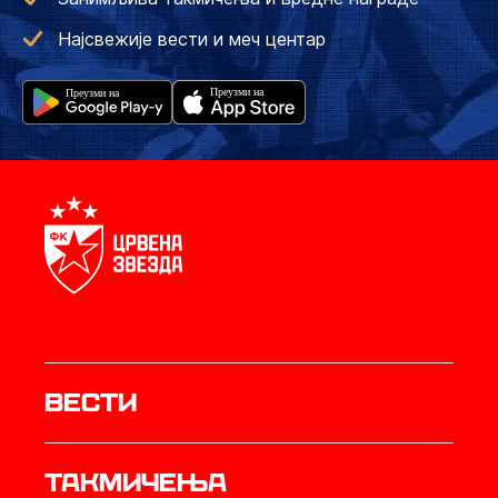
Најсвежије вести и меч центар
Вести
Такмичења