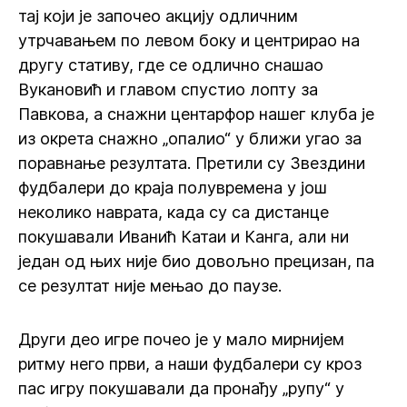
тај који је започео акцију одличним
утрчавањем по левом боку и центрирао на
другу стативу, где се одлично снашао
Вукановић и главом спустио лопту за
Павкова, а снажни центарфор нашег клуба је
из окрета снажно „опалио“ у ближи угао за
поравнање резултата. Претили су Звездини
фудбалери до краја полувремена у још
неколико наврата, када су са дистанце
покушавали Иванић Катаи и Канга, али ни
један од њих није био довољно прецизан, па
се резултат није мењао до паузе.
Други део игре почео је у мало мирнијем
ритму него први, а наши фудбалери су кроз
пас игру покушавали да пронађу „рупу“ у