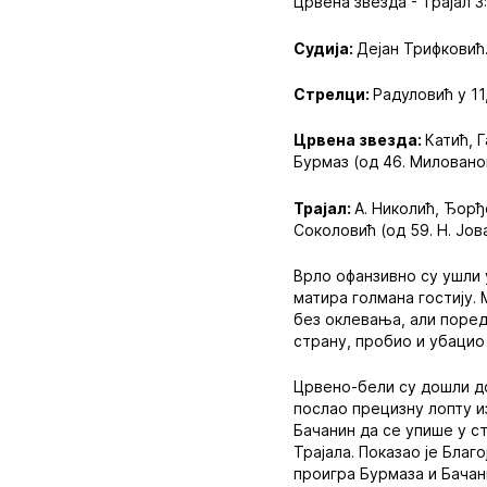
Црвена звезда - Трајал 3:
Судија:
Дејан Трифковић
Стрелци:
Радуловић у 11
Црвена звезда:
Катић, Г
Бурмаз (од 46. Милованов
Трајал:
А. Николић, Ђорђ
Соколовић (од 59. Н. Јов
Врло офанзивно су ушли 
матира голмана гостију. 
без оклевања, али поред
страну, пробио и убацио
Црвено-бели су дошли до 
послао прецизну лопту и
Бачанин да се упише у с
Трајала. Показао је Благ
проигра Бурмаза и Бачан