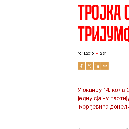
Тројка 
тријум
10.11.2019
2:31
У оквиру 14. кола
једну сјајну парт
Ђорђевића донели