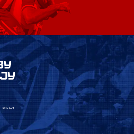
ВУ
ЈУ
 награде