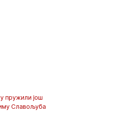
су пружили још
 тиму Славољуба