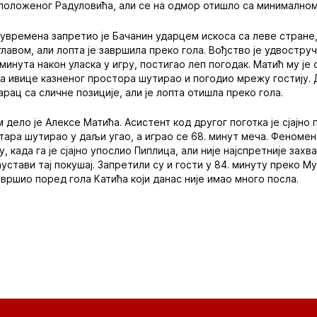
сположеног Радуловића, али се на одмор отишло са минимално
лувремена запретио је Бачанин ударцем искоса са леве стране, 
авом, али лопта је завршила преко гола. Вођство је удвоструче
инута након уласка у игру, постигао леп погодак. Матић му је 
са ивице казненог простора шутирао и погодио мрежу гостију. 
рац са сличне позиције, али је лопта отишла преко гола.
 дело је Алексе Матића. Асистент код другог поготка је сјајно 
тара шутирао у даљи угао, а играо се 68. минут меча. Феномен
, када га је сјајно упослио Пиплица, али није најспретније захв
аустави тај покушај. Запретили су и гости у 84. минуту преко М
авршио поред гола Катића који данас није имао много посла.