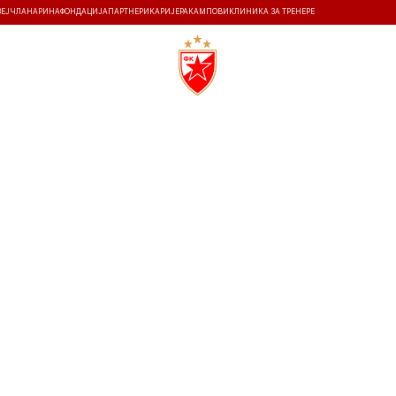
ЗЕЈ
ЧЛАНАРИНА
ФОНДАЦИЈА
ПАРТНЕРИ
КАРИЈЕРА
КАМПОВИ
КЛИНИКА ЗА ТРЕНЕРЕ
ТИ
ИСТОРИЈА
Т