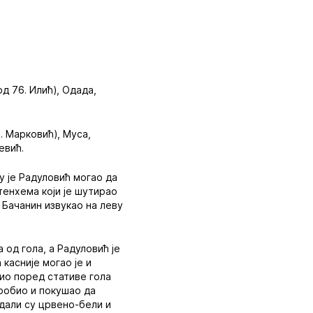
од 76. Илић), Одада,
. Марковић), Муса,
евић.
 је Радуловић могао да
тенхема који је шутирао
 Бачанин извукао на леву
 од гола, а Радуловић је
касније могао је и
шио поред стативе гола
 пробио и покушао да
адали су црвено-бели и