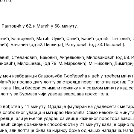
0 (1:0)
.
, Пантовић у 62. и Матић у 68. минуту.
ачић, Благојевић, Матић, Лукић, Савић, Бабић (од 55. Пантовић, 
ић), Бачанин (од 52. Пиплица), Радуловић (од 73. Пешовић).
евић, Стевановић, Ђаковић, Анђелковић, Миловановић (од 68. И
ановић), Милошевац (од 79. М. Марковић), М. Николић, Димитриј
у меч изабраници Славољуба Ђорђевића и већ у трећем минуту
Матић је послао дугу лопту за стрелца првог поготка против То
 гола. Наши бисери су имали прилику и у седмом минуту кад се
 лопту за Бурмаза чији ударац завршава преко гола.
вођства у 11. минуту. Одада је фаулиран на двадесетак метара
з слободног ударца и матирао Николића. Само неколико минута 
трелце, али је његов ударац са ивице казненог простора завр
ојевић своје офанзивне способности у 21. минуту када је сјајно
ина, али лопта је била за нијансу бржа од наших нападача. Нап