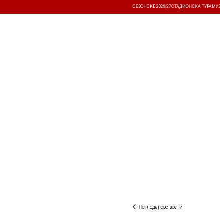
СЕЗОНСКЕ 2026/27
СТАДИОНСКА ТУРА
МУ
ВЕСТИ
ТАКМИЧЕЊА
РЕЗУЛТА
Погледај све вести