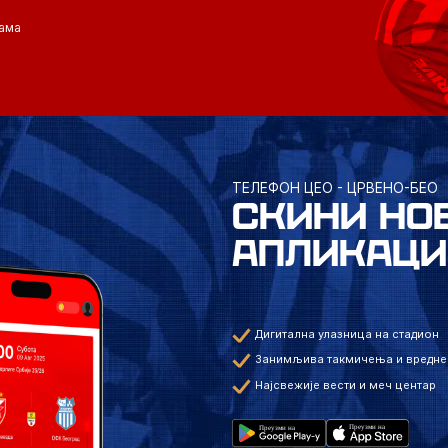
ама
ТЕЛЕФОН ЦЕО - ЦРВЕНО-БЕО
СКИНИ НО
АПЛИКАЦИ
Дигитална улазница на стадион
Занимљива такмичења и вредне
Најсвежије вести и меч центар