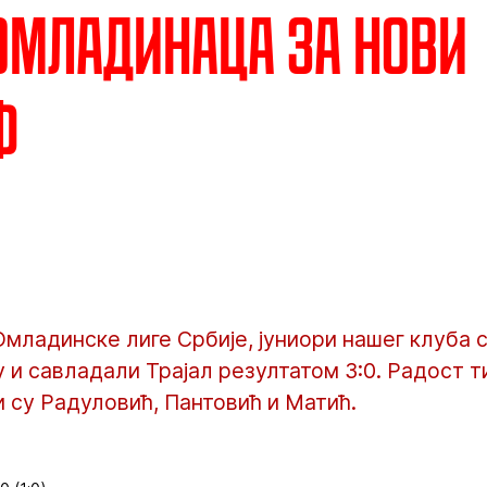
омладинаца за нови
ф
 Омладинске лиге Србије, јуниори нашег клуба 
ију и савладали Трајал резултатом 3:0. Радост
 су Радуловић, Пантовић и Матић.