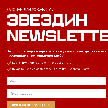
ЗАПОЧНИ ДАН УЗ КАФИЦУ И
ЗВЕЗДИН
NEWSLETT
Не пропусти
најважније новости о утакмицама, дешавањима 
промоцијама твог омиљеног клуба
!
Кратки имејлови за које ти треба 2 минута
Никад те нећемо спамовати небитним информацијама
Email
Email