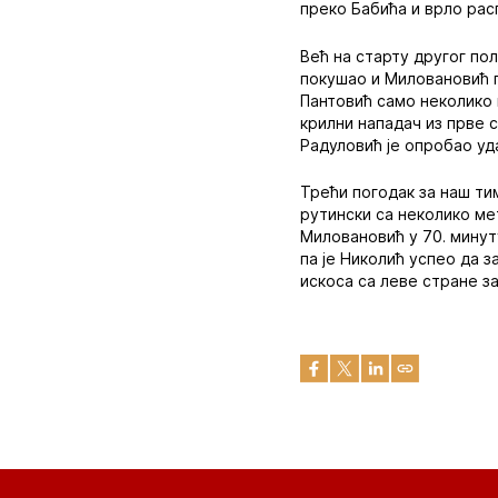
преко Бабића и врло ра
Већ на старту другог по
покушао и Миловановић гл
Пантовић само неколико м
крилни нападач из прве 
Радуловић је опробао уда
Трећи погодак за наш тим
рутински са неколико ме
Миловановић у 70. минуту
па је Николић успео да з
искоса са леве стране з