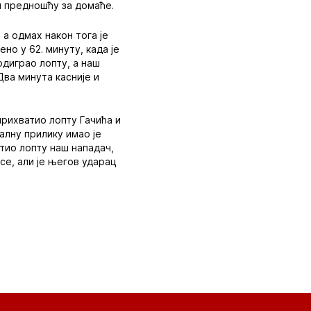
м предношћу за домаће.
а одмах након тога је
но у 62. минуту, када је
одиграо лопту, а наш
Два минута касније и
прихватио лопту Гачића и
алну прилику имао је
атио лопту наш нападач,
усе, али је његов ударац