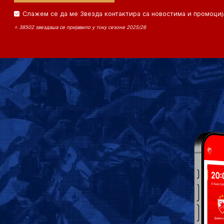
Слажем се да ме Звезда контактира са новостима и промоциј
⭐ 38502 звездаша се пријавило у току сезоне 2025/26