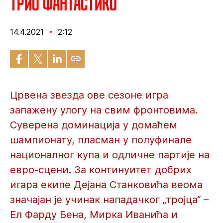
Трио фантастико
14.4.2021
2:12
Црвена звезда ове сезоне игра
запажену улогу на свим фронтовима.
Суверена доминација у домаћем
шампионату, пласман у полуфинале
националног купа и одличне партије на
евро-сцени. За континуитет добрих
игара екипе Дејана Станковића веома
значајан је учинак нападачког „тројца“ –
Ел Фарду Бена, Мирка Иванића и