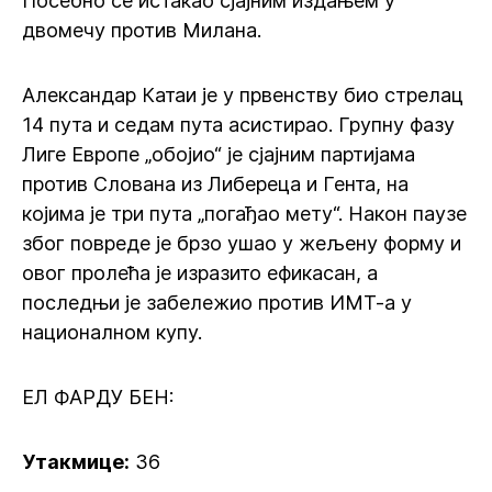
Посебно се истакао сјајним издањем у
двомечу против Милана.
Александар Катаи је у првенству био стрелац
14 пута и седам пута асистирао. Групну фазу
Лиге Европе „обојио“ је сјајним партијама
против Слована из Либереца и Гента, на
којима је три пута „погађао мету“. Након паузе
због повреде је брзо ушао у жељену форму и
овог пролећа је изразито ефикасан, а
последњи је забележио против ИМТ-а у
националном купу.
ЕЛ ФАРДУ БЕН:
Утакмице:
36