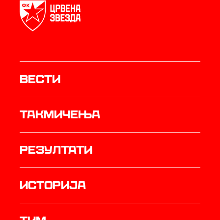
Вести
Такмичења
резултати
историја