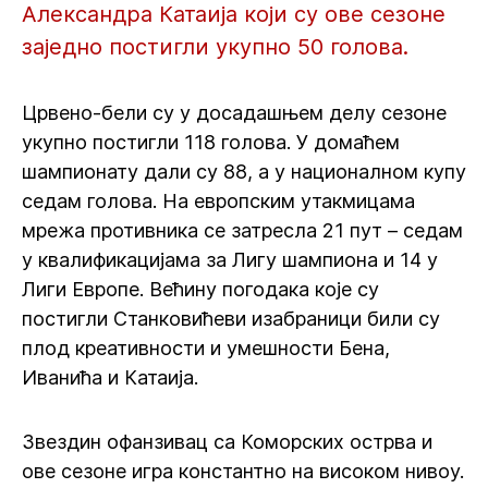
Александра Катаија који су ове сезоне
заједно постигли укупно 50 голова.
Црвено-бели су у досадашњем делу сезоне
укупно постигли 118 голова. У домаћем
шампионату дали су 88, а у националном купу
седам голова. На европским утакмицама
мрежа противника се затресла 21 пут – седам
у квалификацијама за Лигу шампиона и 14 у
Лиги Европе. Већину погодака које су
постигли Станковићеви изабраници били су
плод креативности и умешности Бена,
Иванића и Катаија.
Звездин офанзивац са Коморских острва и
ове сезоне игра константно на високом нивоу.