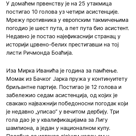
У домаћем првенству је на 25 утакмица
постигао 10 голова уз четири асистенције.
Мрежу противника у европским такмичењима
погодио је шест пута, а пет пута био асистент.
Недавно је постао најефикаснији странац у
историји црвено-белих престигавши на тој
листи Ричмонда Боаћија.
Иза Мирка Иванића је година за памћење.
Момак из Бачког Јарка пружа у континуитету
бриљантне партије. Постигао је 12 голова и
забележио седам асистенција, од којих је
свакако најважнији победоносни погодак који
је недавно „уписао“ у вечитом дербију. Три
гола дао је у квалификацијама за Лигу
шампиона, а један у националном купу.