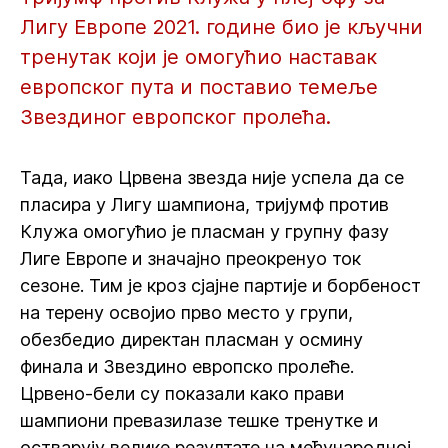
Лигу Европе 2021. године био је кључни
тренутак који је омогућио наставак
европског пута и поставио темеље
Звездиног европског пролећа.
Тада, иако Црвена звезда није успела да се
пласира у Лигу шампиона, тријумф против
Клужа омогућио је пласман у групну фазу
Лиге Европе и значајно преокренуо ток
сезоне. Тим је кроз сјајне партије и борбеност
на терену освојио прво место у групи,
обезбедио директан пласман у осмину
финала и Звездино европско пролеће.
Црвено-бели су показали како прави
шампиони превазилазе тешке тренутке и
остварују велике резултате на међународној