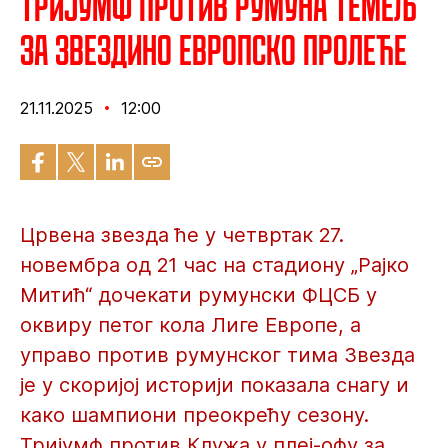
Тријумф против Румуна темељ
за Звездино европско пролеће
21.11.2025
12:00
Црвена звезда ће у четвртак 27.
новембра од 21 час на стадиону „Рајко
Митић“ дочекати румунски ФЦСБ у
оквиру петог кола Лиге Европе, а
управо против румунског тима Звезда
је у скоријој историји показала снагу и
како шампиони преокрећу сезону.
Тријумф против Клужа у плеј-офу за