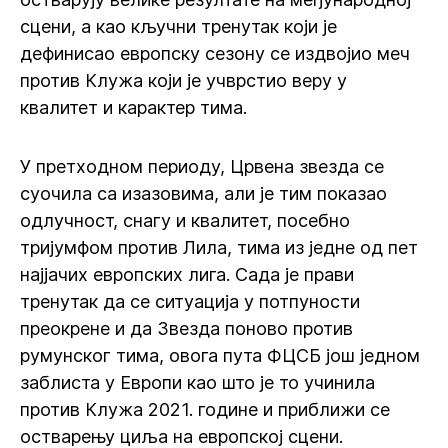
сцени, а као кључни тренутак који је
дефинисао европску сезону се издвојио меч
против Клужа који је учврстио веру у
квалитет и карактер тима.
У претходном периоду, Црвена звезда се
суочила са изазовима, али је тим показао
одлучност, снагу и квалитет, посебно
тријумфом против Лила, тима из једне од пет
најјачих европских лига. Сада је прави
тренутак да се ситуација у потпуности
преокрене и да Звезда поново против
румунског тима, овога пута ФЦСБ још једном
заблиста у Европи као што је то учинила
против Клужа 2021. године и приближи се
остварењу циља на европској сцени.