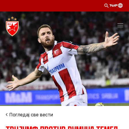
ЋИР
Погледај све вести