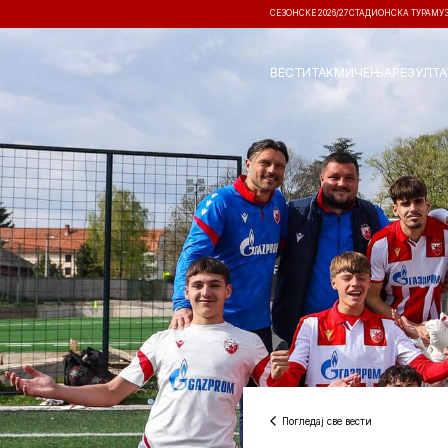
СЕЗОНСКЕ 2026/27
СТАДИОНСКА ТУРА
МУ
ВЕСТИ
ТАКМИЧЕЊА
РЕЗУЛТА
Погледај све вести