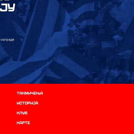
ЈУ
 награде
Такмичења
историја
Клуб
Карте