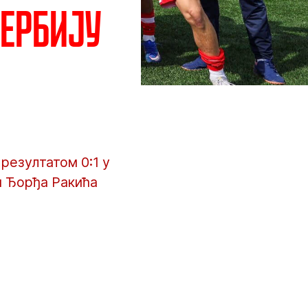
дербију
резултатом 0:1 у
м Ђорђа Ракића