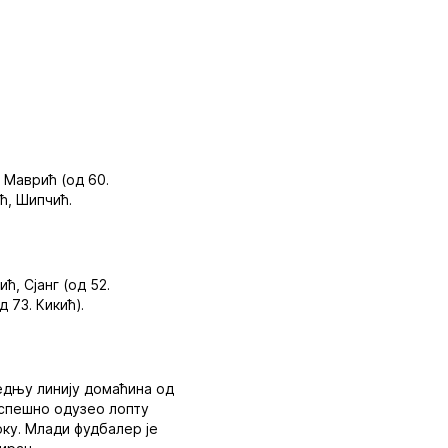
 Маврић (од 60.
ић, Шипчић.
ћ, Сјанг (од 52.
 73. Кикић).
едњу линију домаћина од
 успешно одузео лопту
оку. Млади фудбалер је