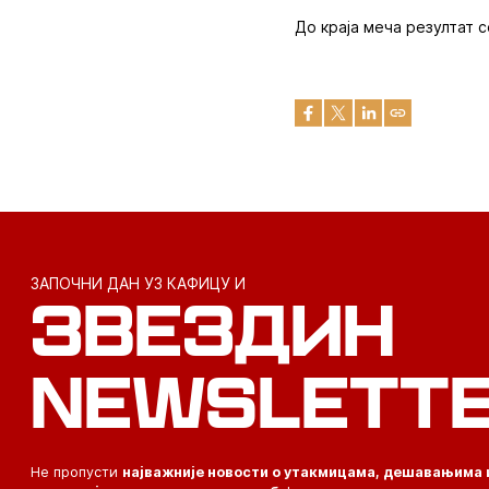
До краја меча резултат 
ЗАПОЧНИ ДАН УЗ КАФИЦУ И
ЗВЕЗДИН
NEWSLETT
Не пропусти
најважније новости о утакмицама, дешавањима 