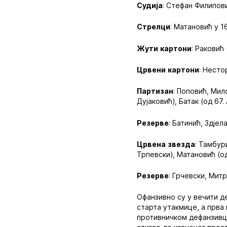
Судија
: Стефан Филипов
Стрелци
: Матановић у 1
Жути
картони
: Раковић 
Црвени
картони
: Несто
Партизан
: Поповић, Мил
Дујаковић), Батак (од 67.
Резерве
: Батинић, Здје
Црвена
звезда
: Тамбур
Трпевски), Матановић (од
Резерве
: Грчевски, Мит
Офанзивно су у вечити д
старта утакмице, а прва 
противничком дефанзивцу