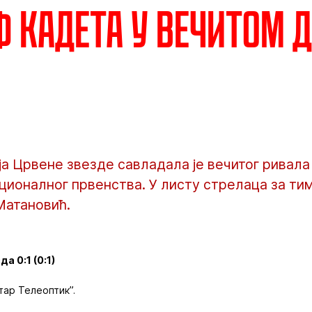
 кадета у вечитом 
а Црвене звезде савладала је вечитог ривала 
ационалног првенства. У листу стрелаца за ти
Матановић.
а 0:1 (0:1)
тар Телеоптик”.