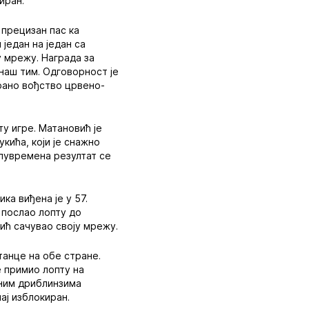
иран.
 прецизан пас ка
 један на један са
у мрежу. Награда за
 наш тим. Одговорност је
 рано вођство црвено-
ту игре. Матановић је
кића, који је снажно
олувремена резултат се
ка виђена је у 57.
 послао лопту до
вић сачувао своју мрежу.
танце на обе стране.
је примио лопту на
тним дриблинзима
ај изблокиран.