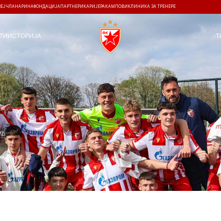
ЗЕЈ
ЧЛАНАРИНА
ФОНДАЦИЈА
ПАРТНЕРИ
КАРИЈЕРА
КАМПОВИ
КЛИНИКА ЗА ТРЕНЕРЕ
ТИ
ИСТОРИЈА
Т