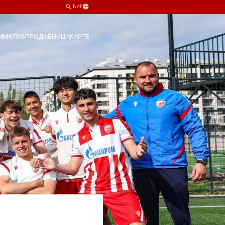
ЋИР
ИМ
КЛУБ
ПРОДАВНИЦА
КАРТЕ