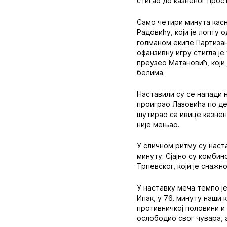
стигао до казненог прос
Само четири минута касни
Радовићу, који је лопту 
голманом екипе Партизан
офанзивну игру стигла је
преузео Матановић, који
белима.
Наставили су се напади н
проиграо Лазовића по де
шутирао са ивице казнен
није мењао.
У сличном ритму су наста
минуту. Сјајно су комби
Трпевског, који је снаж
У наставку меча темпо ј
Ипак, у 76. минуту наши 
противничкој половини и
ослободио свог чувара, 