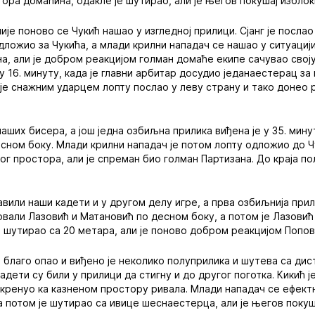
тора домаћина, одакле је шутирао, али је његов покушај изблок
је поново се Чукић нашао у изгледној прилици. Сјанг је послао
одложио за Чукића, а млади крилни нападач се нашао у ситуацији
а, али је добром реакцијом голман домаће екипе сачувао свој
 у 16. минуту, када је главни арбитар досудио једанаестерац за
 је снажним ударцем лопту послао у леву страну и тако донео
аших бисера, а још једна озбиљна прилика виђена је у 35. мину
сном боку. Млади крилни нападач је потом лопту одложио до Чу
ог простора, али је спреман био голман Партизана. До краја п
вили наши кадети и у другом делу игре, а прва озбиљнија прили
новали Лазовић и Матановић по десном боку, а потом је Лазовић
но шутирао са 20 метара, али је поново добром реакцијом Попо
е благо опао и виђено је неколико полуприлика и шутева са дис
кадети су били у прилици да стигну и до другог поготка. Кикић 
 кренуо ка казненом простору ривала. Млади нападач се ефек
а потом је шутирао са ивице шеснаестерца, али је његов покуш