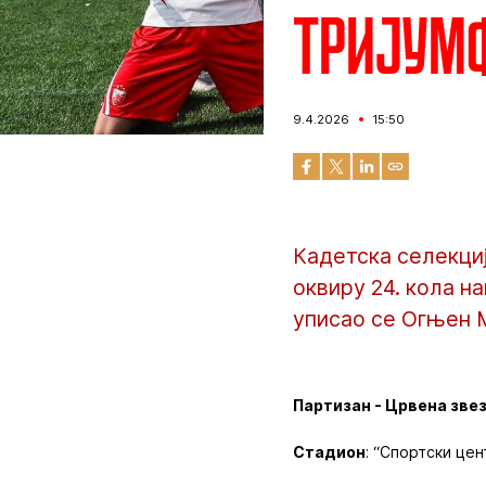
Тријумф
9.4.2026
15:50
Кадетска селекциј
оквиру 24. кола н
уписао се Огњен 
Партизан - Црвена звезд
Стадион
: “Спортски цен