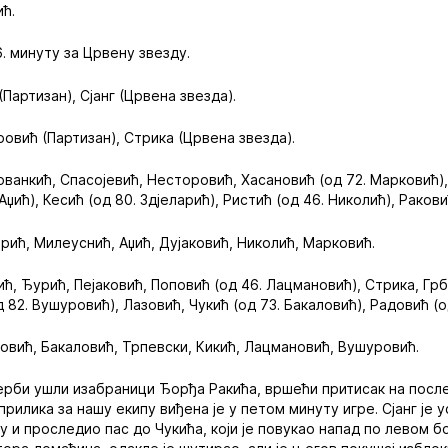
ић.
6. минуту за Црвену звезду.
(Партизан), Сјанг (Црвена звезда).
ровић (Партизан), Стрика (Црвена звезда).
ованкић, Спасојевић, Несторовић, Хасановић (од 72. Марковић),
 Аџић), Кесић (од 80. Здјеларић), Ристић (од 46. Николић), Раков
ларић, Милеуснић, Аџић, Дујаковић, Николић, Марковић.
ић, Ђурић, Пејаковић, Поповић (од 46. Лацмановић), Стрика, Грби
 82. Вушуровић), Лазовић, Чукић (од 73. Бакаловић), Радовић (од
ровић, Бакаловић, Трпевски, Кикић, Лацмановић, Вушуровић.
ерби ушли изабраници Ђорђа Ракића, вршећи притисак на посл
прилика за нашу екипу виђена је у петом минуту игре. Сјанг је
 и проследио пас до Чукића, који је повукао напад по левом б