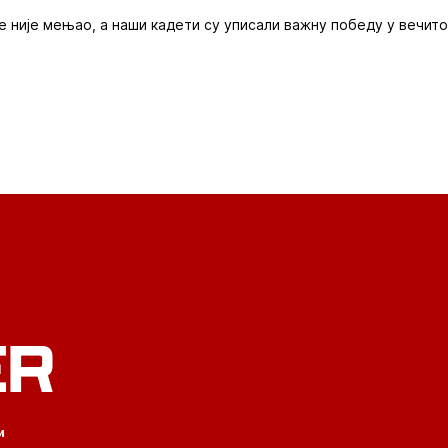
се није мењао, а наши кадети су уписали важну победу у вечито
ER
и