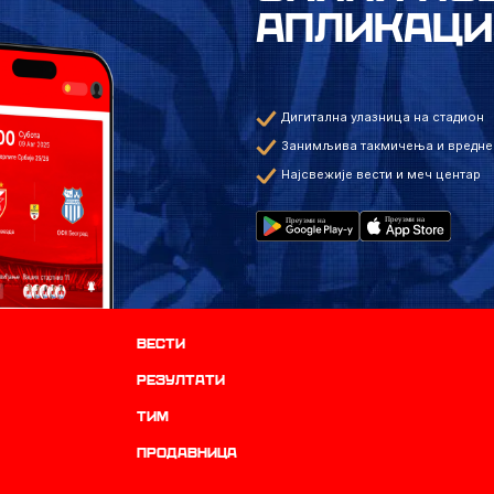
АПЛИКАЦИ
Дигитална улазница на стадион
Занимљива такмичења и вредне
Најсвежије вести и меч центар
Вести
резултати
ТИМ
продавница