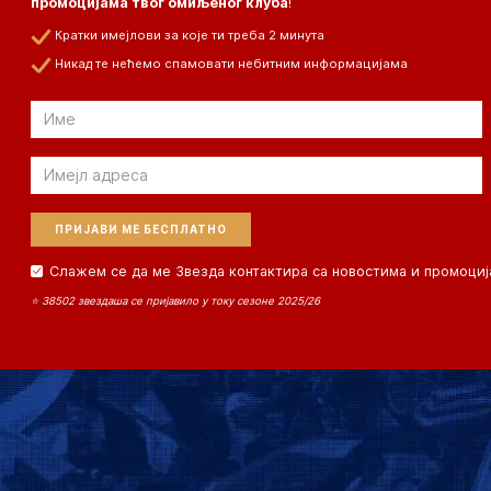
промоцијама твог омиљеног клуба
!
Кратки имејлови за које ти треба 2 минута
Никад те нећемо спамовати небитним информацијама
Email
Email
Слажем се да ме Звезда контактира са новостима и промоциј
⭐ 38502 звездаша се пријавило у току сезоне 2025/26