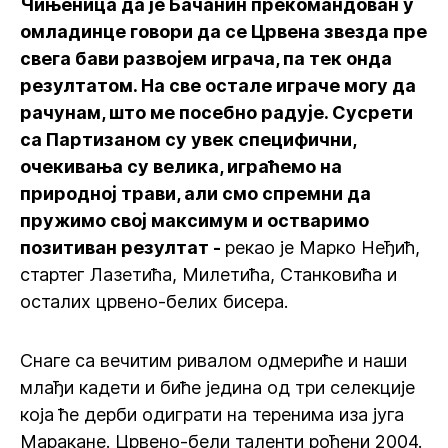
Чињеница да је Бачанин прекомандован у
омладинце говори да се Црвена звезда пре
свега бави развојем играча, па тек онда
резултатом. На све остале играче могу да
рачунам, што ме посебно радује. Сусрети
са Партизаном су увек специфични,
очекивања су велика, играћемо на
природној трави, али смо спремни да
пружимо свој максимум и остваримо
позитиван резултат -
рекао је Марко Неђић,
стартег Лазетића, Милетића, Станковића и
осталих црвено-белих бисера.
Снаге са вечитим ривалом одмериће и наши
млађи кадети и биће једина од три селекције
која ће дерби одиграти на теренима иза југа
Маракане. Црвено-бели таленти рођени 2004.