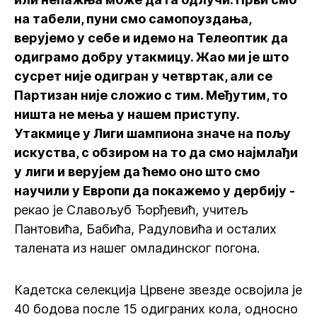
на табели, пуни смо самопоуздања,
верујемо у себе и идемо на Телеоптик да
одиграмо добру утакмицу. Жао ми је што
сусрет није одигран у четвртак, али се
Партизан није сложио с тим. Међутим, то
ништа не мења у нашем приступу.
Утакмице у Лиги шампиона значе на пољу
искуства, с обзиром на то да смо најмлађи
у лиги и верујем да ћемо оно што смо
научили у Европи да покажемо у дербију -
рекао је Славољуб Ђорђевић, учитељ
Пантовића, Бабића, Радуловића и осталих
талената из нашег омладинског погона.
Кадетска селекција Црвене звезде освојила је
40 бодова после 15 одиграних кола, односно