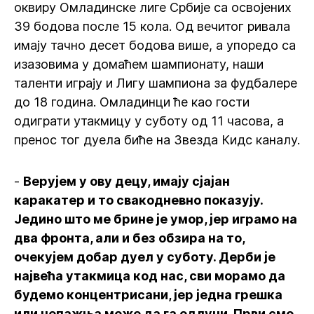
оквиру Омладинске лиге Србије са освојених
39 бодова после 15 кола. Од вечитог ривала
имају тачно десет бодова више, а упоредо са
изазовима у домаћем шампионату, наши
таленти играју и Лигу шампиона за фудбалере
до 18 година. Омладинци ће као гости
одиграти утакмицу у суботу од 11 часова, а
пренос тог дуела биће на Звезда Кидс каналу.
-
Верујем у ову децу, имају сјајан
каракатер и то свакодневно показују.
Једино што ме брине је умор, јер играмо на
два фронта, али и без обзира на то,
очекујем добар дуел у суботу. Дерби је
највећа утакмица код нас, сви морамо да
будемо концентрисани, јер једна грешка
или непажња може да га одлучи. Први смо