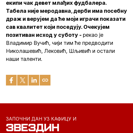
екипи чак девет млађих фудбалера.
Табела није меродавна, дерби има посебну
драж и верујем да ће моји играчи показати
сав квалитет који поседују. Очекујем
позитиван исход у суботу -
рекао је
Владимир Вучић, чији тим ће предводити
Николашевић, Лековић, Шљивић и остали
наши таленти.
ЗАПОЧНИ ДАН УЗ КАФИЦУ И
ЗВЕЗДИН