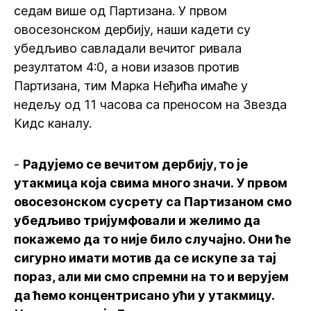
седам више од Партизана. У првом
овосезонском дербију, наши кадети су
убедљиво савладали вечитог ривала
резултатом 4:0, а нови изазов против
Партизана, тим Марка Неђића имаће у
недељу од 11 часова са преносом на Звезда
Кидс каналу.
-
Радујемо се вечитом дербију, то је
утакмица која свима много значи. У првом
овосезонском сусрету са Партизаном смо
убедљиво тријумфовали и желимо да
покажемо да то није било случајно. Они ће
сигурно имати мотив да се искупе за тај
пораз, али ми смо спремни на то и верујем
да ћемо концентрисано ући у утакмицу.