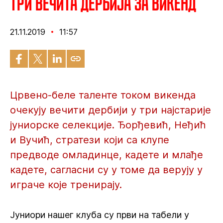
Три вечита дербија за викенд
21.11.2019
11:57
Црвено-беле таленте током викенда
очекују вечити дербији у три најстарије
јуниорске селекције. Ђорђевић, Неђић
и Вучић, стратези који са клупе
предводе омладинце, кадете и млађе
кадете, сагласни су у томе да верују у
играче које тренирају.
Јуниори нашег клуба су први на табели у