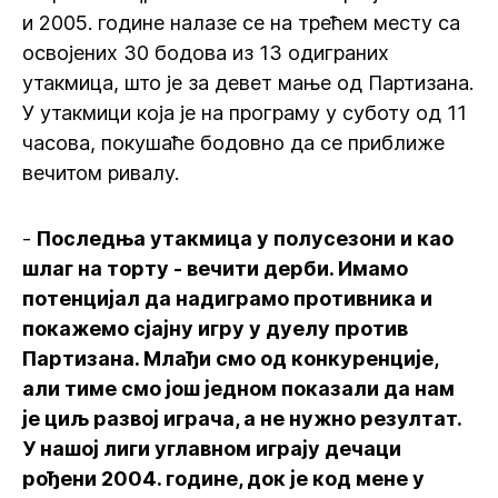
и 2005. године налазе се на трећем месту са
освојених 30 бодова из 13 одиграних
утакмица, што је за девет мање од Партизана.
У утакмици која је на програму у суботу од 11
часова, покушаће бодовно да се приближе
вечитом ривалу.
-
Последња утакмица у полусезони и као
шлаг на торту - вечити дерби. Имамо
потенцијал да надиграмо противника и
покажемо сјајну игру у дуелу против
Партизана. Млађи смо од конкуренције,
али тиме смо још једном показали да нам
је циљ развој играча, а не нужно резултат.
У нашој лиги углавном играју дечаци
рођени 2004. године, док је код мене у