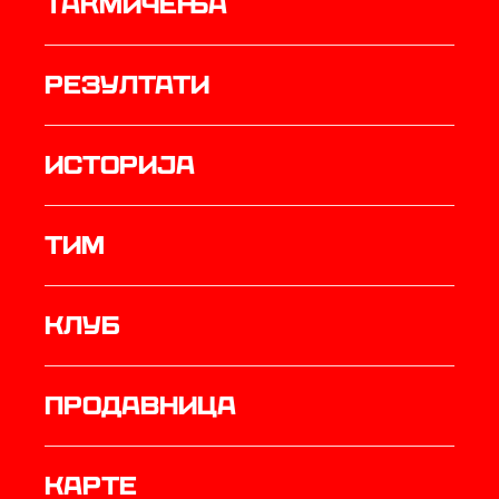
Такмичења
резултати
историја
ТИМ
Клуб
продавница
Карте