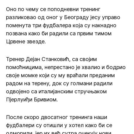
Оно по чему се поподневни тренинг
разликовао од оног у Београду јесу управо
поменута три фудбалера која су накнадно
позвана како би радили са првим тимом
Црвене звезде.
Тренер Дејан Станковић, са својим
помоћницима, непрестано је хвалио и бодрио
своје момке који су му враћали преданим
радом на терену, док су голмани радили
одвојено са италијанским стручњаком
Пјерлуиђи Бривиом.
После скоро двосатног тренинга наши
фудбалери су отишли у хотел како би се
одморили, јер их већ сутра очекују нови