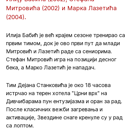
Митровића (2002) и Марка Лазетића
(2004).
Илија Бабић је већ крајем сезоне тренирао са
првим тимом, док је ово први пут да млади
Митровић и Лазетић раде са сениорима.
Стефан Митровић игра на позицији десног
бека, а Марко Лазетић је нападач.
Тим Дејана Станковића је око 18 часова
истрчао на терен хотела "Црни врх" на
Дивчибарама пун ентузијазма и оран за рад.
После класичних вежби загревања и
активације, Звездине снаге кренуле су у рад
са лоптом.