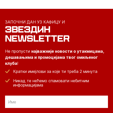
ЗАПОЧНИ ДАН УЗ КАФИЦУ И
ЗВЕЗДИН
NEWSLETTER
Не пропусти
најважније новости о утакмицама,
дешавањима и промоцијама твог омиљеног
клуба
!
Кратки имејлови за које ти треба 2 минута
Никад те нећемо спамовати небитним
информацијама
Email