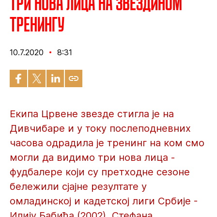
Три нова лица на Звездином
тренингу
10.7.2020
8:31
Екипа Црвене звезде стигла је на
Дивчибаре и у току послеподневних
часова одрадила је тренинг на ком смо
могли да видимо три нова лица -
фудбалере који су претходне сезоне
бележили сјајне резултате у
омладинској и кадетској лиги Србије -
Илију Бабића (2002), Стефана