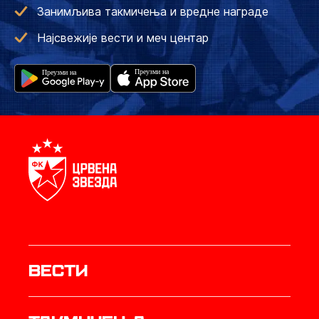
Занимљива такмичења и вредне награде
Најсвежије вести и меч центар
Вести