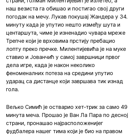
страни, голман Милентијевић је излетео, а
наш везиста га обишао и постигао свој други
погодак на мечу. Лукав покушај Жандера у 34.
минуту када је упутио нешто између шута и
центаршута, чиме је изненадио чувара мреже
Трепче који је врховима прстију пребацио
лопту преко пречке. Милентијевића је на муке
ставио и Јованчић у самој завршници првог
дела игре, када је након неколико
феноменалних потеза на средини упутио
ударац са дистанце који завршава тик изнад
гола.
Вељко Симић је остварио хет-трик за само 49
минута меча. Прошао је Ван Ла Пара по десној
страни, пронашао најрасположенијег
фудбалера нашег тима који је био на правом