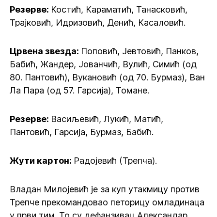
Резерве:
Костић, Караматић, Танасковић,
Трајковић, Идризовић, Денић, Касаловић.
Црвена звезда:
Поповић, Јевтовић, Панков,
Бабић, Жандер, Јованчић, Вулић, Симић (од
80. Пантовић), Вукановић (од 70. Бурмаз), Ван
Ла Пара (од 57. Гарсија), Томане.
Резерве:
Васиљевић, Лукић, Матић,
Пантовић, Гарсија, Бурмаз, Бабић.
Жути картон:
Радојевић (Трепча).
Владан Милојевић је за куп утакмицу против
Трепче прекомандовао петорицу омладинаца
у први тим. То су дефанзивац Александар