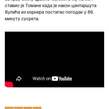
ставио је Томане када је након центаршута
Вулића из корнера постигао погодак у 86.
минуту сусрета.