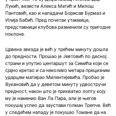
Лукић, везисти Алекса Матић и Милош
Пантовић, као и нападачи Борисав Бурмаз и
Илија Бабић. Пред почетак утакмице,
представници клубова разменили су пригодне
поклоне.
Црвена звезда је већ у трећем минуту дошла
до предности. Прошао је Јевтовић по десној
страни и упутио центаршут за Симића који се
сјајно кретао и са неколико метара прецизним
ударцем матирао Милентијевића. Пробао је
Вукановић да у деветом минуту удвостручи
предност, након што је прихватио лопту коју
му је наменио Ван Ла Пара, али је његов
покушај успео да заустави голман Трепче. Већ
у следећем нападу је покушао Томане да на