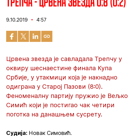
Трепча - Црвена звезда 0:8 (0:2)
9.10.2019
4:57
Црвена звезда је савладала Трепчу у
оквиру шеснаестине финала Купа
Србије, у утакмици која је накнадно
одиграна у Старој Пазови (8:0).
Феноменалну партију пружио је Вељко
Симић који је постигао чак четири
поготка на данашњем сусрету.
Судија:
Новак Симовић.