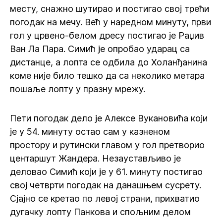
месту, снажно шутирао и постигао свој трећи
погодак на мечу. Већ у наредном минуту, први
гол у црвено-белом дресу постигао је Раџив
Ван Ла Пара. Симић је опробао ударац са
дистанце, а лопта се одбила до Холанђанина
коме није било тешко да са неколико метара
пошаље лопту у празну мрежу.
Пети погодак дело је Алексе Вукановића који
је у 54. минуту остао сам у казненом
простору и рутински главом у гол претворио
центаршут Жандера. Незаустављиво је
деловао Симић који је у 61. минуту постигао
свој четврти погодак на данашњем сусрету.
Сјајно се кретао по левој страни, прихватио
дугачку лопту Панкова и спољним делом