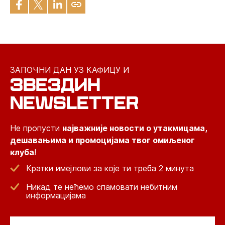
ЗАПОЧНИ ДАН УЗ КАФИЦУ И
ЗВЕЗДИН
NEWSLETTER
Не пропусти
најважније новости о утакмицама,
дешавањима и промоцијама твог омиљеног
клуба
!
Кратки имејлови за које ти треба 2 минута
Никад те нећемо спамовати небитним
информацијама
Email