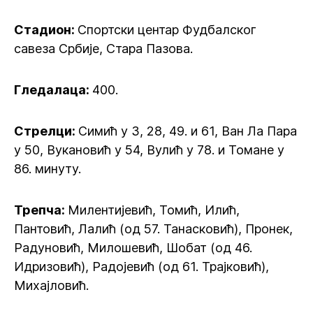
Стадион:
Спортски центар Фудбалског
савеза Србије, Стара Пазова.
Гледалаца:
400.
Стрелци:
Симић у 3, 28, 49. и 61, Ван Ла Пара
у 50, Вукановић у 54, Вулић у 78. и Томане у
86. минуту.
Трепча:
Милентијевић, Томић, Илић,
Пантовић, Лалић (од 57. Танасковић), Пронек,
Радуновић, Милошевић, Шобат (од 46.
Идризовић), Радојевић (од 61. Трајковић),
Михајловић.