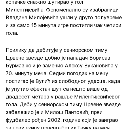
копачке снажно шутирао у гол
Милентијевића. Феноменално су изабраници
Владана Милојевића ушли у друго полувреме
и за само 15 минута игре постигли чак четири
гола.
Прилику да дебитује у сениорском тиму
Црвене звезде добио је нападач Борисав
Бурмаз који је заменио Алексу Вукановића у
70. минуту меча. Седми погодак на мечу
постигао је Вулић из слободног ударца, када
је упутио ефектан шут са нешто више од
двадесет метара у рашље Милентијевићевог
гола. Деби у сениорском тиму Црвене звезде
забележио је и Милош Пантовић, први
фудбалер рођен 2002. године који је заиграо
за прву екипу црвено-белих.Тачку на меч