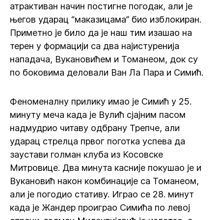
атрактиван начин постигне погодак, али је
његов ударац “маказицама” био изблокиран.
Приметно је било да је наш тим изашао на
терен у формацији са два најистуренија
нападача, Вукановићем и Томанеом, док су
по боковима деловали Ван Ла Пара и Симић.
Феноменалну прилику имао је Симић у 25.
минуту меча када је Вулић сјајним пасом
надмудрио читаву одбрану Трепче, али
ударац стрелца првог поготка успева да
заустави голман клуба из Косовске
Митровице. Два минута касније покушао је и
Вукановић након комбинације са Томанеом,
али је погодио стативу. Играо се 28. минут
када је Жандер проиграо Симића по левој